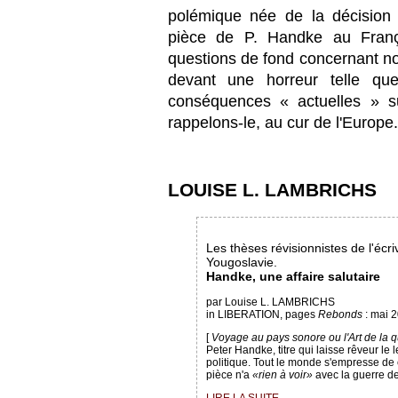
polémique née de la décisio
pièce de P. Handke au França
questions de fond concernant notr
devant une horreur telle qu
conséquences « actuelles » 
rappelons-le, au cur de l'Europe.
LOUISE L. LAMBRICHS
Les thèses révisionnistes de l'écri
Yougoslavie.
Handke, une affaire salutaire
par Louise L. LAMBRICHS
in LIBERATION, pages
Rebonds
: mai 
[
Voyage au pays sonore ou l'Art de la q
Peter Handke, titre qui laisse rêveur le
politique. Tout le monde s'empresse de cl
pièce n'a
«rien à voir»
avec la guerre de