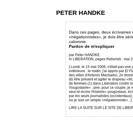
PETER HANDKE
Dans ces pages, deux écrivaines m
«négationnistes», je dois être sér
calomnie.
Pardon de m'expliquer
par Peter HANDKE
in LIBERATION, pages
Rebonds
: mai 
[ Lundi, le 15 mai 2006, n'était pas un
extérieure : le matin, j'ai appris par
El P
des villes d'Antonio Machado), 2e divisi
dû être présent et agiter le drapeau
«N
de femmes (1) dans
Libération
contre 
Yougoslavie» ; pire, pour ce couple, je
veut ré-écrire l'histoire»
yougoslave, écri
par les seuls journalistes (occidentaux), 
ou je suis un simple
«négationniste».
..]
LIRE LA SUITE SUR LE SITE DE LIBE