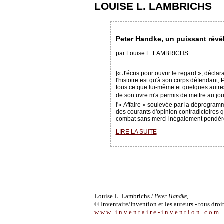
LOUISE L. LAMBRICHS
Peter Handke, un puissant révé
par Louise L. LAMBRICHS
[« J'écris pour ouvrir le regard », décl
l'histoire est qu'à son corps défendant, 
tous ce que lui-même et quelques autre
de son uvre m'a permis de mettre au jo
l'« Affaire » soulevée par la déprogra
des courants d'opinion contradictoires q
combat sans merci inégalement pondéré 
LIRE LA SUITE
Louise L. Lambrichs
/
Peter Handke,
© Inventaire/Invention et les auteurs - tous droi
w w w . i n v e n t a i r e - i n v e n t i o n . c o m