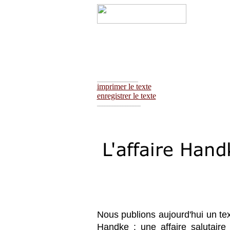
________________
imprimer le texte
enregistrer le texte
_________________
Nous publions aujourd'hui un tex
Handke : une affaire salutaire 