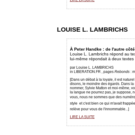
LIRE LA SUITE
LOUISE L. LAMBRICHS
À Peter Handke : de l'autre côté
Louise L. Lambrichs répond au tex
lui-même répondait à deux textes 
par Louise L. LAMBRICHS
in LIBERATION.FR , pages
Rebonds
: 
[Dans un débat à la loyale, il est nature
disons, le moindre des égards. Dans la 
nommer, Sylvie Matton et moi-même, vou
la langue ne pourrez pas, je suppose, ne
vous, nous ne sommes que des numéros  
style  et c'est bien ce qui m'avait frap
relève pour vous de l'innommable...]
LIRE LA SUITE