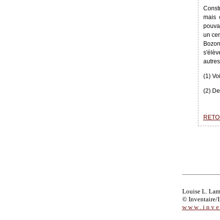
Constr
mais c
pouvai
un cer
Bozonn
s'élèv
autres
(1) Vo
(2) De
RETOU
Louise L. La
© Inventaire/I
w w w . i n v e n