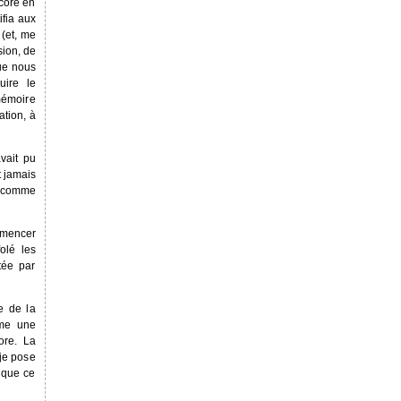
ncore en
ifia aux
 (et, me
sion, de
que nous
uire le
mémoire
ation, à
vait pu
t jamais
e comme
ommencer
olé les
tée par
e de la
mme une
ore. La
 je pose
 que ce