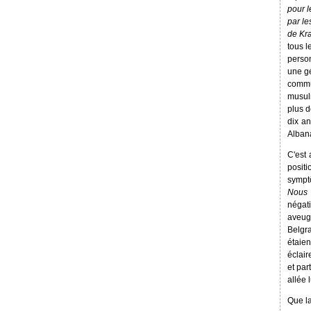
pour 
par le
de Kr
tous l
person
une gé
commu
musul
plus d
dix an
Albana
C'est
posit
sympt
Nous 
négati
aveugl
Belgra
étaien
éclair
et par
allée
Que la