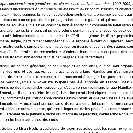
lequel convient le mot génocide»
est
«le massacre du Noël orthodoxe 1992-1993,
s forces musulmanes à Srebrenica, un massacre aussi contre femmes et enfants [
avica»
. Nous sommes là au point d'abjection central, qui a organisé pendant qui
es discours pour ne pas dire les propagandes sur cette guerre, et qui reste la ques
ne ne soulève et qui fut au coeur de mon élaboration : comment se fait-il qu'en
nération après la Shoah, ait pu se produire pendant trois ans, sous les yeux de 
nauté internationale et des troupes de l'ONU, le génocide d'une population
mane, laïque, parfaitement européenne ? (Je rappelle à ceux qui l'ignorent enc
e quatre cents charniers ont été mis au jour en Bosnie et que les Bosniaques con
s après Srebrenica, de rechercher et d'enterrer leurs morts, sans parler des co
is du Kosovo, non encore rendus par Belgrade à leurs familles.)
 autour de ce mot, génocide, de son usage et de son abus, que se sont organis
ions des uns et des autres, qui, grâce à cette affaire Handke qui n'est jamai
ôme de notre temps, commencent heureusement à bouger. La question que so
ne verrons jamais Vukovar
n'a toujours pas été abordée en France : c'est c
onnisme des nationalistes serbes (car c'est à ce négationnisme-là que Handke s
ément, et il est loin d'être le seul). Les documents historiques issus des arch
de, commentés par l'historienne croate Ljubica Stefan, et que j'ai publiés à ce sujet
t inédits en France, sont si stupéfiants, ils renversent à tel point nos représentati
ent si bien ce qui s'est passé, qu'il serait important de les porter à la connaissance 
ticulièrement de la jeunesse serbe qui manifeste aujourd'hui, contre Milosevic et n
 lui rendre hommage à ses obsèques.
 Serbie de Milan Nedic ait collaboré de façon très zélée avec les nazis ne reme