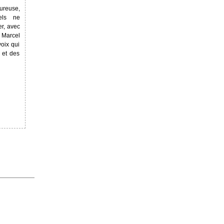
ureuse,
ls ­ ne
er, avec
à Marcel
voix qui
 et des