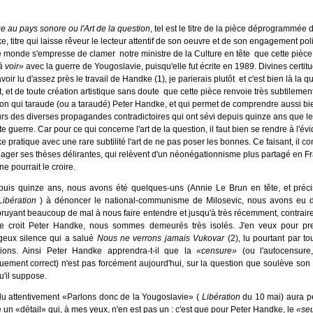
 au pays sonore ou l'Art de la question
, tel est le titre de la pièce déprogrammée 
, titre qui laisse rêveur le lecteur attentif de son oeuvre et de son engagement poli
e monde s'empresse de clamer ­ notre ministre de la Culture en tête ­ que cette pièce
à voir»
avec la guerre de Yougoslavie, puisqu'elle fut écrite en 1989. Divines certit
voir lu d'assez près le travail de Handke (1), je parierais plutôt ­ et c'est bien là la q
rt, et de toute création artistique sans doute ­ que cette pièce renvoie très subtilement
on qui taraude (ou a taraudé) Peter Handke, et qui permet de comprendre aussi bi
rs des diverses propagandes contradictoires qui ont sévi depuis quinze ans que l
te guerre. Car pour ce qui concerne l'art de la question, il faut bien se rendre à l'év
 pratique avec une rare subtilité l'art de ne pas poser les bonnes. Ce faisant, il co
ager ses thèses délirantes, qui relèvent d'un néonégationnisme plus partagé en F
ne pourrait le croire.
epuis quinze ans, nous avons été quelques-uns (Annie Le Brun en tête, et préc
Libération
) à dénoncer le national-communisme de Milosevic, nous avons eu 
ruyant beaucoup de mal à nous faire entendre et jusqu'à très récemment, contrai
e croit Peter Handke, nous sommes demeurés très isolés. J'en veux pour pr
geux silence qui a salué
Nous ne verrons jamais Vukovar
(2), lu pourtant par to
tions. Ainsi Peter Handke apprendra-t-il que la
«censure»
(ou l'autocensure
quement correct) n'est pas forcément aujourd'hui, sur la question que soulève son
u'il suppose.
lu attentivement «Parlons donc de la Yougoslavie» (
Libération
du 10 mai) aura p
 un «détail» qui, à mes yeux, n'en est pas un : c'est que pour Peter Handke, le
«seu