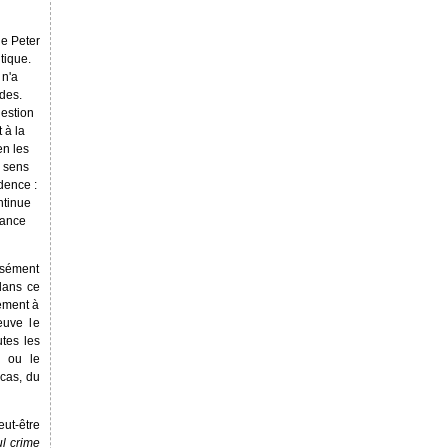
de Peter
tique.
 n'a
udes.
uestion
 à la
en les
e sens
idence :
ntinue
rance
isément
dans ce
rement à
euve le
utes les
, ou le
 cas, du
eut-être
l crime