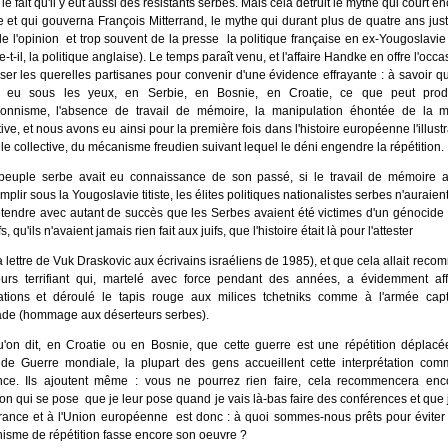
le fait qu'il y eut aussi des résistants serbes. Mais cela détruit le mythe qui court e
 et qui gouverna François Mitterrand, le mythe qui durant plus de quatre ans just
e l'opinion ­ et trop souvent de la presse ­ la politique française en ex-Yougoslavie
-t-il, la politique anglaise). Le temps paraît venu, et l'affaire Handke en offre l'occa
er les querelles partisanes pour convenir d'une évidence effrayante : à savoir 
 eu sous les yeux, en Serbie, en Bosnie, en Croatie, ce que peut prod
ionnisme, l'absence de travail de mémoire, la manipulation éhontée de la 
tive, et nous avons eu ainsi pour la première fois dans l'histoire européenne l'illustr
lle collective, du mécanisme freudien suivant lequel le déni engendre la répétition.
 peuple serbe avait eu connaissance de son passé, si le travail de mémoire a
mplir sous la Yougoslavie titiste, les élites politiques nationalistes serbes n'auraien
étendre avec autant de succès que les Serbes avaient été victimes d'un génocid
fs, qu'ils n'avaient jamais rien fait aux juifs, que l'histoire était là pour l'attester
la lettre de Vuk Draskovic aux écrivains israéliens de 1985), et que cela allait rec
cours terrifiant qui, martelé avec force pendant des années, a évidemment aff
ations et déroulé le tapis rouge aux milices tchetniks comme à l'armée cap
ade (hommage aux déserteurs serbes).
u'on dit, en Croatie ou en Bosnie, que cette guerre est une répétition déplacé
de Guerre mondiale, la plupart des gens accueillent cette interprétation co
nce. Ils ajoutent même : vous ne pourrez rien faire, cela recommencera enc
on qui se pose ­ que je leur pose quand je vais là-bas faire des conférences et que
rance et à l'Union européenne ­ est donc : à quoi sommes-nous prêts pour éviter
sme de répétition fasse encore son oeuvre ?