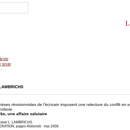
L
_
texte
e texte
__
 LAMBRICHS
hèses révisionnistes de l'écrivain imposent une relecture du conflit en e
slavie.
e, une affaire salutaire
ouise L. LAMBRICHS
BERATION, pages
Rebonds
: mai 2006