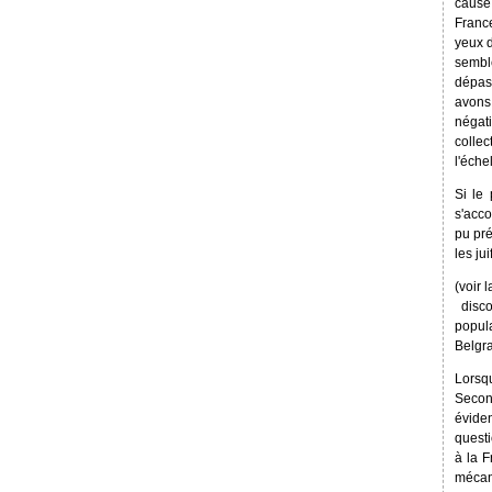
cause 
France
yeux d
semble
dépass
avons
négat
collec
l'éche
Si le
s'acco
pu pr
les jui
(voir 
­ dis
popul
Belgr
Lorsq
Secon
évide
questi
à la F
mécani