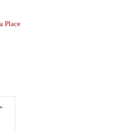
a Place
x-