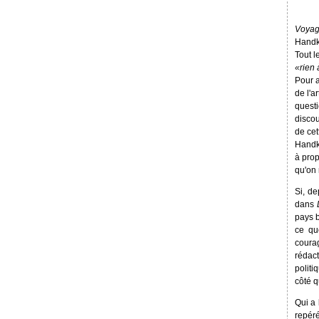
Voyage
Handke
Tout l
«rien 
Pour a
de l'a
questi
discou
de cet
Handke
à prop
qu'on 
Si, d
dans
pays b
ce qu
coura
rédac
politi
côté q
Qui a 
repéré