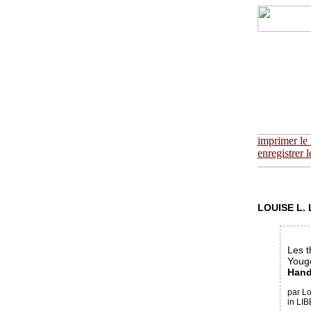
_______________
imprimer le 
enregistrer l
_______________
LOUISE L.
Les t
Yougo
Handk
par L
in LI