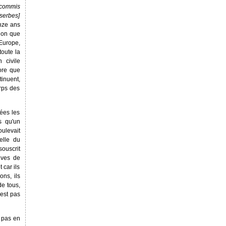
 commis
serbes]
nze ans
tion que
 Europe,
toute la
 civile
ore que
tinuent,
rps des
ées les
s qu'un
ulevait
elle du
ouscrit
ives de
 car ils
ons, ils
de tous,
'est pas
t pas en