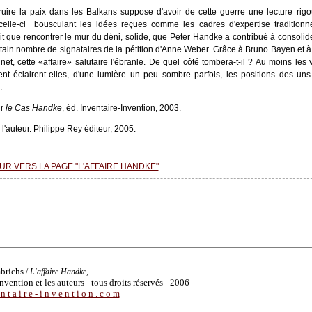
uire la paix dans les Balkans suppose d'avoir de cette guerre une lecture rigo
elle-ci ­ bousculant les idées reçues comme les cadres d'expertise traditionne
t que rencontrer le mur du déni, solide, que Peter Handke a contribué à consolid
tain nombre de signataires de la pétition d'Anne Weber. Grâce à Bruno Bayen et 
et, cette «affaire» salutaire l'ébranle. De quel côté tombera-t-il ? Au moins les 
ent éclairent-elles, d'une lumière un peu sombre parfois, les positions des uns
.
ir
le Cas Handke
, éd. Inventaire-Invention, 2003.
 l'auteur. Philippe Rey éditeur, 2005.
R VERS LA PAGE "L'AFFAIRE HANDKE"
mbrichs
/
L'affaire Handke,
nvention et les auteurs - tous droits réservés - 2006
 t a i r e - i n v e n t i o n . c o m