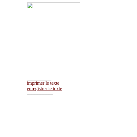
________________
imprimer le texte
enregistrer le texte
_________________