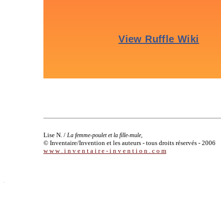
Lise N. /
La femme-poulet et la fille-mule,
© Inventaire/Invention et les auteurs - tous droits réservés - 2006
w w w . i n v e n t a i r e - i n v e n t i o n . c o m