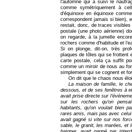
l'automne qui a suivi le naufra
comme symétriquement à cell
d'équinoxe en équinoxe comme 
correspondent jamais si bien), et
restait, donc, de traces visibles
postale (une photo aérienne) don
on regarde, à la jumelle encore
rochers comme d'habitude et l'e
Si on plonge, dit-on, très pro
plaques de tôles qui se frottent
carte postale, cela ça suffit p
comme un miroir de nous au fon
simplement qui se cognent et fon
On dit que le chaos nous élo
La maison de famille, le ch
dessous, et de ses fenêtres à el
avait prise directe sur l'événeme
sur les rochers qu'on pensai
habitants, qu'on voulait bien p
rares amis, mais pas avec celui
avait gagné si vite sur nos for
sable, le granit, les marées, e
baigner, avait gagné par interd