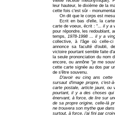
vieille recette métonymique). 
leur hauteur, le dixième de la ma
cette fois c'est sûr - monumenta
On dit que le corps est mesu
Ecrit en bas d'elle, la car
carte de voeux, écrit : "
... il y 
pour répondre, les redoublant, 
temps,
1978-1998 ... il y a vin
collective, à l'âge où celle-
annonce sa faculté d'oubli, d
victoire pourtant semble faite d
la seule prononciation du nom d
encore, ou annône "je me souvie
cette carte signée au dos par u
de s'être souvenu.
D'avoir eu cinq ans cette 
sursaut d'image propre, c'est-à
carte postale, article jauni, ou
pourtant, il y a des choses qui
énervant, à force, de lire sur 
de sa propre origine, celle-là 
ne trouvera son mythe que dans 
surtout, à force, j'ai fini par cr