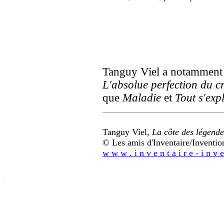
Tanguy Viel a notamment
L'absolue perfection du c
que
Maladie
et
Tout s'exp
Tanguy Viel,
La côte des légende
© Les amis d'Inventaire/Invention 
w w w . i n v e n t a i r e - i n v e