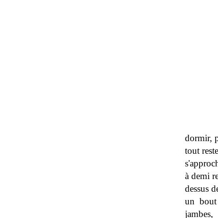
.............
dormir, p
tout rest
s'approch
à demi re
dessus d
un bout 
jambes,