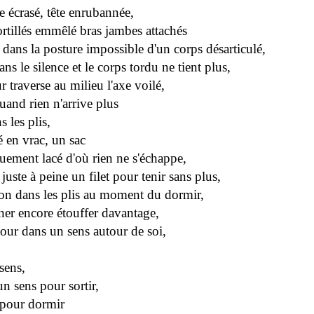
e écrasé, tête enrubannée,
ortillés emmêlé bras jambes attachés
 dans la posture impossible d'un corps désarticulé,
ns le silence et le corps tordu ne tient plus,
r traverse au milieu l'axe voilé,
uand rien n'arrive plus
 les plis,
lé en vrac, un sac
uement lacé d'où rien ne s'échappe,
t juste à peine un filet pour tenir sans plus,
ion dans les plis au moment du dormir,
ner encore étouffer davantage,
tour dans un sens autour de soi,
sens,
n sens pour sortir,
r pour dormir