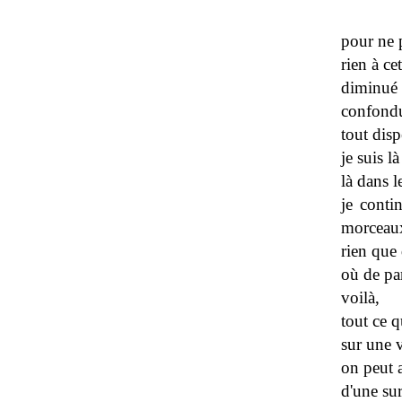
.............
pour ne p
rien à ce
diminué à
confondu
tout disp
je suis l
là dans l
je conti
morceaux
rien que 
où de par
voilà,
tout ce q
sur une v
on peut 
d'une sur