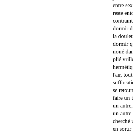
entre sex
reste ent
contraint
dormir da
la douleu
dormir q
noué dans
plié vril
hermétiq
l'air, tou
suffocat
se retour
faire un 
un autre,
un autre 
cherché u
en sorti