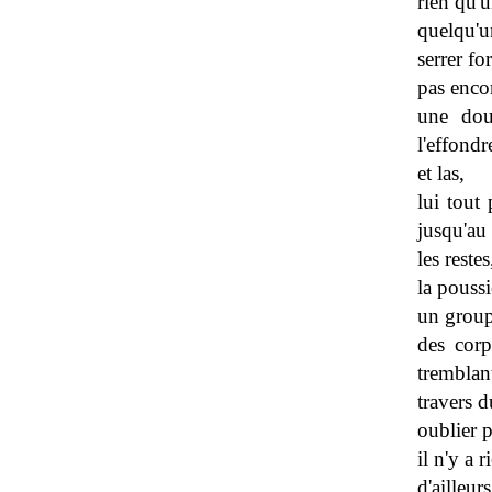
rien qu'
quelqu'un
serrer fo
pas enco
une dou
l'effond
et las,
lui tout 
jusqu'au 
les restes
la poussi
un groupe
des cor
tremblan
travers d
oublier p
il n'y a r
d'ailleur