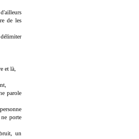
d'ailleurs
re de les
délimiter
 et là,
nt,
ne parole
 personne
 ne porte
bruit, un