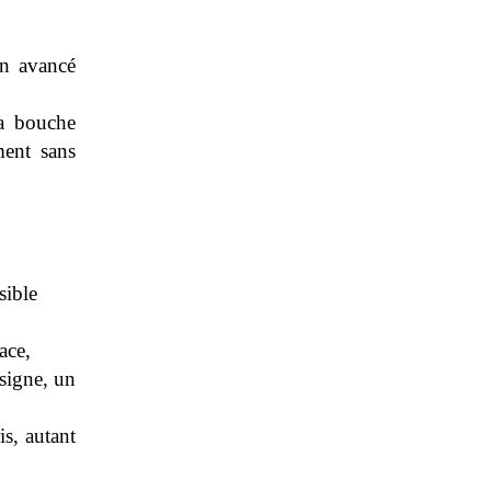
non avancé
sa bouche
ment sans
sible
ace,
 signe, un
is, autant