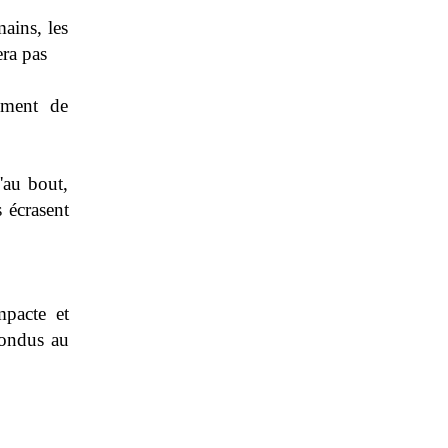
mains, les
era pas
oment de
u'au bout,
s écrasent
pacte et
fondus au