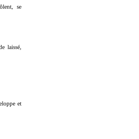
lent, se
e laissé,
eloppe et