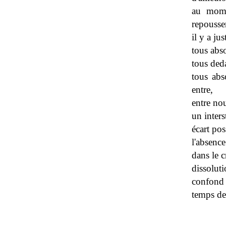
au mome
repousse
il y a ju
tous abs
tous ded
tous abs
entre,
entre nou
un inters
écart pos
l'absence
dans le c
dissolut
confond
temps de 