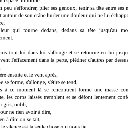
un espace uniforme
 peu s'effondrer, plier ses genoux, tenir sa tête entre ses 
rt autour de son crâne hurler une douleur qui ne lui échapp
re,
leur qui tourne dedans, dedans sa tête jusqu'au m
rement,
pris tout lui dans lui s'allonge et se retourne en lui jusq
vent l'effacement dans la perte, piétiner d'autres par dessu
,
ère ensuite et le vent après,
 se forme, s'allonge, s'étire se tend,
ps à ce moment là se rencontrent forme une masse com
te, les corps laissés tremblent et se défont lentement con
u gris, oubli,
our ne rien avoir à dire,
ien à dire on se tait,
s le silence est la seule chose qui nous lie,