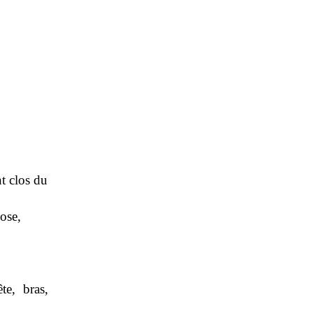
t clos du
hose,
te, bras,