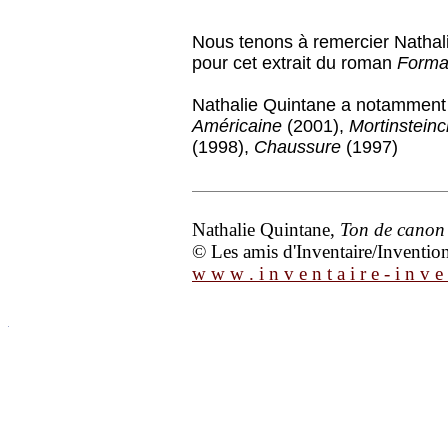
Nous tenons à remercier Nathali
pour cet extrait du roman
Form
Nathalie Quintane a notamment 
Américaine
(2001),
Mortinsteinc
(1998),
Chaussure
(1997)
Nathalie Quintane,
Ton de canon
© Les amis d'Inventaire/Invention 
w w w . i n v e n t a i r e - i n v e