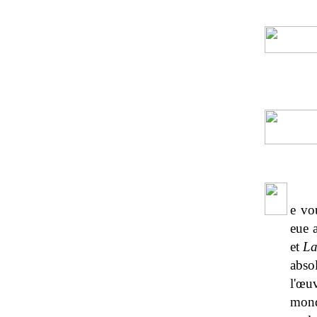
e vo
eue 
et
La
abso
l'œu
mond