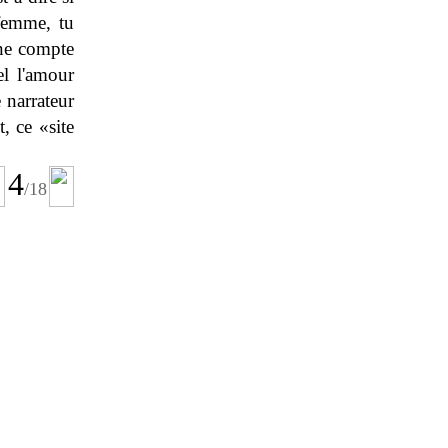
 femme, tu
 ne compte
el l'amour
 narrateur
, ce «site
4
/
18