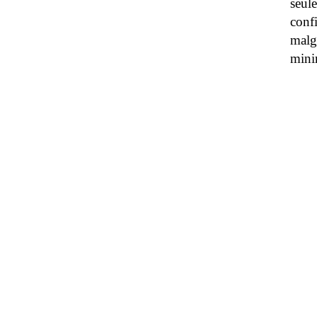
seul
conf
malg
mini