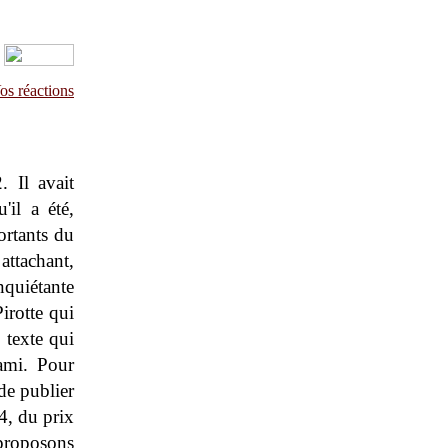
os réactions
 Il avait
'il a été,
ortants du
ttachant,
quiétante
irotte qui
 texte qui
 ami. Pour
de publier
94, du prix
roposons