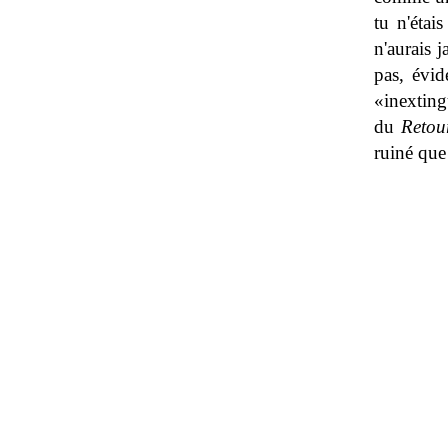
tu n'étai
n'aurais 
pas, évid
«inexting
du
Retou
ruiné que 