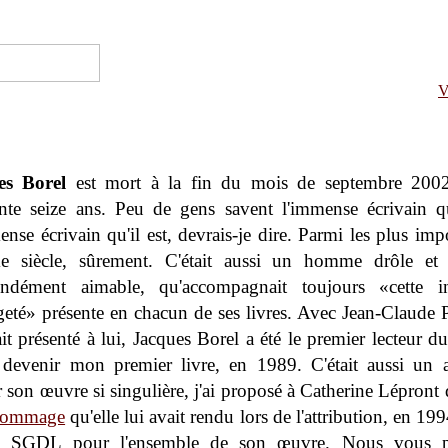
V
es Borel
est mort à la fin du mois de septembre 2002.
nte seize ans. Peu de gens savent l'immense écrivain qu
ense écrivain qu'il est, devrais-je dire. Parmi les plus imp
e siècle, sûrement. C'était aussi un homme drôle et a
ondément aimable, qu'accompagnait toujours «cette in
geté» présente en chacun de ses livres. Avec Jean-Claude P
it présenté à lui, Jacques Borel a été le premier lecteur du
t devenir mon premier livre, en 1989. C'était aussi un
r son œuvre si singulière, j'ai proposé à Catherine Lépront 
hommage
qu'elle lui avait rendu lors de l'attribution, en 19
a SGDL pour l'ensemble de son œuvre. Nous vous p