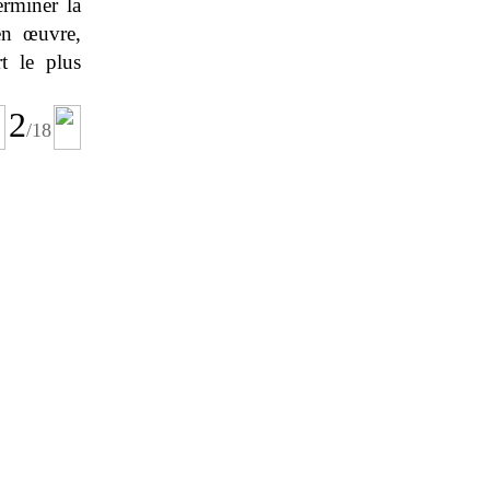
erminer la
en œuvre,
t le plus
2
/
18