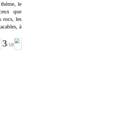
 thème, le
 ceux que
 rocs, les
acables, à
3
/
18