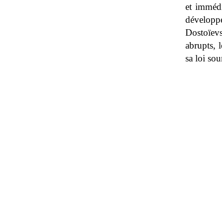
et immédi
développ
Dostoïevs
abrupts, 
sa loi so