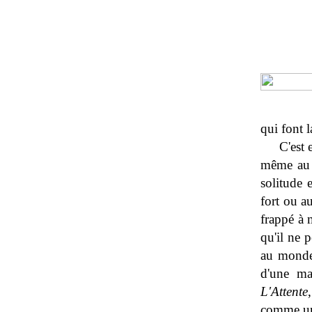
qui font l
C'est 
même au p
solitude 
fort ou a
frappé à 
qu'il ne 
au monde,
d'une ma
L'Attente
comme une