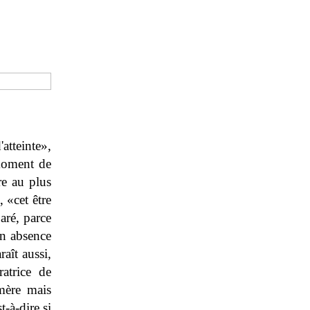
'atteinte»,
 moment de
ire au plus
 «cet être
aré, parce
on absence
aît aussi,
atrice de
mère mais
-à-dire si