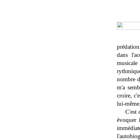
prédation
dans l'a
musicale
rythmique
nombre de
m'a sembl
croire, c
lui-même,
C'est 
évoquer i
immédiate
l'autobiog