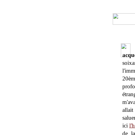
acqu
soixa
l'imm
20èm
prof
étran
m'ava
allai
salue
ici
l'
de l