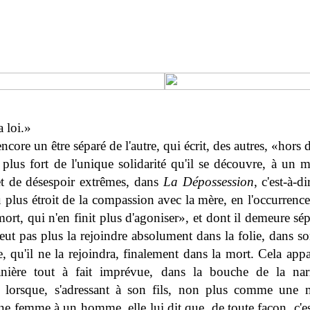
a loi.»
encore un être séparé de l'autre, qui écrit, des autres, «hors d
lus fort de l'unique solidarité qu'il se découvre, à un
et de désespoir extrêmes, dans
La Dépossession
, c'est-à-d
u plus étroit de la compassion avec la mère, en l'occurrence,
mort, qui n'en finit plus d'agoniser», et dont il demeure sép
peut pas plus la rejoindre absolument dans la folie, dans s
 qu'il ne la rejoindra, finalement dans la mort. Cela appar
nière tout à fait imprévue, dans la bouche de la narr
, lorsque, s'adressant à son fils, non plus comme une 
 femme à un homme, elle lui dit que, de toute façon, c'est