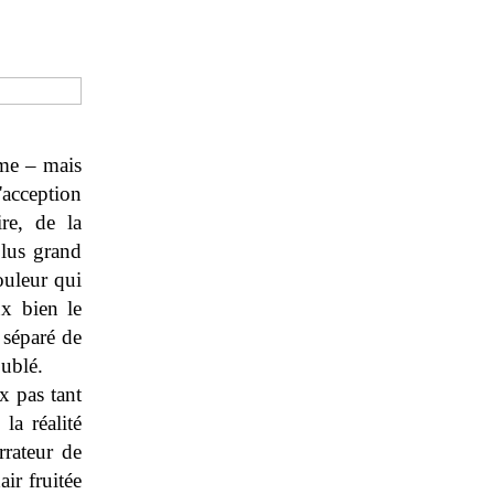
ème – mais
acception
re, de la
plus grand
ouleur qui
ux bien le
 séparé de
ublé.
x pas tant
la réalité
rrateur de
air fruitée