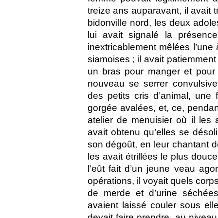
treize ans auparavant, il avait
bidonville nord, les deux adol
lui avait signalé la présenc
inextricablement mêlées l’une à
siamoises ; il avait patiemmen
un bras pour manger et pour b
nouveau se serrer convulsivem
des petits cris d’animal, une 
gorgée avalées, et, ce, pendan
atelier de menuisier où il les a
avait obtenu qu’elles se désoli
son dégoût, en leur chantant de
les avait étrillées le plus d
l’eût fait d’un jeune veau ag
opérations, il voyait quels cor
de merde et d’urine séchées
avaient laissé couler sous elles
devait faire prendre, au niveau 