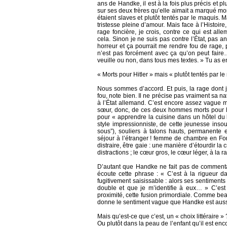
ans de Handke, il est à la fois plus précis et pl
sur ses deux frères qu’elle aimait a marqué mo
étaient slaves et plutôt tentés par le maquis.
tristesse pleine d’amour. Mais face à l’Histoire,
rage foncière, je crois, contre ce qui est al
cela. Sinon je ne suis pas contre l’État, pas an
horreur et ça pourrait me rendre fou de rage, 
n’est pas forcément avec ça qu’on peut faire… 
veuille ou non, dans tous mes textes. » Tu as 
« Morts pour Hitler » mais « plutôt tentés par l
Nous sommes d’accord. Et puis, la rage dont je
fou, note bien. Il ne précise pas vraiment sa nat
à l’État allemand. C’est encore assez vague m
sœur, donc, de ces deux hommes morts pour Hitl
pour « apprendre la cuisine dans un hôtel du 
style impressionniste, de cette jeunesse insouc
sous”), souliers à talons hauts, permanente e
séjour à l’étranger ! femme de chambre en Forê
distraire, être gaie : une manière d’étourdir la c
distractions ; le cœur gros, le cœur léger, à la r
D’autant que Handke ne fait pas de commentaire.
écoute cette phrase : « C’est à la rigueur d
fugitivement saisissable : alors ses sentiment
double et que je m’identifie à eux… » C’est 
proximité, cette fusion primordiale. Comme beau
donne le sentiment vague que Handke est aussi 
Mais qu’est-ce que c’est, un « choix littéraire » 
Ou plutôt dans la peau de l’enfant qu’il est enco