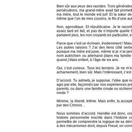
Bien sûr aux yeux des racistes. Trois génération
persécutions, ma grand-mère avait fait promett
ma mère, tout le monde est juif. Et la sœur d
même que l’un de mes cousins, le fils d’une aut
Non, agnostique. Et républicaine. Je te raconte
assez tard en fait, et pas de n’importe quelle
parlaient plus, les non croyants en particulier
Parce que c’est un écrivain, évidemment ! Mais 
Les autres raisons ? J’ai des liens côté serbe 
puisque ma mère est juive, même si je n’ai jam
nom autrichien ou allemand (dans ma famille le
quand j’étais enfant, à l’âge de six ans.
Oui, c’est curieux. Tous les terrains. Je ne m
acharnement, bien sûr. Mais l’intéressant, c’es
D’accord. Tu admets, je suppose, l’idée que n
agis par elle, façonnés par nos expériences pr
parents, ou dans une famille croate ou sicilie
mode ?
Minime, la liberté. Infime. Mais enfin, tu acce
par des Chinois…
Nous sommes d’accord. Handke est donc, com
histoire personnelle inscrite dans l’histoire
permettre de comprendre la logique de sa déma
à des mécanismes dont, depuis Freud, on conn