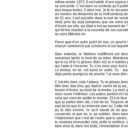
même année 1972. Il est habité d’une espèce de 
sa voix porte. C’est dans ce contexte qu’il publi
plus beaux textes. Il vibre vrai. Je te lis les pre
un numéro du dimanche de la
Volkszeitung
de 
de 51 ans, s’est suicidée dans la nuit de ven
Voilà près de sept semaines que ma mère est 
d’écrire sur elle, qui était si fort au moment d
qui fut ma réaction à la nouvelle de son suicid
au sens littéraire du
Parce que d’un autre point de vue, on peut le 
chacun commence par construire et sur laquell
Bien entendu.
le Malheur indifférent
est donc 
semaines après la mort de sa mère. Maintenant,
qui tu es et tu t’y glisses. Bien sûr, tu n’oubli
qui t’aide à l’incarner. Tu n’es donc plus tout à f
Le lecteur, en toi, est aussi un autre. Tu… p
déjà perdu quelqu’un de proche ? je veux dire 
C’est très bien, cela t’aidera. Tu te glisses do
être cher, très cher, qui était le centre de ta v
besoin d’écrire, au bord de la tombe. La mort, q
vous ouvre l’intérieur. Les autres parlent et c’e
celui qui vient de quitter le monde. Et à la fac
que tu parles bien sûr, c’est de toi. Toujours d
part de toi que tu as enterrée avec lui. Cette mémo
pu te dire encore, ce qu’il savait de toi qu
conservés et que toi, tu as oubliés. Alors bien
l’impression que c’est de l’autre que tu parles, 
tu voudrais ressusciter cela, enfin le meilleur, c
faire vivre là, dans ton texte, l’immortaliser d’