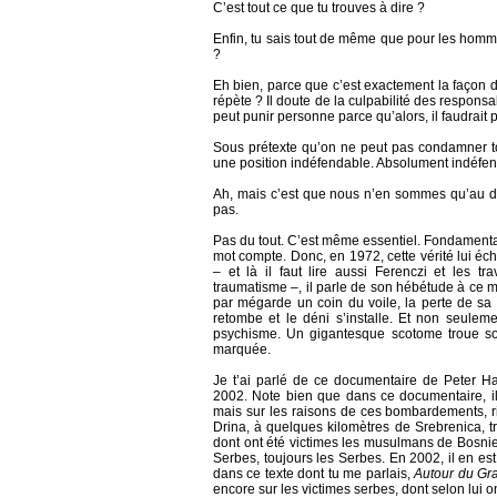
C’est tout ce que tu trouves à dire ?
Enfin, tu sais tout de même que pour les homme
?
Eh bien, parce que c’est exactement la façon d
répète ? Il doute de la culpabilité des respons
peut punir personne parce qu’alors, il faudrait 
Sous prétexte qu’on ne peut pas condamner to
une position indéfendable. Absolument indéfen
Ah, mais c’est que nous n’en sommes qu’au début
pas.
Pas du tout. C’est même essentiel. Fondamental.
mot compte. Donc, en 1972, cette vérité lui é
– et là il faut lire aussi Ferenczi et les t
traumatisme –, il parle de son hébétude à ce m
par mégarde un coin du voile, la perte de sa m
retombe et le déni s’installe. Et non seuleme
psychisme. Un gigantesque scotome troue so
marquée.
Je t’ai parlé de ce documentaire de Peter 
2002. Note bien que dans ce documentaire, i
mais sur les raisons de ces bombardements, rie
Drina, à quelques kilomètres de Srebrenica, t
dont ont été victimes les musulmans de Bosnie d
Serbes, toujours les Serbes. En 2002, il en est 
dans ce texte dont tu me parlais,
Autour du Gr
encore sur les victimes serbes, dont selon lui o