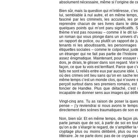
absolument nécessaire, même si l’origine de ce
Bien sûr, mais la question qui m’intéresse, c’est c
lui, semblable à nul autre, et en même temps, à
fasciné par les criminels, les accusés, les
reprendre chacun de ses livres dans le détai
quelques points qui m’ont paru significatifs. Si
thème n’est pas nouveau – comme il le dit lui
un roman qui vous plonge dans un univers d’u
un rapport de police, ou plutôt un rapport de j
tenants ni les aboutissants, les personnage
étiquettes sociales – comme le colporteur, just
un étranger qui ne fait pas partie de l’histoire
assez énigmatique. Maintenant, pour essayer de 
dois, je dirais, te glisser dans son regard. Voir
façon, ce que tu vois est terrifiant. Parce q
faits ne sont reliés entre eux par aucune idée
où des crimes ont lieu sans qu’on en sache les 
même temps c’est un monde clos, qui n’ouvre su
perçoit surtout dans ses premiers romans, est 
foncier de Handke. Plus que détaché, c’est u
incapable de donner sens aux images qui défil
Vingt-cinq ans. Tu as raison de poser la ques
pense – j’y reviendrai si nous avons le te
directement des scènes traumatiques de son en
Non, bien sûr. Et en même temps, de façon p
parle jamais que de soi, à partir de soi en tout
qu’on a de s’élargir le regard, de s’amplifier la
cryptage plus ou moins délibéré, plus ou moi
littéraire. Je ne parle donc pas de ce cryptage qu