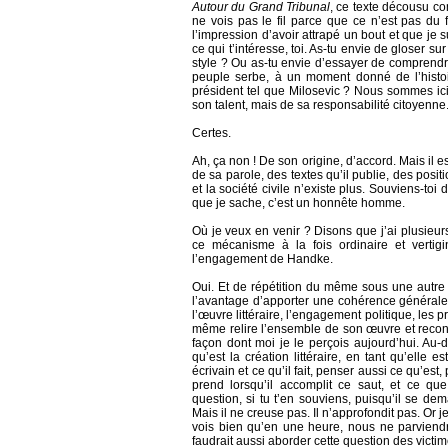
Autour du Grand Tribunal
, ce texte décousu co
ne vois pas le fil parce que ce n’est pas du fi
l’impression d’avoir attrapé un bout et que je su
ce qui t’intéresse, toi. As-tu envie de gloser su
style ? Ou as-tu envie d’essayer de comprendre 
peuple serbe, à un moment donné de l’histoi
président tel que Milosevic ? Nous sommes ici s
son talent, mais de sa responsabilité citoyenne
Certes.
Ah, ça non ! De son origine, d’accord. Mais il es
de sa parole, des textes qu’il publie, des posit
et la société civile n’existe plus. Souviens-toi 
que je sache, c’est un honnête homme.
Où je veux en venir ? Disons que j’ai plusieurs
ce mécanisme à la fois ordinaire et vertig
l’engagement de Handke.
Oui. Et de répétition du même sous une autre 
l’avantage d’apporter une cohérence générale 
l’œuvre littéraire, l’engagement politique, les pr
même relire l’ensemble de son œuvre et reconstr
façon dont moi je le perçois aujourd’hui. Au-
qu’est la création littéraire, en tant qu’elle
écrivain et ce qu’il fait, penser aussi ce qu’est
prend lorsqu’il accomplit ce saut, et ce q
question, si tu t’en souviens, puisqu’il se dem
Mais il ne creuse pas. Il n’approfondit pas. Or j
vois bien qu’en une heure, nous ne parviendro
faudrait aussi aborder cette question des vict