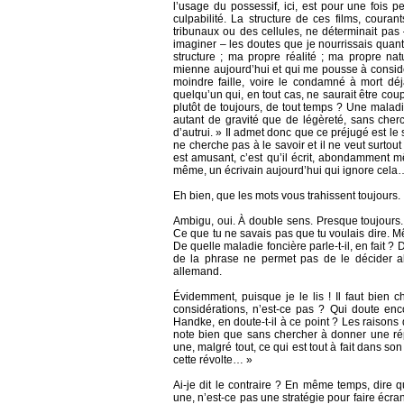
l’usage du possessif, ici, est pour une fois p
culpabilité. La structure de ces films, cour
tribunaux ou des cellules, ne déterminait pas
imaginer – les doutes que je nourrissais quant 
structure ; ma propre réalité ; ma propre nat
mienne aujourd’hui et qui me pousse à considé
moindre faille, voire le condamné à mort déjà
quelqu’un qui, en tout cas, ne saurait être co
plutôt de toujours, de tout temps ? Une malad
autant de gravité que de légèreté, sans che
d’autrui. » Il admet donc que ce préjugé est le 
ne cherche pas à le savoir et il ne veut surto
est amusant, c’est qu’il écrit, abondamment mê
même, un écrivain aujourd’hui qui ignore cela
Eh bien, que les mots vous trahissent toujours.
Ambigu, oui. À double sens. Presque toujours.
Ce que tu ne savais pas que tu voulais dire. M
De quelle maladie foncière parle-t-il, en fait 
de la phrase ne permet pas de le décider a
allemand.
Évidemment, puisque je le lis ! Il faut bien 
considérations, n’est-ce pas ? Qui doute enco
Handke, en doute-t-il à ce point ? Les raisons
note bien que sans chercher à donner une répo
une, malgré tout, ce qui est tout à fait dans so
cette révolte… »
Ai-je dit le contraire ? En même temps, dire
une, n’est-ce pas une stratégie pour faire écra