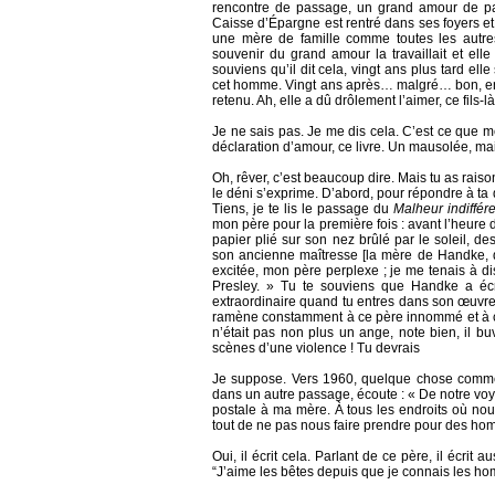
rencontre de passage, un grand amour de pa
Caisse d’Épargne est rentré dans ses foyers e
une mère de famille comme toutes les autres,
souvenir du grand amour la travaillait et elle a
souviens qu’il dit cela, vingt ans plus tard el
cet homme. Vingt ans après… malgré… bon, enfin,
retenu. Ah, elle a dû drôlement l’aimer, ce fils-là
Je ne sais pas. Je me dis cela. C’est ce que me 
déclaration d’amour, ce livre. Un mausolée, m
Oh, rêver, c’est beaucoup dire. Mais tu as raison
le déni s’exprime. D’abord, pour répondre à t
Tiens, je te lis le passage du
Malheur indiffére
mon père pour la première fois : avant l’heure 
papier plié sur son nez brûlé par le soleil, de
son ancienne maîtresse [la mère de Handke, do
excitée, mon père perplexe ; je me tenais à d
Presley. » Tu te souviens que Handke a écr
extraordinaire quand tu entres dans son œuvre, 
ramène constamment à ce père innommé et à cet
n’était pas non plus un ange, note bien, il bu
scènes d’une violence ! Tu devrais
Je suppose. Vers 1960, quelque chose comme ç
dans un autre passage, écoute : « De notre vo
postale à ma mère. À tous les endroits où nous 
tout de ne pas nous faire prendre pour des homo
Oui, il écrit cela. Parlant de ce père, il écrit a
“J’aime les bêtes depuis que je connais les homm