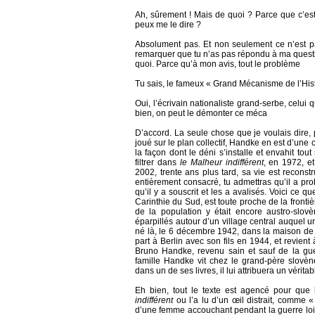
Ah, sûrement ! Mais de quoi ? Parce que c’est t
peux me le dire ?
Absolument pas. Et non seulement ce n’est pas
remarquer que tu n’as pas répondu à ma questio
quoi. Parce qu’à mon avis, tout le problème
Tu sais, le fameux « Grand Mécanisme de l’Hist
Oui, l’écrivain nationaliste grand-serbe, celui
bien, on peut le démonter ce méca
D’accord. La seule chose que je voulais dire,
joué sur le plan collectif, Handke en est d’une c
la façon dont le déni s’installe et envahit tou
filtrer dans
le Malheur indifférent
, en 1972, e
2002, trente ans plus tard, sa vie est reconstru
entièrement consacré, tu admettras qu’il a pro
qu’il y a souscrit et les a avalisés. Voici ce q
Carinthie du Sud, est toute proche de la front
de la population y était encore austro-slo
éparpillés autour d’un village central auquel 
né là, le 6 décembre 1942, dans la maison de
part à Berlin avec son fils en 1944, et revient 
Bruno Handke, revenu sain et sauf de la gue
famille Handke vit chez le grand-père slovène 
dans un de ses livres, il lui attribuera un vérita
Eh bien, tout le texte est agencé pour que 
indifférent
ou l’a lu d’un œil distrait, comme « 
d’une femme accouchant pendant la guerre loin 