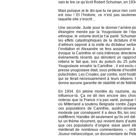
vais te lire ce qu’écrit Robert Schuman, en 193
Mais puisque je te dis que tu ne peux rien compr
est issu ! Et l’histoire, ce n’est pas seulement
laquelle elle s’inscrit…
Une seconde. Juste pour te donner l’arrière-pl
étrangère menée par la Yougoslavie de l’ép
ethnique
, le volume dont je t’ai parlé. Schuman
les effets catastrophiques de la dictature d’
d’ailleurs opposé à la visite du dictateur se
l’invitation et Alexandre se fera assassiner à
évoque la Carinthie et cela intéresse directeme
événements récents qui dénotent un rappro
retiens le fait que, lors du putsch du 25 jui
Yougoslavie envahir la Carinthie ; il est exclu 
presse yougoslave était, sous prétexte d’hostili
putschistes. Les Croates, par contre, sont hosti
qui se ferait nécessairement à leurs dépens. I
donne aucune garantie de stabilité et de fidélité
En 1934. En pleine montée du nazisme, autr
influence-là. Ça ne dit rien encore des choi
noteras que la France n’a pas varié, puisque 
où Mitterrand a soutenu Belgrade contre Zagre
ces populations de Carinthie, austro-slovène
modeste par conséquent. Il a deux fils, les 
indifférent
, Handke dit seulement qu’ils ont ét
lui un thème récurrent, qui revient dans d’autre
que ces populations d’origine slave aient ét
mériterait de nombreux commentaires –, vict
Joueur mélancolique
, un documentaire de Pete