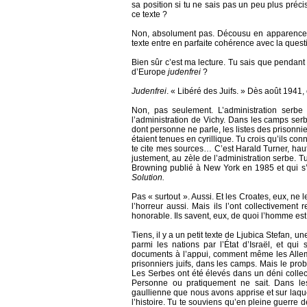
sa position si tu ne sais pas un peu plus préc
ce texte ?
Non, absolument pas. Décousu en apparence, o
texte entre en parfaite cohérence avec la questi
Bien sûr c’est ma lecture. Tu sais que pendan
d’Europe
judenfrei
?
Judenfrei
. « Libéré des Juifs. » Dès août 1941, e
Non, pas seulement. L’administration serbe 
l’administration de Vichy. Dans les camps ser
dont personne ne parle, les listes des prisonni
étaient tenues en cyrillique. Tu crois qu’ils co
te cite mes sources… C’est Harald Turner, haut c
justement, au zèle de l’administration serbe. T
Browning publié à New York en 1985 et qui s’
Solution.
Pas « surtout ». Aussi. Et les Croates, eux, ne l
l’horreur aussi. Mais ils l’ont collectivemen
honorable. Ils savent, eux, de quoi l’homme est 
Tiens, il y a un petit texte de Ljubica Stefan, 
parmi les nations par l’État d’Israël, et qui s
documents à l’appui, comment même les Alleman
prisonniers juifs, dans les camps. Mais le prob
Les Serbes ont été élevés dans un déni collecti
Personne ou pratiquement ne sait. Dans le
gaullienne que nous avons apprise et sur laque
l’histoire. Tu te souviens qu’en pleine guerre d