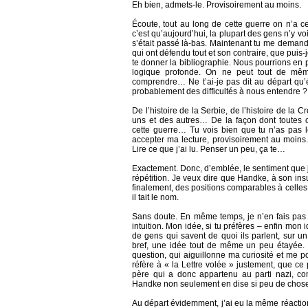
Eh bien, admets-le. Provisoirement au moins.
Écoute, tout au long de cette guerre on n’a c
c’est qu’aujourd’hui, la plupart des gens n’y vo
s’était passé là-bas. Maintenant tu me demand
qui ont défendu tout et son contraire, que puis-
te donner la bibliographie. Nous pourrions en pa
logique profonde. On ne peut tout de mê
comprendre… Ne t’ai-je pas dit au départ qu’é
probablement des difficultés à nous entendre ?
De l’histoire de la Serbie, de l’histoire de la 
uns et des autres… De la façon dont toutes 
cette guerre… Tu vois bien que tu n’as pas l
accepter ma lecture, provisoirement au moins. E
Lire ce que j’ai lu. Penser un peu, ça te…
Exactement. Donc, d’emblée, le sentiment que j
répétition. Je veux dire que Handke, à son ins
finalement, des positions comparables à celles
il tait le nom.
Sans doute. En même temps, je n’en fais pas u
intuition. Mon idée, si tu préfères – enfin mon
de gens qui savent de quoi ils parlent, sur u
bref, une idée tout de même un peu étayée. C
question, qui aiguillonne ma curiosité et me pou
réfère à « la Lettre volée » justement, que ce
père qui a donc appartenu au parti nazi, c
Handke non seulement en dise si peu de cho
Au départ évidemment, j’ai eu la même réaction 