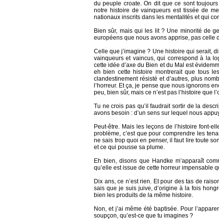
du peuple croate. On dit que ce sont toujours 
notre histoire de vainqueurs est tissée de
nationaux inscrits dans les mentalités et qui co
Bien sûr, mais qui les lit ? Une minorité de 
européens que nous avons apprise, pas celle 
Celle que j’imagine ? Une histoire qui serait, d
vainqueurs et vaincus, qui correspond à la lo
cette idée d’axe du Bien et du Mal est évidemm
eh bien cette histoire montrerait que tous 
clandestinement résisté et d’autres, plus nomb
l’horreur. Et ça, je pense que nous ignorons en
peu, bien sûr, mais ce n’est pas l’histoire que l
Tu ne crois pas qu’il faudrait sortir de la de
avons besoin : d’un sens sur lequel nous appuy
Peut-être. Mais les leçons de l’histoire font-e
problème, c’est que pour comprendre les tenan
ne sais trop quoi en penser, il faut lire toute s
et ce qui pousse sa plume.
Eh bien, disons que Handke m’apparaît comm
qu’elle est issue de cette horreur impensable 
Dix ans, ce n’est rien. Et pour des tas de raiso
sais que je suis juive, d’origine à la fois ho
bien les produits de la même histoire.
Non, et j’ai même été baptisée. Pour l’appar
soupçon, qu’est-ce que tu imagines ?