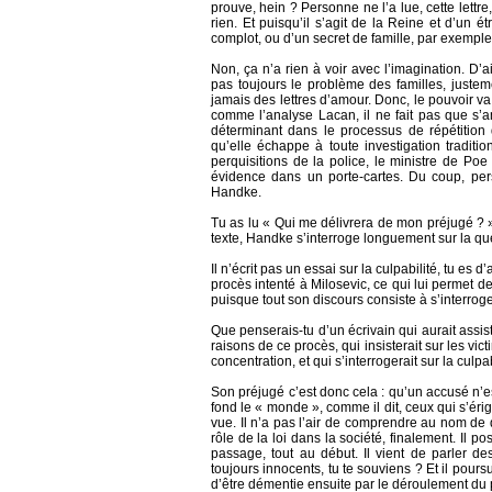
prouve, hein ? Personne ne l’a lue, cette lett
rien. Et puisqu’il s’agit de la Reine et d’un é
complot, ou d’un secret de famille, par exemple
Non, ça n’a rien à voir avec l’imagination. D’
pas toujours le problème des familles, justem
jamais des lettres d’amour. Donc, le pouvoir va
comme l’analyse Lacan, il ne fait pas que s’a
déterminant dans le processus de répétition d
qu’elle échappe à toute investigation traditi
perquisitions de la police, le ministre de Poe
évidence dans un porte-cartes. Du coup, pers
Handke.
Tu as lu « Qui me délivrera de mon préjugé ? »
texte, Handke s’interroge longuement sur la que
Il n’écrit pas un essai sur la culpabilité, tu es
procès intenté à Milosevic, ce qui lui permet de
puisque tout son discours consiste à s’interroger
Que penserais-tu d’un écrivain qui aurait assi
raisons de ce procès, qui insisterait sur les v
concentration, et qui s’interrogerait sur la culpa
Son préjugé c’est donc cela : qu’un accusé n’es
fond le « monde », comme il dit, ceux qui s’ér
vue. Il n’a pas l’air de comprendre au nom de q
rôle de la loi dans la société, finalement. Il po
passage, tout au début. Il vient de parler de
toujours innocents, tu te souviens ? Et il pour
d’être démentie ensuite par le déroulement du