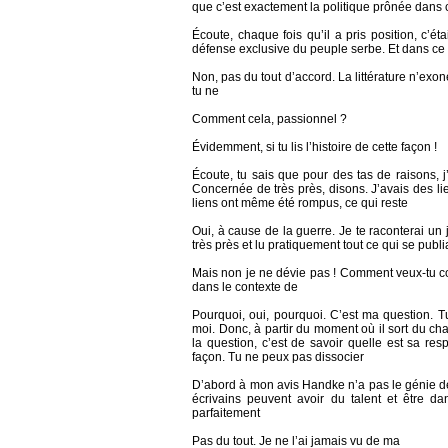
que c’est exactement la politique prônée dans c
Écoute, chaque fois qu’il a pris position, c’ét
défense exclusive du peuple serbe. Et dans ce 
Non, pas du tout d’accord. La littérature n’exon
tu ne
Comment cela, passionnel ?
Évidemment, si tu lis l’histoire de cette façon !
Écoute, tu sais que pour des tas de raisons, 
Concernée de très près, disons. J’avais des lie
liens ont même été rompus, ce qui reste
Oui, à cause de la guerre. Je te raconterai un j
très près et lu pratiquement tout ce qui se publia
Mais non je ne dévie pas ! Comment veux-tu com
dans le contexte de
Pourquoi, oui, pourquoi. C’est ma question. T
moi. Donc, à partir du moment où il sort du cham
la question, c’est de savoir quelle est sa res
façon. Tu ne peux pas dissocier
D’abord à mon avis Handke n’a pas le génie de
écrivains peuvent avoir du talent et être 
parfaitement
Pas du tout. Je ne l’ai jamais vu de ma