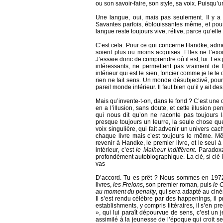
ou son savoir-faire, son style, sa voix. Puisqu’u
Une langue, oui, mais pas seulement. Il y a
Savantes parfois, éblouissantes même, et pour
langue reste toujours vive, rétive, parce qu’ell
C’est cela. Pour ce qui concerne Handke, admet
soient plus ou moins acquises. Elles ne l’exon
J’essaie donc de comprendre où il est, lui. Le
intéressants, ne permettent pas vraiment d
intérieur qui est le sien, foncier comme je te le
rien ne fait sens. Un monde désubjectivé, pour
pareil monde intérieur. Il faut bien qu’il y ait de
Mais qu’invente-t-on, dans le fond ? C’est une 
en a l’illusion, sans doute, et cette illusion p
qui nous dit qu’on ne raconte pas toujours
presque toujours un leurre, la seule chose qu
voix singulière, qui fait advenir un univers ca
chaque livre mais c’est toujours le même. Mêm
revenir à Handke, le premier livre, et le se
intérieur, c’est
le Malheur indifférent
. Paradoxa
profondément autobiographique. La clé, si clé il 
vas
D’accord. Tu es prêt ? Nous sommes en 1972.
livres,
les Frelons
, son premier roman, puis
le 
au moment du penalty
, qui sera adapté au ciné
Il s’est rendu célèbre par des happenings, il p
establishments, y compris littéraires, il s’en 
», qui lui paraît dépourvue de sens, c’est un
assimilé à la jeunesse de l’époque qui croit se 