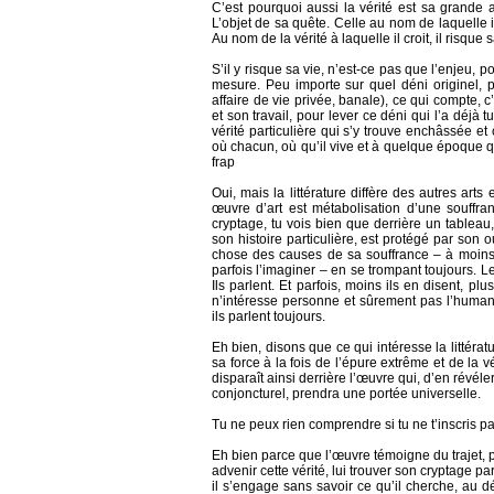
C’est pourquoi aussi la vérité est sa grande aff
L’objet de sa quête. Celle au nom de laquelle i
Au nom de la vérité à laquelle il croit, il risque s
S’il y risque sa vie, n’est-ce pas que l’enjeu, po
mesure. Peu importe sur quel déni originel, pa
affaire de vie privée, banale), ce qui compte, c
et son travail, pour lever ce déni qui l’a déjà 
vérité particulière qui s’y trouve enchâssée et
où chacun, où qu’il vive et à quelque époque que
frap
Oui, mais la littérature diffère des autres arts
œuvre d’art est métabolisation d’une souffra
cryptage, tu vois bien que derrière un tableau,
son histoire particulière, est protégé par so
chose des causes de sa souffrance – à moins qu’
parfois l’imaginer – en se trompant toujours. Le
Ils parlent. Et parfois, moins ils en disent, plu
n’intéresse personne et sûrement pas l’humanité
ils parlent toujours.
Eh bien, disons que ce qui intéresse la littératu
sa force à la fois de l’épure extrême et de la v
disparaît ainsi derrière l’œuvre qui, d’en révél
conjoncturel, prendra une portée universelle.
Tu ne peux rien comprendre si tu ne t’inscris p
Eh bien parce que l’œuvre témoigne du trajet, pa
advenir cette vérité, lui trouver son cryptage pa
il s’engage sans savoir ce qu’il cherche, au dé