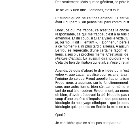
Pas seulement. Mais que ce géniteur, ce père b
Je ne veux rien dire. J’entends, c’est tout.
Et surtout qu’on ne l’ait pas entendu ! Il est 
était « du parti », on pensait au parti communi
Donc, ce qui me frappe, ce n’est pas la cho
responsable, ce qui me frappe, c’est à la fois
entendue. Et du coup, si tu analyses le texte, 
je, ou moi, il dit « l’enfant ». « Donner un père
à ce moment-là, ni plus tard d’ailleurs. À aucun 
Le trou se répercute, d’une certaine façon, et t
liens, à ses plus proches même. C’est aussi de c
Histoire d’enfant
. Là aussi, il dira toujours « 
c’était le lien de filiation qui était, si j’ose dire
Attends. Je dois d’abord te dire l’idée qui m’es
volée », que Lacan a utilisé pour éclairer à sa 
l’origine de ce que Freud appelle l’automatis
Freud nous a apprises sur le fonctionnement d
sous une autre forme, bien sûr, car le même s
tant de mal à le repérer. Évidemment, au momen
eh bien, d’avoir découvert la clé. N’oublie pas
coup d’une espèce d’impulsion que personne n
idéologie du nettoyage ethnique – que je connai
idéologie qui a permis en Serbie la mise en œuv
Quoi ?
Je considère que ce n’est pas comparable.