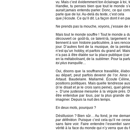
vu. Mais c’est évidemment ton éclairage à toi, to
Handke, tu penses bien que tout le monde s’e
aurait jamais entendu parler. Donc, ce qui compt
parle que de lui. Au-delà du texte, c’est cela
que j’écoute. Ce qu’il dit. La façon dont il en 
Ne prends pas la mouche, voyons, j’essaie de me 
Mais tout le monde souffre ! Tout le monde a du t
découvert ce goût-là, ce talent-là, largement 
tiennent à son histoire particulière, à ses rencont
jour. D’autres font de la musique, de la peintu
n’est qu’un hobby, et parfois du grand art. Mais
n’a pas à être étalée sur la place publique (car
en la métabolisant, de la
sublimer
. Pour la par
toi plus tranquille…
Oui, disons que la souffrance travaillée, élab
au départ, peut parfois devenir de l’or. Ains
Artaud. Baudelaire. Mallarmé. Écoute Céline, 
positions politiques. Mais quelle tendresse aussi
(il le disait et je le crois sans peine), quel g
». D’une justesse mesurée à la virgule près. D’
être entendue par tous, par la plus grande de
imaginer. Depuis la nuit des temps.
En deux mots, pourquoi ?
Désillusion ? Bien sûr… Au fond, je me demande
par définition.
Puisque c’est cela qu’il ne cesse
sans faire voir. Faire entendre l’essentiel san
vérité à la face du monde qui n’y verra que du f