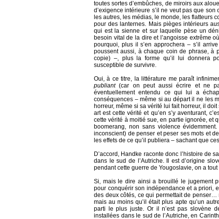
toutes sortes d’embûches, de miroirs aux alouet
d’exigence intérieure s’il ne veut pas que son o
les autres, les médias, le monde, les flatteurs
pour des lanternes. Mais pièges intérieurs aussi
qui est la sienne et sur laquelle pèse un déni
besoin vital de la dire et l’angoisse extrême où
pourquoi, plus il s’en approchera – s’il arrive
poussent aussi, à chaque coin de phrase, à p
copie) –, plus la forme qu’il lui donnera po
susceptible de survivre.
Oui, à ce titre, la littérature me paraît infini
publiant
(car on peut aussi écrire et ne pas
éventuellement entendu ce qui lui a échapp
conséquences – même si au départ il ne les me
horreur, même si sa vérité lui fait horreur, il 
art est cette vérité et qu’en s’y aventurant, c’
cette vérité à moitié sue, en partie ignorée, et q
boomerang, non sans violence évidemment. C
inconscient) de penser et peser ses mots et de
les effets de ce qu’il publiera – sachant que c
D’accord, Handke raconte donc l’histoire de s
dans le sud de l’Autriche. Il est d’origine s
pendant cette guerre de Yougoslavie, on a tout 
Si, mais le dire ainsi a brouillé le jugement
pour conquérir son indépendance et a priori, en
des deux côtés, ce qui permettait de penser… non
mais au moins qu’il était plus apte qu’un autr
parti le plus juste. Or il n’est pas slovène d
installées dans le sud de l’Autriche, en Carin