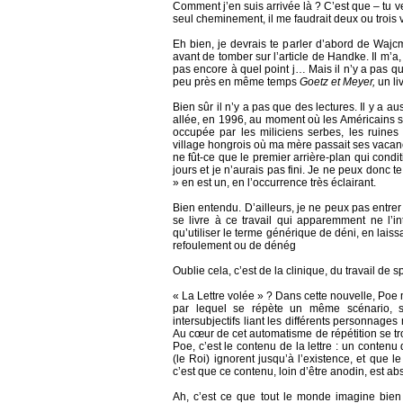
Comment j’en suis arrivée là ? C’est que – tu ve
seul cheminement, il me faudrait deux ou trois v
Eh bien, je devrais te parler d’abord de Wajcm
avant de tomber sur l’article de Handke. Il m’a,
pas encore à quel point j… Mais il n’y a pas qu
peu près en même temps
Goetz et Meyer,
un li
Bien sûr il n’y a pas que des lectures. Il y a 
allée, en 1996, au moment où les Américains s’y 
occupée par les miliciens serbes, les ruin
village hongrois où ma mère passait ses vacances
ne fût-ce que le premier arrière-plan qui cond
jours et je n’aurais pas fini. Je ne peux donc 
» en est un, en l’occurrence très éclairant.
Bien entendu. D’ailleurs, je ne peux pas entrer
se livre à ce travail qui apparemment ne l’in
qu’utiliser le terme générique de déni, en laiss
refoulement ou de dénég
Oublie cela, c’est de la clinique, du travail de s
« La Lettre volée » ? Dans cette nouvelle, Po
par lequel se répète un même scénario, s
intersubjectifs liant les différents personnages
Au cœur de cet automatisme de répétition se tr
Poe, c’est le contenu de la lettre : un contenu
(le Roi) ignorent jusqu’à l’existence, et que l
c’est que ce contenu, loin d’être anodin, est a
Ah, c’est ce que tout le monde imagine bien 