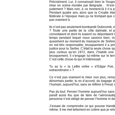
Précisément. Lui, il connaissait bien la Yougos
mise en scène montée par Belgrade… N’est
justement ? Mais non, à ce moment-là il n’a 
Pendant quatre ans, alors que la Croatie éta
fédérale à l’époque mais ça ne trompait que c
pas vraiment à
Ils n’ont pas seulement bombardé Dubrovnik, ma
? Toute une partie de la côte dalmate, et p
convoitaient et dont ils tuaient ou déportaien
temps pendant lequel nous savions bien, no
quasiment au moment du massacre de Srebrenica
en est très responsable, brusquement il a pr
justice pour la Serbie. C’était la seule chose q
plus curieux qu’en 1972, dans
J’habite une 
brusquement, il s’engage lui-même sur le terr
C’est cette chose-là qui m’intéressait.
Tu as lu « la Lettre volée » d’Edgar Poe,
extraordinaire » ?
Ce n’est pas vraiment le mien non plus, remar
désormais partie, tu es d’accord, du bagage 
l’humain, aujourd’hui, sans se référer à Freud, 
Pas du tout. Penser l’homme aujourd’hui sans 
paraît aussi fou que de faire de l’aéronaut
personne n’est obligé de penser l’homme ni de 
J’essaie de comprendre ce qui pousse Handke
même. Il me met tellement en colère que je rel