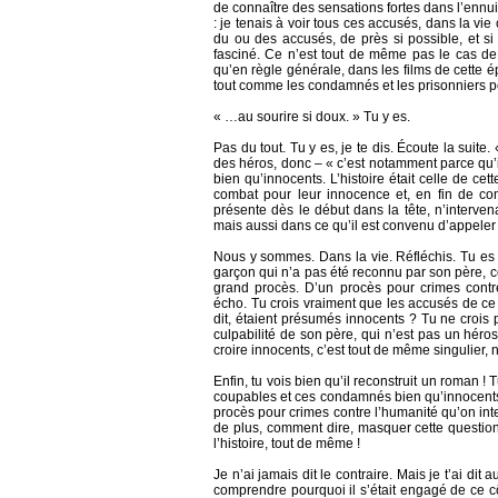
de connaître des sensations fortes dans l’ennui 
: je tenais à voir tous ces accusés, dans la vi
du ou des accusés, de près si possible, et si 
fasciné. Ce n’est tout de même pas le cas de t
qu’en règle générale, dans les films de cette é
tout comme les condamnés et les prisonniers po
« …au sourire si doux. » Tu y es.
Pas du tout. Tu y es, je te dis. Écoute la suit
des héros, donc – « c’est notamment parce qu
bien qu’innocents. L’histoire était celle de cett
combat pour leur innocence et, en fin de co
présente dès le début dans la tête, n’interve
mais aussi dans ce qu’il est convenu d’appeler l
Nous y sommes. Dans la vie. Réfléchis. Tu es 
garçon qui n’a pas été reconnu par son père, ce
grand procès. D’un procès pour crimes contr
écho. Tu crois vraiment que les accusés de ce p
dit, étaient présumés innocents ? Tu ne crois p
culpabilité de son père, qui n’est pas un héros
croire innocents, c’est tout de même singulier, 
Enfin, tu vois bien qu’il reconstruit un roman 
coupables et ces condamnés bien qu’innocents,
procès pour crimes contre l’humanité qu’on inte
de plus, comment dire, masquer cette question c
l’histoire, tout de même !
Je n’ai jamais dit le contraire. Mais je t’ai dit
comprendre pourquoi il s’était engagé de ce côté