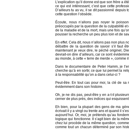
L’explication qu’il donne est que son frère a é
ce qui est intéressant, c’est que cette profes
D’ailleurs tu as vu, il se dit passionné depuis 
cette question l’obsède.
Écoute, nous n’allons pas noyer le poisso
préoccupés par la question de la culpabilité et
de la maladie et de la mort, mais une fois qu’on
pousser la recherche un peu plus loin et de sav
En effet. Cela dit, nous n’allons pas non plus 
débattre de la question de savoir s’il faut êt
maintenant je veux dire, le péché originel, Dieu
devrait-on dire d’ailleurs, car ce sont évide
au monde, à cette « terre de merde », comme il 
Dans le documentaire de Peter Hamm, je t’en
cherche qu’à en sortir, ce que lui permet la r
à la responsabilité qu’on a dans celui-ci ?
Peut-être. En tout cas pour moi, la clé de sa
évidemment dans son histoire.
Oh, je ne dis pas, peut-être y en a-t-il plusieu
cerner de plus près, des indices qui esquissent
Eh bien, pour la plupart des gens de ma génér
écrivait il y a vingt ou trente ans et quand il s
aujourd’hui. Or, moi, je prétends qu’au fon
logique qui fonctionne. Il s’agit bien de la mêm
chez lui procède de la même question, comme ch
comme tout un chacun déterminé par son histoire