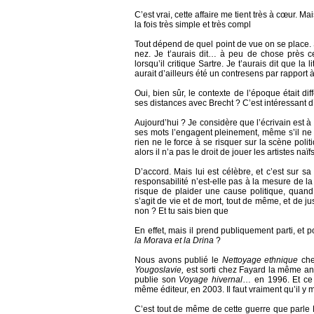
C’est vrai, cette affaire me tient très à cœur. Ma
la fois très simple et très compl
Tout dépend de quel point de vue on se place. Si
nez. Je t’aurais dit… à peu de chose près c
lorsqu’il critique Sartre. Je t’aurais dit que l
aurait d’ailleurs été un contresens par rapport 
Oui, bien sûr, le contexte de l’époque était di
ses distances avec Brecht ? C’est intéressant d’
Aujourd’hui ? Je considère que l’écrivain est à
ses mots l’engagent pleinement, même s’il ne sa
rien ne le force à se risquer sur la scène politi
alors il n’a pas le droit de jouer les artistes naï
D’accord. Mais lui est célèbre, et c’est sur sa
responsabilité n’est-elle pas à la mesure de la 
risque de plaider une cause politique, quand o
s’agit de vie et de mort, tout de même, et de jus
non ? Et tu sais bien que
En effet, mais il prend publiquement parti, et p
la Morava et la Drina
?
Nous avons publié le
Nettoyage ethnique
che
Yougoslavie,
est sorti chez Fayard la même ann
publie son
Voyage hivernal
… en 1996. Et ce 
même éditeur, en 2003. Il faut vraiment qu’il y
C’est tout de même de cette guerre que parle 