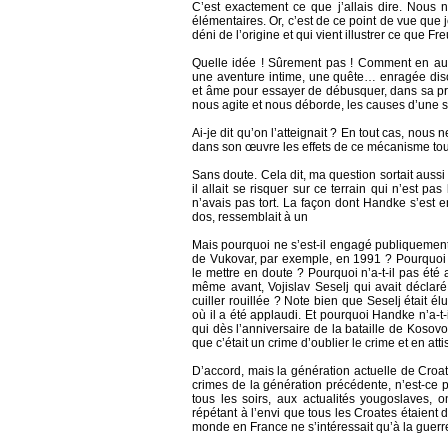
C’est exactement ce que j’allais dire. Nous
élémentaires. Or, c’est de ce point de vue qu
déni de l’origine et qui vient illustrer ce que F
Quelle idée ! Sûrement pas ! Comment en aura
une aventure intime, une quête… enragée dis
et âme pour essayer de débusquer, dans sa pro
nous agite et nous déborde, les causes d’une s
Ai-je dit qu’on l’atteignait ? En tout cas, nous
dans son œuvre les effets de ce mécanisme tout 
Sans doute. Cela dit, ma question sortait auss
il allait se risquer sur ce terrain qui n’est pa
n’avais pas tort. La façon dont Handke s’est e
dos, ressemblait à un
Mais pourquoi ne s’est-il engagé publiquement
de Vukovar, par exemple, en 1991 ? Pourquoi n
le mettre en doute ? Pourquoi n’a-t-il pas été 
même avant, Vojislav Seselj qui avait déclaré
cuiller rouillée ? Note bien que Seselj était él
où il a été applaudi. Et pourquoi Handke n’a-t-
qui dès l’anniversaire de la bataille de Kosovo
que c’était un crime d’oublier le crime et en att
D’accord, mais la génération actuelle de Croat
crimes de la génération précédente, n’est-ce p
tous les soirs, aux actualités yougoslaves,
répétant à l’envi que tous les Croates étaient 
monde en France ne s’intéressait qu’à la guer