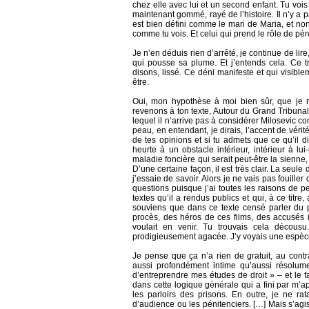
chez elle avec lui et un second enfant. Tu voi
maintenant gommé, rayé de l’histoire. Il n’y 
est bien défini comme le mari de Maria, et no
comme tu vois. Et celui qui prend le rôle de pè
Je n’en déduis rien d’arrêté, je continue de lire,
qui pousse sa plume. Et j’entends cela. Ce 
disons, lissé. Ce déni manifeste et qui visib
être.
Oui, mon hypothèse à moi bien sûr, que je 
revenons à ton texte, Autour du Grand Tribunal.
lequel il n’arrive pas à considérer Milosevic c
peau, en entendant, je dirais, l’accent de vérité
de tes opinions et si tu admets que ce qu’il d
heurte à un obstacle intérieur, intérieur à lui-
maladie foncière qui serait peut-être la sienne
D’une certaine façon, il est très clair. La seule 
j’essaie de savoir. Alors je ne vais pas fouiller
questions puisque j’ai toutes les raisons de p
textes qu’il a rendus publics et qui, à ce titre,
souviens que dans ce texte censé parler du p
procès, des héros de ces films, des accusés in
voulait en venir. Tu trouvais cela décous
prodigieusement agacée. J’y voyais une espèce
Je pense que ça n’a rien de gratuit, au contr
aussi profondément intime qu’aussi résolu
d’entreprendre mes études de droit » – et le fait
dans cette logique générale qui a fini par m’a
les parloirs des prisons. En outre, je ne rat
d’audience ou les pénitenciers. […] Mais s’agis