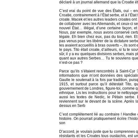
déclaré à un journal allemand que la Croatie éta
C’est vrai du point de vue des États, oui – en
Croatie, contrairement à l’État serbe, et à l’État
croate. Macek et les autres leaders croates ont
de collaborer avec les Allemands, et ceux-ci s
nouvel État… illégal, d’une certaine façon, et
Nous, par exemple, nous avons conservé certain
légale. Eh bien chez eux, pas du tout, rien. 
pas venus pour les libérer de la dictature serbe
les avaient accueillis à bras ouverts –, ils sont
le pays. Tito était croate, d’ailleurs, si tu te 
sûr, il y a eu quelques divisions serbes, mais p
quant aux autres Serbes… Tu te souviens que 
n’est-ce pas ?
Parce qu’ils s’étaient rencontrés à Saint-Cyr
informations que m’ont données des spécialis
Gaulle le soutenait à la fois par tradition, pu
1915, et surtout parce qu’il détestait Tito, 
gouvernement de Londres, figure-toi, comme quo
ethnique
. Lis les instructions pour le nettoya
aussi les textes de Nedic, le Pétain serbe. 
reviennent sur le devant de la scène. Après l
dessus en Serb
C’est complètement lié au contraire ! Handke 
histoire. On pourrait pratiquement écrire l’hist
son
D’accord, je voulais juste que tu comprennes q
résistants et les Croates tous oustachis, est