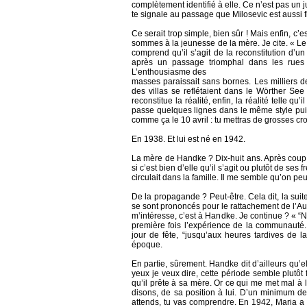
complètement identifié à elle. Ce n’est pas un 
te signale au passage que Milosevic est aussi f
Ce serait trop simple, bien sûr ! Mais enfin, c
sommes à la jeunesse de la mère. Je cite. « Le 1
comprend qu’il s’agit de la reconstitution d’
après un passage triomphal dans les rues
L’enthousiasme des
masses paraissait sans bornes. Les milliers 
des villas se reflétaient dans le Wörther Se
reconstitue la réalité, enfin, la réalité telle qu
passe quelques lignes dans le même style puis il
comme ça le 10 avril : tu mettras de grosses c
En 1938. Et lui est né en 1942.
La mère de Handke ? Dix-huit ans. Après coup, 
si c’est bien d’elle qu’il s’agit ou plutôt de ses 
circulait dans la famille. Il me semble qu’on peu
De la propagande ? Peut-être. Cela dit, la sui
se sont prononcés pour le rattachement de l’Aut
m’intéresse, c’est à Handke. Je continue ? « “N
première fois l’expérience de la communauté
jour de fête, “jusqu’aux heures tardives de l
époque.
En partie, sûrement. Handke dit d’ailleurs qu’el
yeux je veux dire, cette période semble plutôt
qu’il prête à sa mère. Or ce qui me met mal à l
disons, de sa position à lui. D’un minimum de
attends, tu vas comprendre. En 1942, Maria a v