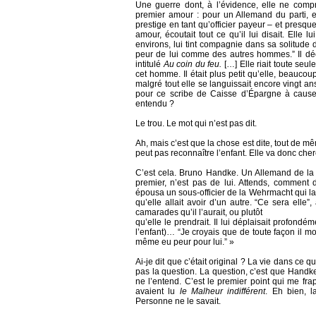
Une guerre dont, à l’évidence, elle ne compr
premier amour : pour un Allemand du parti, e
prestige en tant qu’officier payeur – et presque
amour, écoutait tout ce qu’il lui disait. Elle
environs, lui tint compagnie dans sa solitude de
peur de lui comme des autres hommes.” Il décid
intitulé
Au coin du feu.
[…] Elle riait toute seu
cet homme. Il était plus petit qu’elle, beauco
malgré tout elle se languissait encore vingt a
pour ce scribe de Caisse d’Épargne à cause
entendu ?
Le trou. Le mot qui n’est pas dit.
Ah, mais c’est que la chose est dite, tout de mê
peut pas reconnaître l’enfant. Elle va donc ch
C’est cela. Bruno Handke. Un Allemand de la W
premier, n’est pas de lui. Attends, comment
épousa un sous-officier de la Wehrmacht qui l
qu’elle allait avoir d’un autre. “Ce sera elle”,
camarades qu’il l’aurait, ou plutôt
qu’elle le prendrait. Il lui déplaisait profond
l’enfant)… “Je croyais que de toute façon il mou
même eu peur pour lui.” »
Ai-je dit que c’était original ? La vie dans ce 
pas la question. La question, c’est que Handke
ne l’entend. C’est le premier point qui me fr
avaient lu
le Malheur indifférent
. Eh bien, l
Personne ne le savait.