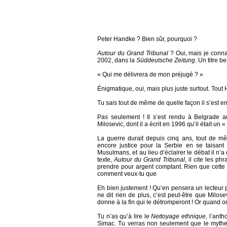
Peter Handke ? Bien sûr, pourquoi ?
Autour du Grand Tribunal
? Oui, mais je connai
2002, dans la
Süddeutsche Zeitung
. Un titre 
« Qui me délivrera de mon préjugé ? »
Énigmatique, oui, mais plus juste surtout. Tou
Tu sais tout de même de quelle façon il s’est 
Pas seulement ! Il s’est rendu à Belgrade a
Milosevic, dont il a écrit en 1996 qu’il était un
La guerre durait depuis cinq ans, tout de 
encore justice pour la Serbie en se taisant
Musulmans, et au lieu d’éclairer le débat il n’a
texte,
Autour du Grand Tribunal
, il cite les 
prendre pour argent comptant. Rien que cette 
comment veux-tu que
Eh bien justement ! Qu’en pensera un lecteur p
ne dit rien de plus, c’est peut-être que Milose
donne à la fin qui le détromperont ! Or quand on
Tu n’as qu’à lire le
Nettoyage ethnique
, l’ant
Simac. Tu verras non seulement que le mythe