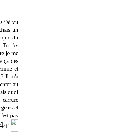
 j'ai vu
chais un
rique du
 Tu t'es
re je me
ue ça des
femme et
? Il m'a
venter au
sais quoi
a carrure
rgeais et
'est pas
4
/
11