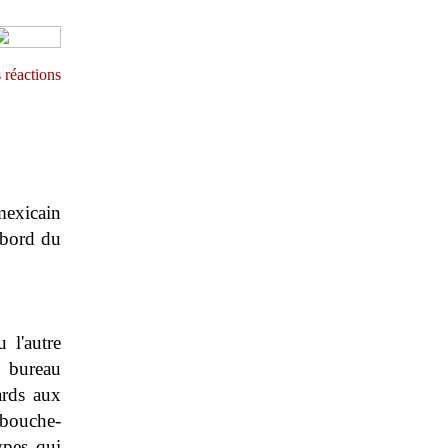
 réactions
mexicain
e bord du
 l'autre
e bureau
ards aux
 bouche-
ypes qui