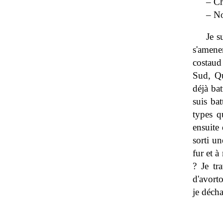
– Ch
– No
Je s
s'amene
costaud
Sud, Qu
déjà ba
suis bat
types q
ensuite
sorti un
fur et à
? Je tra
d'avorto
je décha