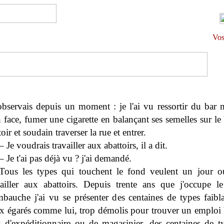
Vos
'observais depuis un moment : je l'ai vu ressortir du bar 
n face, fumer une cigarette en balançant ses semelles sur l
toir et soudain traverser la rue et entrer.
– Je voudrais travailler aux abattoirs, il a dit.
– Je t'ai pas déjà vu ? j'ai demandé.
Tous les types qui touchent le fond veulent un jour ou
vailler aux abattoirs. Depuis trente ans que j'occupe l
mbauche j'ai vu se présenter des centaines de types faibl
x égarés comme lui, trop démolis pour trouver un emploi
u d'expéditionnaire ou de magasinier, des centaines de t