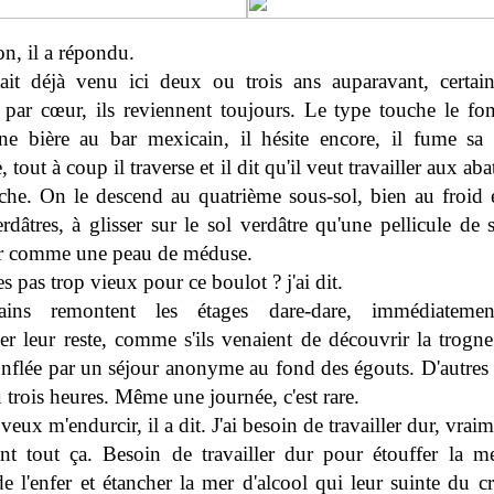
n, il a répondu.
tait déjà venu ici deux ou trois ans auparavant, certain
 par cœur, ils reviennent toujours. Le type touche le fon
ne bière au bar mexicain, il hésite encore, il fume sa 
e, tout à coup il traverse et il dit qu'il veut travailler aux abat
che. On le descend au quatrième sous-sol, bien au froid e
dâtres, à glisser sur le sol verdâtre qu'une pellicule de 
ler comme une peau de méduse.
es pas trop vieux pour ce boulot ? j'ai dit.
tains remontent les étages dare-dare, immédiatemen
r leur reste, comme s'ils venaient de découvrir la trogne
nflée par un séjour anonyme au fond des égouts. D'autres 
trois heures. Même une journée, c'est rare.
 veux m'endurcir, il a dit. J'ai besoin de travailler dur, vrai
nt tout ça. Besoin de travailler dur pour étouffer la m
e l'enfer et étancher la mer d'alcool qui leur suinte du c