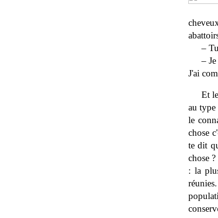
cheveux.
abattoir
– Tu
– Je
J'ai com
Et l
au type 
le conn
chose c
te dit 
chose ?
: la plu
réunies
populati
conserv