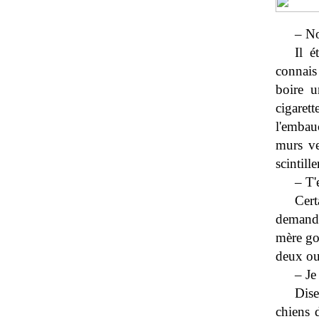
– No
Il é
connais
boire u
cigarett
l'embau
murs ver
scintil
– T'
Cer
demande
mère go
deux ou 
– Je
Dise
chiens d