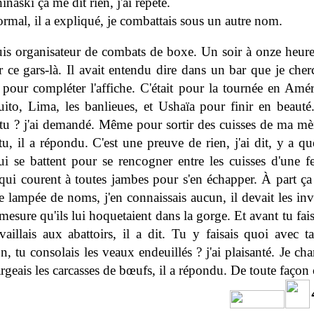
inaski ça me dit rien, j'ai répété.
rmal, il a expliqué, je combattais sous un autre nom.
uis organisateur de combats de boxe. Un soir à onze heures
r ce gars-là. Il avait entendu dire dans un bar que je cher
 pour compléter l'affiche. C'était pour la tournée en Amé
ito, Lima, les banlieues, et Ushaïa pour finir en beauté.
ttu ? j'ai demandé. Même pour sortir des cuisses de ma mè
tu, il a répondu. C'est une preuve de rien, j'ai dit, y a q
ui se battent pour se rencogner entre les cuisses d'une 
 qui courent à toutes jambes pour s'en échapper. À part ça 
e lampée de noms, j'en connaissais aucun, il devait les in
 mesure qu'ils lui hoquetaient dans la gorge. Et avant tu fai
vaillais aux abattoirs, il a dit. Tu y faisais quoi avec t
n, tu consolais les veaux endeuillés ? j'ai plaisanté. Je cha
rgeais les carcasses de bœufs, il a répondu. De toute façon c