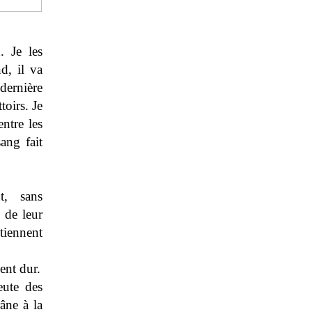
. Je les
d, il va
dernière
toirs. Je
ntre les
sang fait
t, sans
 de leur
tiennent
ment dur.
eute des
râne à la