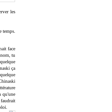
erver les
le temps.
nait face
n nom, tu
 quelque
naski ça
 quelque
Chinaski
ttérature
n qu'une
 faudrait
loi.