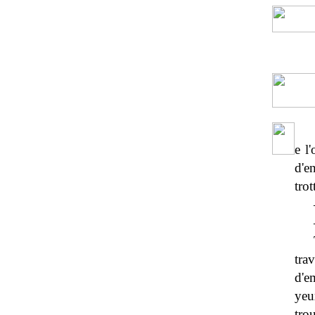
e l
d'e
trot
tra
d'e
yeu
tro