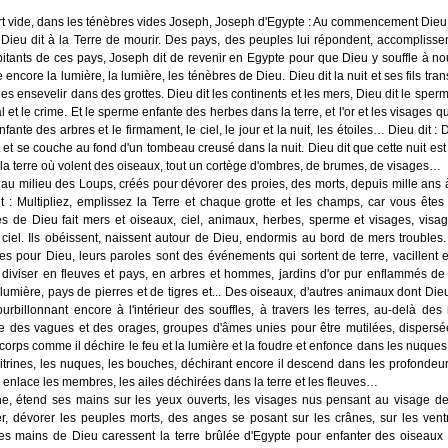
t vide, dans les ténèbres vides Joseph, Joseph d'Egypte : Au commencement Dieu 
t Dieu dit à la Terre de mourir. Des pays, des peuples lui répondent, accomplisse
itants de ces pays, Joseph dit de revenir en Egypte pour que Dieu y souffle à n
encore la lumière, la lumière, les ténèbres de Dieu. Dieu dit la nuit et ses fils tra
es ensevelir dans des grottes. Dieu dit les continents et les mers, Dieu dit le sperm
l et le crime. Et le sperme enfante des herbes dans la terre, et l'or et les visages q
fante des arbres et le firmament, le ciel, le jour et la nuit, les étoiles… Dieu dit : 
et se couche au fond d'un tombeau creusé dans la nuit. Dieu dit que cette nuit est
la terre où volent des oiseaux, tout un cortège d'ombres, de brumes, de visages…
au milieu des Loups, créés pour dévorer des proies, des morts, depuis mille ans 
t : Multipliez, emplissez la Terre et chaque grotte et les champs, car vous êtes
s de Dieu fait mers et oiseaux, ciel, animaux, herbes, sperme et visages, visa
iel. Ils obéissent, naissent autour de Dieu, endormis au bord de mers troubles
es pour Dieu, leurs paroles sont des événements qui sortent de terre, vacillent e
 diviser en fleuves et pays, en arbres et hommes, jardins d'or pur enflammés de
 lumière, pays de pierres et de tigres et... Des oiseaux, d'autres animaux dont Dieu
ourbillonnant encore à l'intérieur des souffles, à travers les terres, au-delà des
ite des vagues et des orages, groupes d'âmes unies pour être mutilées, dispers
 corps comme il déchire le feu et la lumière et la foudre et enfonce dans les nuques
oitrines, les nuques, les bouches, déchirant encore il descend dans les profondeu
enlace les membres, les ailes déchirées dans la terre et les fleuves…
e, étend ses mains sur les yeux ouverts, les visages nus pensant au visage de
r, dévorer les peuples morts, des anges se posant sur les crânes, sur les vent
s mains de Dieu caressent la terre brûlée d'Egypte pour enfanter des oiseaux 