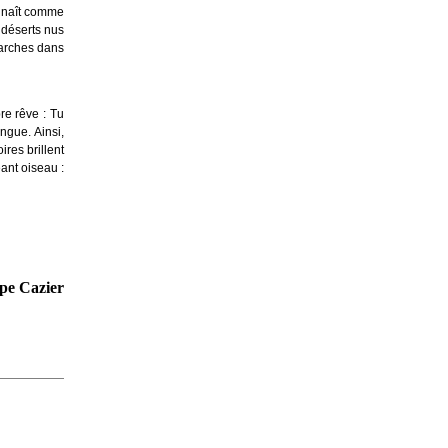
e naît comme
 déserts nus
 marches dans
re rêve : Tu
angue. Ainsi,
ires brillent
éant oiseau :
ppe Cazier