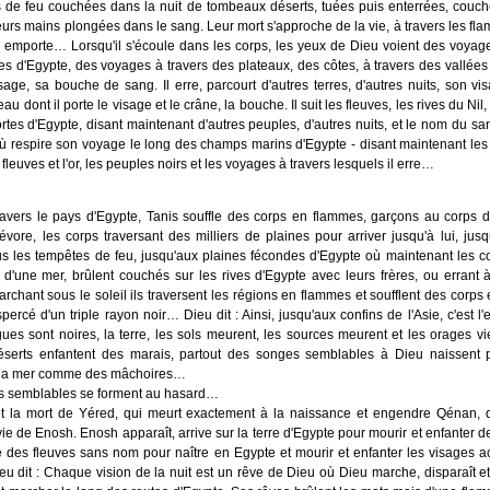
 de feu couchées dans la nuit de tombeaux déserts, tuées puis enterrées, couc
, leurs mains plongées dans le sang. Leur mort s'approche de la vie, à travers les f
s emporte… Lorsqu'il s'écoule dans les corps, les yeux de Dieu voient des voyag
es d'Egypte, des voyages à travers des plateaux, des côtes, à travers des vallée
age, sa bouche de sang. Il erre, parcourt d'autres terres, d'autres nuits, son 
eau dont il porte le visage et le crâne, la bouche. Il suit les fleuves, les rives du Nil,
rtes d'Egypte, disant maintenant d'autres peuples, d'autres nuits, et le nom du sa
ù respire son voyage le long des champs marins d'Egypte - disant maintenant les 
fleuves et l'or, les peuples noirs et les voyages à travers lesquels il erre…
travers le pays d'Egypte, Tanis souffle des corps en flammes, garçons au corps d
évore, les corps traversant des milliers de plaines pour arriver jusqu'à lui, jusq
s les tempêtes de feu, jusqu'aux plaines fécondes d'Egypte où maintenant les co
d'une mer, brûlent couchés sur les rives d'Egypte avec leurs frères, ou errant à
archant sous le soleil ils traversent les régions en flammes et soufflent des corps
percé d'un triple rayon noir… Dieu dit : Ainsi, jusqu'aux confins de l'Asie, c'est l
ues sont noires, la terre, les sols meurent, les sources meurent et les orages v
déserts enfantent des marais, partout des songes semblables à Dieu naissent p
s la mer comme des mâchoires…
es semblables se forment au hasard…
 et la mort de Yéred, qui meurt exactement à la naissance et engendre Qénan, 
ie de Enosh. Enosh apparaît, arrive sur la terre d'Egypte pour mourir et enfanter de
erse des fleuves sans nom pour naître en Egypte et mourir et enfanter les visages 
ieu dit : Chaque vision de la nuit est un rêve de Dieu où Dieu marche, disparaît e