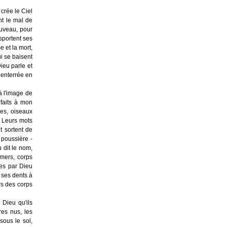
crée le Ciel
nt le mal de
ouveau, pour
nsportent ses
e et la mort,
ui se baisent
Dieu parle et
 enterrée en
à l'image de
 faits à mon
ges, oiseaux
. Leurs mots
t sortent de
 poussière -
 dit le nom,
 mers, corps
ées par Dieu
 ses dents à
rs des corps
 Dieu qu'ils
res nus, les
sous le sol,