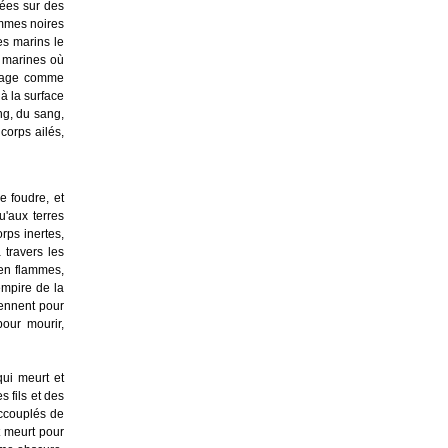
hées sur des
lammes noires
es marins le
s marines où
visage comme
 à la surface
ng, du sang,
corps ailés,
e foudre, et
u'aux terres
rps inertes,
 travers les
 en flammes,
'empire de la
iennent pour
our mourir,
qui meurt et
s fils et des
accouplés de
t meurt pour