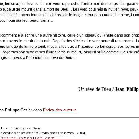
ue, ton sexe, tes lèvres. La mort vous rapproche, l'ordre mort des corps : L'orgasm
ble, celui de mourir dans la mort de Dieu… Les voici couchés la nuit en rêve, deux
nt, et toi à travers leurs mains, dans l'air, le long de leur peau nue et blanche, tu
 pour jouir sur leur peau, viens…
 commence à écrire une autre histoire, celle d'un oiseau qui chute dans son prop
is à travers le miroir de la nuit. Depuis des siècles. Le vent pourrait retourner ta l
une langue de lumière tombant sans logique à l'intérieur de ton corps. Ses lèvres no
tu regardes son sexe et ses lèvres lorsqu'il meurt, lorsqu'il brûle comme Dieu se cr
agis, tu rêves à l'intérieur d'un rêve de Dieu…
Un rêve de Dieu /
Jean-Phili
an-Philippe Cazier dans
l'index des auteurs
 Cazier,
Un rêve de Dieu
nvention et les auteurs - tous droits réservés - 2004
n t a i r e - i n v e n t i o n . c o m