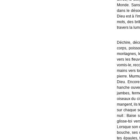
Monde. Sans 
dans le désor
Dieu est à l'i
mots, des bri
travers la lu
Déchire, déc
corps, poisso
montagnes, le
vers les fleu
vomis-le, rec
mains vers to
pierre. Murmu
Dieu. Encore.
hanche ouvert
jambes, ferm
oiseaux du ci
mangent, ils t
sur chaque se
nuit : Baise 
glisse-toi v
Lorsque son co
bouche, ses 
tes épaules, 