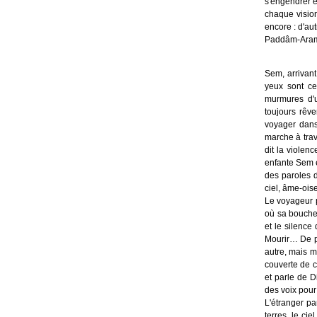
s'engendrer e
chaque vision
encore : d'aut
Paddâm-Aram 
Sem, arrivant
yeux sont ce
murmures d'un
toujours rêv
voyager dans 
marche à trave
dit la violenc
enfante Sem e
des paroles d
ciel, âme-ois
Le voyageur p
où sa bouche 
et le silence
Mourir… De pl
autre, mais mo
couverte de c
et parle de D
des voix pour
L'étranger par
terres, le ci