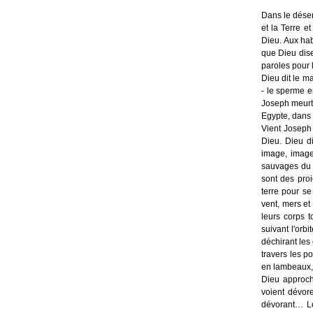
Dans le déser
et la Terre e
Dieu. Aux hab
que Dieu dise 
paroles pour l
Dieu dit le ma
- le sperme en
Joseph meurt 
Egypte, dans 
Vient Joseph 
Dieu. Dieu di
image, image
sauvages du c
sont des proi
terre pour se
vent, mers et
leurs corps t
suivant l'orb
déchirant les
travers les p
en lambeaux, 
Dieu approch
voient dévore
dévorant… Le