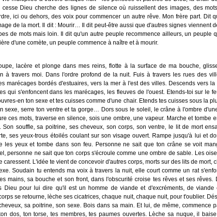
cesse Dieu cherche des lignes de silence où ruissellent des images, des mots
dre, ici ou dehors, des voix pour commencer un autre rêve. Mon frère part. Dit q
mage de la mort. Il dit : Mourir… Il dit peut-être aussi que d'autres signes viennent d
bes de mots mais loin. Il dit qu'un autre peuple recommence ailleurs, un peuple q
mière d'une comète, un peuple commence à naître et à mourir.
oupe, lacère et plonge dans mes reins, flotte à la surface de ma bouche, glis
n à travers moi. Dans l'ordre profond de la nuit. Fuis à travers les rues des vill
s marécages bordés d'estuaires, vers la mer à l'est des villes. Descends vers la nu
ves qui s'enfoncent dans les marécages, les fleuves de l'ouest. Etends-toi sur le fe
ouvres-en ton sexe et tes cuisses comme d'une chair. Etends tes cuisses sous la plui
n sexe, serre ton ventre et ta gorge… Dors sous le soleil, le crâne à l'ombre d'u
re ces mots, traverse en silence, sois une ombre, une vapeur. Marche et tombe 
 Son souffle, sa poitrine, ses cheveux, son corps, son ventre, le lit de mort ens
e, ses yeux-trous étoilés coulant sur son visage ouvert. Rampe jusqu'à lui et do
e les yeux et tombe dans son feu. Personne ne sait que ton crâne se voit man
el, personne ne sait que ton corps s'écroule comme une ombre de sable. Les oise
e caressent. L'idée te vient de concevoir d'autres corps, morts sur des lits de mort
xe. Soudain tu entends ma voix à travers la nuit, elle court comme un rat s'enf
ses mains, sa bouche et son front, dans l'obscurité croise tes rêves et ses rêves. 
ers Dieu pour lui dire qu'il est un homme de viande et d'excréments, de viande
rps se retourne, lèche ses cicatrices, chaque nuit, chaque nuit, pour t'oublier. Dés
cheveux, sa poitrine, son sexe. Bois dans sa main. Et lui, de même, commence p
ton dos, ton torse, tes membres, tes paumes ouvertes. Lèche sa nuque, il baise 