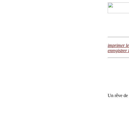
_________
imprimer le
enregistrer 
_________
Un rêve de
Jean