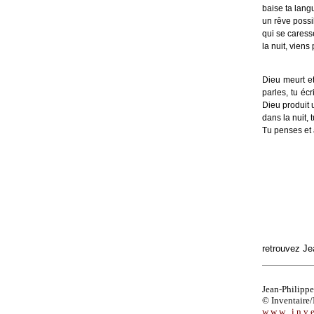
baise ta lang
un rêve possi
qui se caresse
la nuit, viens
Dieu meurt et
parles, tu écr
Dieu produit 
dans la nuit, 
Tu penses et 
retrouvez Je
Jean-Philippe
© Inventaire/I
w w w . i n v e 