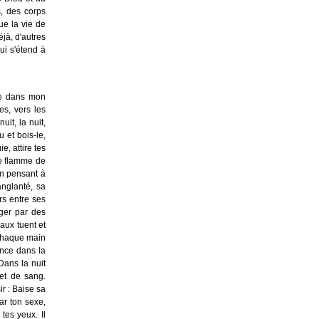
, des corps
ue la vie de
éjà, d'autres
ui s'étend à
se dans mon
es, vers les
it, la nuit,
u et bois-le,
e, attire tes
ne flamme de
en pensant à
anglanté, sa
rs entre ses
ger par des
aux tuent et
, chaque main
once dans la
Dans la nuit
 et de sang.
ir : Baise sa
ar ton sexe,
tes yeux. Il