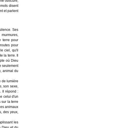
mme obscure,
s mots disent
nt et parlent
 silence. Ses
s murmures,
e terre pour
routes pour
e ciel, qu'il
 la terre. Il
gypte où Dieu
te seulement
u, animal du
u de lumière
e, son sexe,
 Il répond :
e celui d'un
 sur la terre
 des animaux
s, des yeux,
mplissant les
de Dieu et du