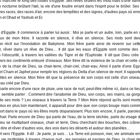
t marcher le long des routes d'Egypte. Ses rêves brûlent les mots mais d'une fla
 nocturne brûlant l'œil, la vie d'une foudre errant dans l'esprit pour le brûler. Se
res races, des races d'air, encore des tempêtes et des signes, d'autres pays où erre
et Ohad et Yashub et Er.
 d'Egypte. Il commence à parler lui aussi : Moi je parle et un autre, loin, parle en
ux de mon frère. Il raconte en silence, il rêve en silence. Ses mots sont de
 récit sur l'inondation de Babylone. Mon frère parle ainsi de revenir sur cett
er, rêver dans un rêve de Dieu… Il dit que les eaux d'Egypte sont comme des 
l'obscurité, à travers les vallées du Tigre et de l'Euphrate. Il dit que Dieu crée l
rs les continents entouré d'oiseaux. Mon frère dit la violence de la chair et celle de
e de la chair de Dieu, sa chair-terre, chair-ciel, chair-eau. Ainsi il parle d'une E
t Cham et Japhet pour remplir les régions du Delta d'un silence de mort. Il rappor
ites en silence. Mon frère dit que la présence de son corps est celle d'un oisea
eau créé par Dieu.
arle encore d'une race de pluie, une race de nuit, peut-être même ici, dans ce lie
semble parler : Comment dire l'anatomie de Dieu, son corps, ses mains, sa gorg
 de ses mots ? Les oiseaux à travers la Terre ? Mon frère répond qu'ils sont morts.
us en plus loin maintenant, il apparaît pour dire que son corps bouge mais comm
rt dans le pays où les êtres morts disparaissent. Plus loin encore, il parle, paroles
hair. Parle encore de Dieu qui parle de l'eau, de la terre séchée, parle du visage
ieu se multipliant oiseaux, chair et terre, Dieu cherchant des bouches, des crâne
 dire et rêver d'autres voix, des voix dans les déserts et autour des planètes…
t vers l'Egypte. Il dit : Je parle, je suis… La Terre est poisson, mer, vie animale e
el, vie multipliée à travers chaque nuit - les pensées et paroles de Dieu, la chair 