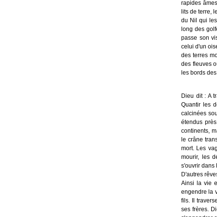
rapides âmes
lits de terre
du Nil qui le
long des golf
passe son vis
celui d'un ois
des terres mo
des fleuves o
les bords des 
Dieu dit : A 
Quantir les d
calcinées sou
étendus près 
continents, m
le crâne trans
mort. Les vag
mourir, les 
s'ouvrir dan
D'autres rêv
Ainsi la vie
engendre la v
fils. Il trav
ses frères. D