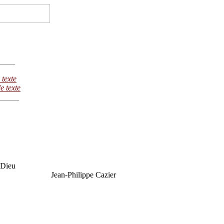
____
 texte
le texte
_____
 Dieu
-Philippe Cazier