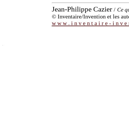
Jean-Philippe Cazier
/
Ce qu
© Inventaire/Invention et les aut
w w w . i n v e n t a i r e - i n v e 