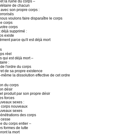
 et la ruine du corps –
létaire
de chacun
ir avec son propre corps :
errorisés
ous voulons faire disparaître le corps
le corps
votre corps
t déjà supprimé :
rps existe
sément parce qu'il est déjà mort
ps
ps réel
ps qui est déjà mort –
taire
:
 de l'ordre du corps
cret de sa propre existence
lui-même la dissolution effective de cet ordre
on du corps
on désir
el produit par son propre désir
es forces
uveaux sexes :
s corps nouveaux
uveaux sexes
pénétrations des corps
s cesse
ne du corps entier –
s formes de lutte
ront la mort