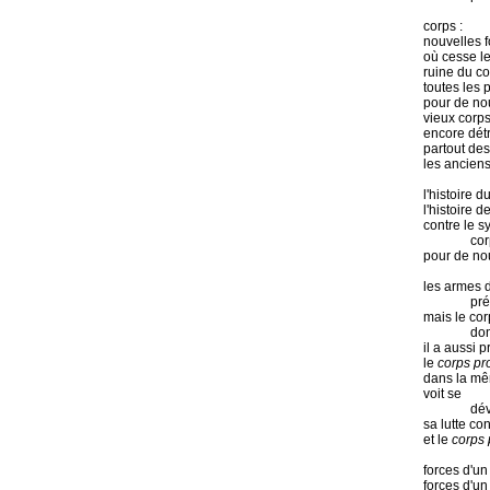
corps :
nouvelles f
où cesse le
ruine du c
toutes les 
pour de no
vieux corps
encore détr
partout de
les ancien
l'histoire d
l'histoire 
contre le s
cor
pour de n
les armes d
pré
mais le cor
don
il a aussi 
le
corps pro
dans la mê
voit se
dév
sa lutte c
et le
corps 
forces d'u
forces d'un