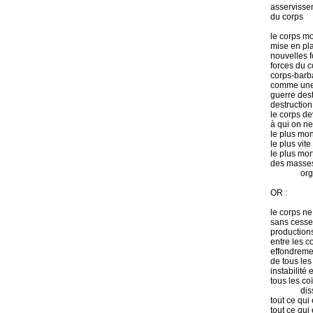
asservisse
du corps
le corps m
mise en pl
nouvelles 
forces du c
corps-barb
comme une
guerre dest
destruction
le corps d
à qui on n
le plus mo
le plus vite
le plus mor
des masses
or
OR :
le corps ne
sans cesse
production
entre les co
effondreme
de tous les
instabilit
tous les co
dis
tout ce qui 
tout ce qui