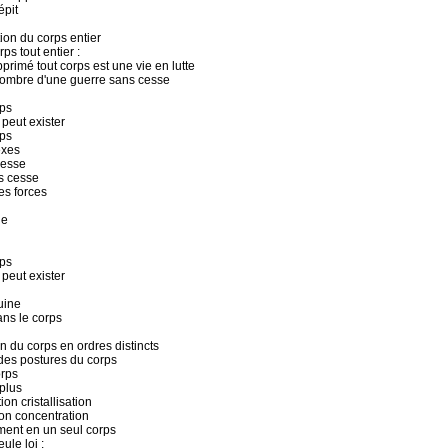
épit
ion du corps entier
ps tout entier :
primé tout corps est une vie en lutte
sombre d'une guerre sans cesse
rps
 peut exister
rps
exes
cesse
s cesse
es forces
ne
rps
 peut exister
ruine
ans le corps
n du corps en ordres distincts
 des postures du corps
orps
plus
on cristallisation
ion concentration
ent en un seul corps
ule loi :