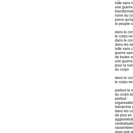
lutte sans r
une guerre
transformat
ruine du cor
parce qu'op
le peuple 
dans le co
le corps ne
dans le co
dans les s
lutte sans 
guerre san
de toutes s
une guerre
pour la rui
du corps
dans le co
le corps ne
partout la 
du corps d
partout :
organisatio
hiérarchie
dans les c
de plus en 
agglomérati
centralisat
rassemblem
sous une se