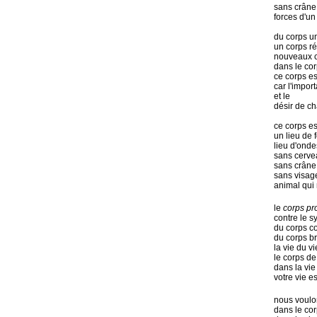
sans crâne
forces d'u
du corps u
un corps ré
nouveaux 
dans le cor
ce corps es
car l'import
et le
désir de c
ce corps es
un lieu de 
lieu d'ond
sans cerve
sans crâne
sans visag
animal qui
le
corps pro
contre le 
du corps c
du corps br
la vie du v
le corps de
dans la vi
votre vie e
nous voulon
dans le cor