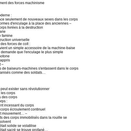
ment des forces machinisme
oderne :
ace seulement de nouveaux sexes dans les corps
formes d'enculage à la place des anciennes –
orps livrées à la destruction
arie
 famine
ruction universelle
 des forces de coït :
evient un simple accessoire de la machine-baise
e demande que l'enculage le plus simple
notone
 appris
t –
 de baiseurs-machines s'entassent dans le corps
ganisés comme des soldats…
 peut exister sans révolutionner
 les corps
s des corps
rps :
nt incessant du corps
 corps écroulement continuel
é et mouvement… –
ïts des corps immobilisés dans la rouille se
solvent
était solide se volatilise
 était sacré se trouve profané…