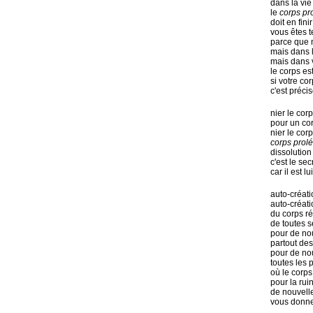
dans la vie
le
corps pro
doit en fin
vous êtes t
parce que n
mais dans 
mais dans 
le corps es
si votre co
c'est préci
nier le cor
pour un cor
nier le cor
corps prolé
dissolution
c'est le se
car il est 
auto-créati
auto-créati
du corps ré
de toutes s
pour de no
partout de
pour de no
toutes les 
où le corp
pour la rui
de nouvelle
vous donne