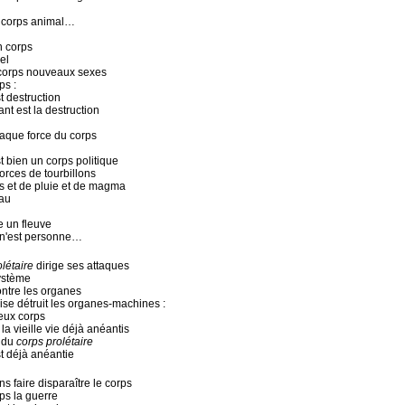
n corps animal…
n corps
el
corps nouveaux sexes
ps :
t destruction
ant est la destruction
haque force du corps
t bien un corps politique
forces de tourbillons
es et de pluie et de magma
au
e un fleuve
 n'est personne…
létaire
dirige ses attaques
système
ontre les organes
ise détruit les organes-machines :
ieux corps
 la vieille vie déjà anéantis
e du
corps prolétaire
st déjà anéantie
s faire disparaître le corps
ps la guerre