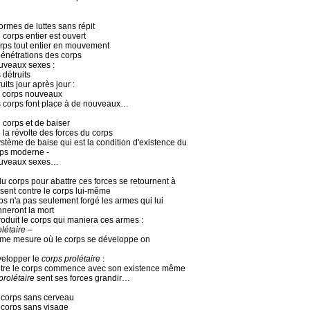
ormes de luttes sans répit
 corps entier est ouvert
orps tout entier en mouvement
pénétrations des corps
uveaux sexes :
 détruits
uits jour après jour :
s corps nouveaux
s corps font place à de nouveaux…
u corps et de baiser
de la révolte des forces du corps
ystème de baise qui est la condition d'existence du
ps moderne -
ouveaux sexes…
u corps pour abattre ces forces se retournent à
sent contre le corps lui-même
ps n'a pas seulement forgé les armes qui lui
neront la mort
produit le corps qui maniera ces armes :
létaire
–
me mesure où le corps se développe on
elopper le
corps prolétaire
:
ontre le corps commence avec son existence même
prolétaire
sent ses forces grandir…
n corps sans cerveau
 corps sans visage