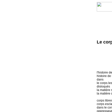
Le corp
l'histoire d
histoire de
dans
le corps le
disloqués
la matière
la matière
corps libre
corps escla
dans le co
oppresseur