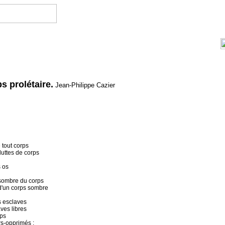
s prolétaire.
Jean-Philippe Cazier
e tout corps
 luttes de corps
s os
 sombre du corps
 d'un corps sombre
s esclaves
ves libres
rps
s-opprimés :