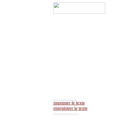
________________
imprimer le texte
enregistrer le texte
_________________