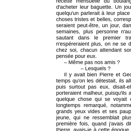
recette mensuelle du boulang
d'acheter leur baguette. Un jour
quelqu'un parlerait à leur plac
choses tristes et belles, corre
seraient peut-être, un jour, d
semaines, plus personne n'au
sautant dans le premier tra
n'espéreraient plus, on ne se d
chez soi, chacun attendant son
pensée pour eux.
– Même pas nos amis ?
– Lesquels ?
Il y avait bien Pierre et G
temps qu'on les détestait, ils al
puis surtout pas eux, disait-
porteraient malheur, puisqu'ils a
quelque chose qui se voyait d
longtemps remarqué, notamme
grands yeux vides et ses paupi
jeune, qui ne ressemblait plus
première fois, quand j'avais di
Pierre, avais-je à cette époque