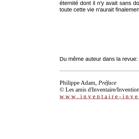
éternité dont il n'y avait sans
toute cette vie n'aurait finalem
Du même auteur dans la revue
Philippe Adam,
Préface
© Les amis d'Inventaire/Invention 
w w w . i n v e n t a i r e - i n v e