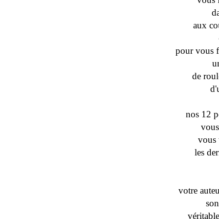
d
aux co
pour vous f
u
de rou
d'
nos 12 p
vous
vous 
les de
votre auteu
son
véritab