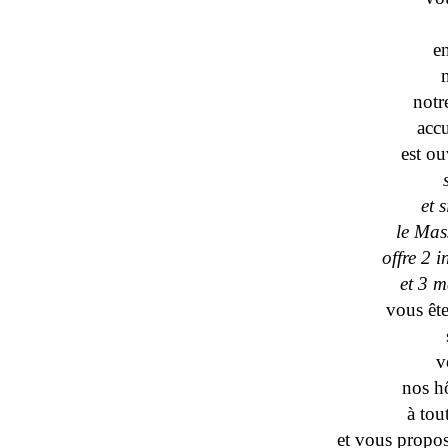
e
notr
accu
est ou
et 
le Mas
offre 2 i
et 3 m
vous ête
v
nos h
à tou
et vous propo