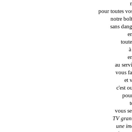
pour toutes vo
notre boî
sans dang
e
tout
à
e
au serv
vous fa
et 
c'est o
pour
t
vous se
TV gran
une im