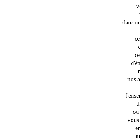
v
dans no
ce
ce
d'ê
nos a
l'ense
d
ou 
vous 
e
u