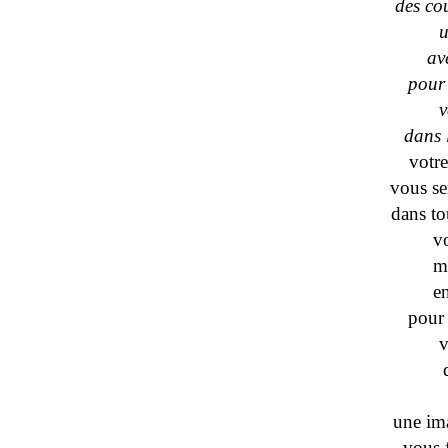
des co
u
ave
pour 
v
dans 
votr
vous se
dans to
v
m
e
pour 
v
une im
vous 