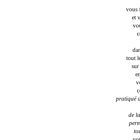
vous 
et 
vo
c
dan
tout l
sur
e
v
c
pratiqué d
de l
perm
to
vo