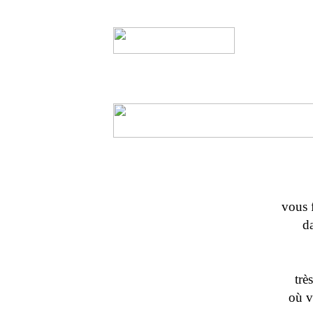
vous 
d
trè
où v