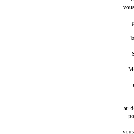
vous
p
l
M
au d
po
vous