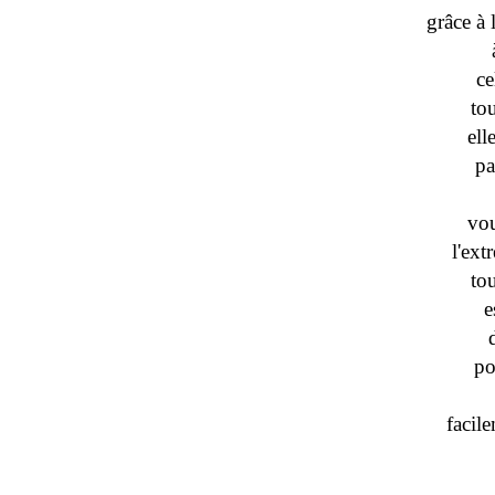
grâce à 
ce
to
ell
pa
vou
l'ext
to
e
po
facil