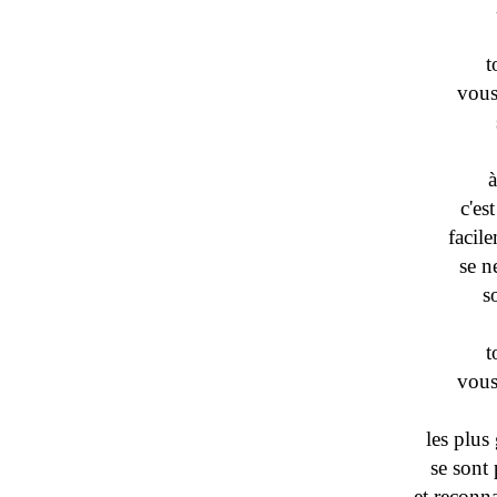
t
vous
à
c'es
facil
se n
s
t
vous
les plus
se sont 
et reconn