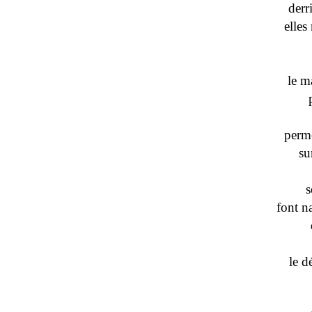
derr
elles
le m
perme
su
s
font n
le d