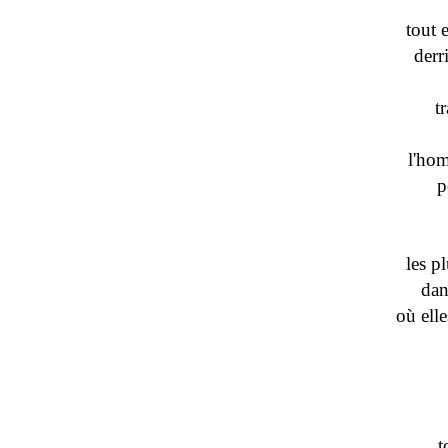
tout 
derr
t
l'ho
p
les p
dan
où elle
t