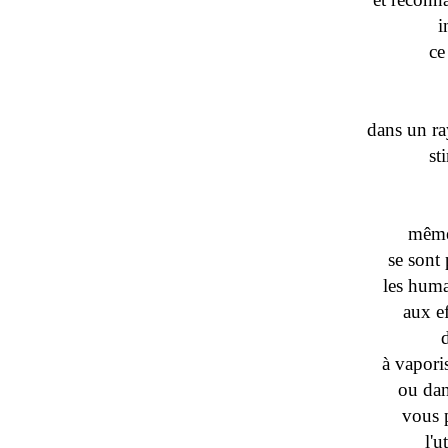
i
ce
dans un ra
st
même
se sont 
les huma
aux e
à vapori
ou dan
vous 
l'u