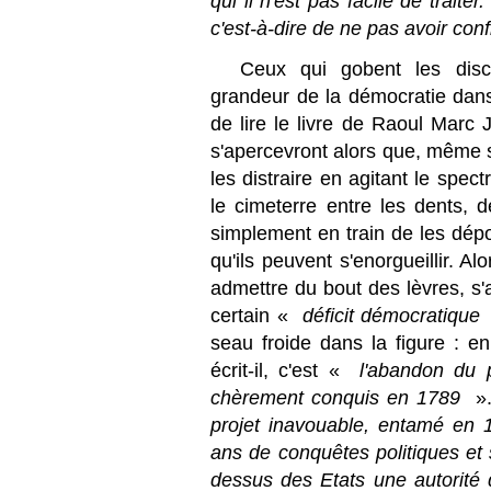
qui il n'est pas facile de traite
c'est-à-dire de ne pas avoir con
Ceux qui gobent les disco
grandeur de la démocratie dans 
de lire le livre de Raoul Marc
s'apercevront alors que, même s
les distraire en agitant le spe
le cimeterre entre les dents,
simplement en train de les dépo
qu'ils peuvent s'enorgueillir. A
admettre du bout des lèvres, s'
certain «
déficit démocratique
seau froide dans la figure : en
écrit-il, c'est «
l'abandon du p
chèrement conquis en 1789
».
projet inavouable, entamé en 
ans de conquêtes politiques et 
dessus des Etats une autorité q