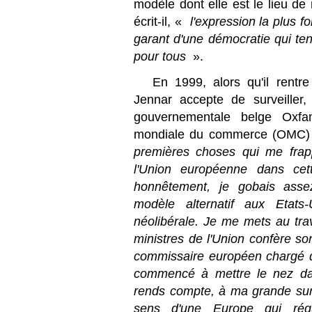
modèle dont elle est le lieu de
écrit-il, «
l'expression la plus f
garant d'une démocratie qui ten
pour tous
».
En 1999, alors qu'il rentr
Jennar accepte de surveiller,
gouvernementale belge Oxfam
mondiale du commerce (OMC) q
premières choses qui me frap
l'Union européenne dans cette
honnêtement, je gobais assez
modèle alternatif aux Etats-
néolibérale. Je me mets au tr
ministres de l'Union confère s
commissaire européen chargé d
commencé à mettre le nez dan
rends compte, à ma grande sur
sens d'une Europe qui régule