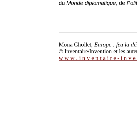
du
Monde diplomatique
, de
Poli
Mona Chollet,
Europe : feu la d
© Inventaire/Invention et les aute
w w w . i n v e n t a i r e - i n v e