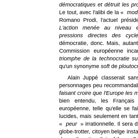
démocratiques et détruit les p
Le tout, avec l'alibi de la «
mod
Romano Prodi, l'actuel prési
L'action menée au niveau e
pressions directes des cycl
démocratie, donc. Mais, autant
Commission européenne in
triomphe de la technocratie s
qu'un synonyme
soft
de
ploutoc
Alain Juppé classerait sa
personnages peu recommanda
faisant croire que l'Europe les
bien entendu, les Français 
européenne, telle qu'elle se f
lucides, mais seulement en tan
«
peur
» irrationnelle. Il sera 
globe-trotter, citoyen belge ins