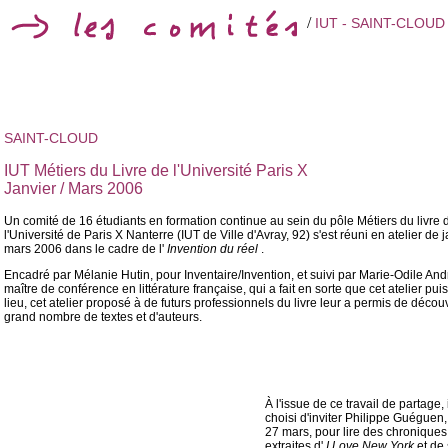
/
IUT - SAINT-CLOUD
SAINT-CLOUD
IUT Métiers du Livre de l'Université Paris X
Janvier / Mars 2006
Un comité de 16 étudiants en formation continue au sein du pôle Métiers du livre 
l'Université de Paris X Nanterre (IUT de Ville d'Avray, 92) s'est réuni en atelier de 
mars 2006 dans le cadre de l'
Invention du réel
.
Encadré par Mélanie Hutin, pour Inventaire/Invention, et suivi par Marie-Odile And
maître de conférence en littérature française, qui a fait en sorte que cet atelier pui
lieu, cet atelier proposé à de futurs professionnels du livre leur a permis de découv
grand nombre de textes et d'auteurs.
À l'issue de ce travail de partage, 
choisi d'inviter Philippe Guéguen,
27 mars, pour lire des chroniques
extraites d'
I Love New York
et de