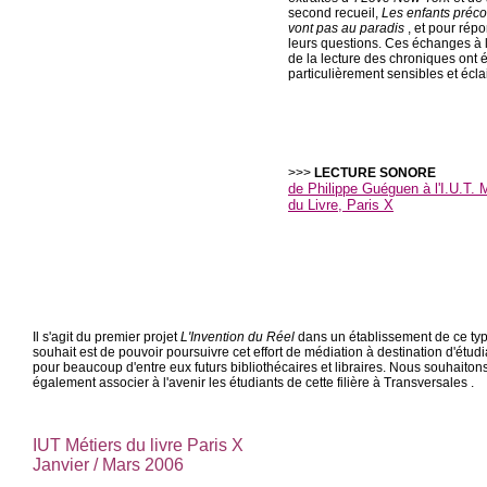
second recueil,
Les enfants préc
vont pas au paradis
, et pour rép
leurs questions. Ces échanges à l
de la lecture des chroniques ont 
particulièrement sensibles et écla
>>>
LECTURE SONORE
de Philippe Guéguen à l'I.U.T. 
du Livre, Paris X
Il s'agit du premier projet
L'Invention du Réel
dans un établissement de ce typ
souhait est de pouvoir poursuivre cet effort de médiation à destination d'étudi
pour beaucoup d'entre eux futurs bibliothécaires et libraires. Nous souhaiton
également associer à l'avenir les étudiants de cette filière à Transversales .
IUT Métiers du livre Paris X
Janvier / Mars 2006