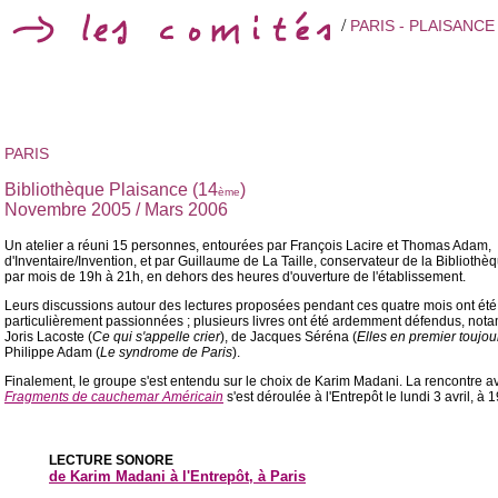
/
PARIS - PLAISANCE
PARIS
Bibliothèque Plaisance (14
)
ème
Novembre 2005 / Mars 2006
Un atelier a réuni 15 personnes, entourées par François Lacire et Thomas Adam,
d'Inventaire/Invention, et par Guillaume de La Taille, conservateur de la Bibliothè
par mois de 19h à 21h, en dehors des heures d'ouverture de l'établissement.
Leurs discussions autour des lectures proposées pendant ces quatre mois ont été
particulièrement passionnées ; plusieurs livres ont été ardemment défendus, no
Joris Lacoste (
Ce qui s'appelle crier
), de Jacques Séréna (
Elles en premier toujou
Philippe Adam (
Le syndrome de Paris
).
Finalement, le groupe s'est entendu sur le choix de Karim Madani. La rencontre av
Fragments de cauchemar Américain
s'est déroulée à l'Entrepôt le lundi 3 avril, à 1
LECTURE SONORE
de Karim Madani à l'Entrepôt, à Paris