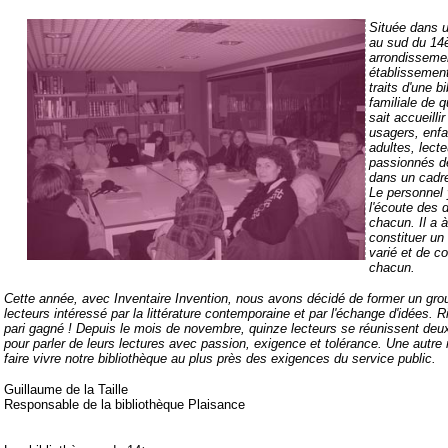
Située dans 
au sud du 1
arrondissemen
établissement
traits d'une b
familiale de q
sait accueilli
usagers, enfa
adultes, lect
passionnés d
dans un cadr
Le personnel 
l'écoute des
chacun. Il a 
constituer un 
varié et de co
chacun.
Cette année, avec Inventaire Invention, nous avons décidé de former un gro
lecteurs intéressé par la littérature contemporaine et par l'échange d'idées. 
pari gagné ! Depuis le mois de novembre, quinze lecteurs se réunissent deux
pour parler de leurs lectures avec passion, exigence et tolérance. Une autre
faire vivre notre bibliothèque au plus près des exigences du service public.
Guillaume de la Taille
Responsable de la bibliothèque Plaisance