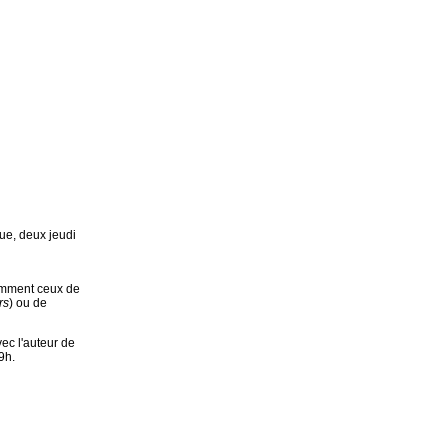
que, deux jeudi
tamment ceux de
rs
) ou de
ec l'auteur de
9h.