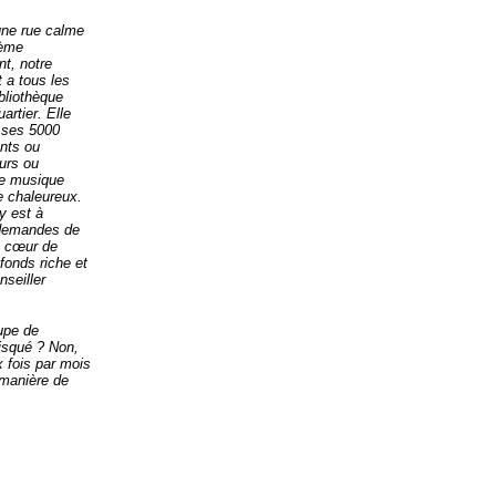
une rue calme
4ème
t, notre
 a tous les
ibliothèque
uartier. Elle
r ses 5000
nts ou
eurs ou
e musique
e chaleureux.
y est à
 demandes de
à cœur de
fonds riche et
nseiller
upe de
Risqué ? Non,
 fois par mois
 manière de