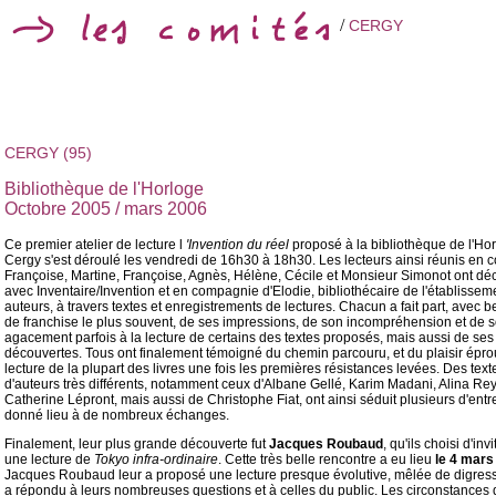
/
CERGY
CERGY (95)
Bibliothèque de l'Horloge
Octobre 2005 / mars 2006
Ce premier atelier de lecture l
'Invention du réel
proposé à la bibliothèque de l'Ho
Cergy s'est déroulé les vendredi de 16h30 à 18h30. Les lecteurs ainsi réunis en c
Françoise, Martine, Françoise, Agnès, Hélène, Cécile et Monsieur Simonot ont dé
avec Inventaire/Invention et en compagnie d'Elodie, bibliothécaire de l'établissem
auteurs, à travers textes et enregistrements de lectures. Chacun a fait part, avec
de franchise le plus souvent, de ses impressions, de son incompréhension et de 
agacement parfois à la lecture de certains des textes proposés, mais aussi de ses
découvertes. Tous ont finalement témoigné du chemin parcouru, et du plaisir épro
lecture de la plupart des livres une fois les premières résistances levées. Des text
d'auteurs très différents, notamment ceux d'Albane Gellé, Karim Madani, Alina Re
Catherine Lépront, mais aussi de Christophe Fiat, ont ainsi séduit plusieurs d'entr
donné lieu à de nombreux échanges.
Finalement, leur plus grande découverte fut
Jacques Roubaud
, qu'ils choisi d'inv
une lecture de
Tokyo infra-ordinaire
. Cette très belle rencontre a eu lieu
le 4 mars
Jacques Roubaud leur a proposé une lecture presque évolutive, mêlée de digress
a répondu à leurs nombreuses questions et à celles du public. Les circonstances 