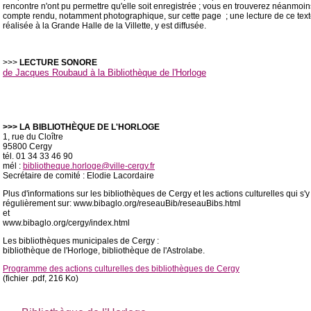
rencontre n'ont pu permettre qu'elle soit enregistrée ; vous en trouverez néanmoi
compte rendu, notamment photographique, sur cette page ; une lecture de ce text
réalisée à la Grande Halle de la Villette, y est diffusée.
>>>
LECTURE SONORE
de Jacques Roubaud à la Bibliothèque de l'Horloge
>>>
LA BIBLIOTHÈQUE DE L'HORLOGE
1, rue du Cloître
95800 Cergy
tél. 01 34 33 46 90
mél :
bibliotheque.horloge@ville-cergy.fr
Secrétaire de comité : Elodie Lacordaire
Plus d'informations sur les bibliothèques de Cergy et les actions culturelles qui s'y
régulièrement sur: www.bibaglo.org/reseauBib/reseauBibs.html
et
www.bibaglo.org/cergy/index.html
Les bibliothèques municipales de Cergy :
bibliothèque de l'Horloge, bibliothèque de l'Astrolabe.
Programme des actions culturelles des bibliothèques de Cergy
(fichier .pdf, 216 Ko)