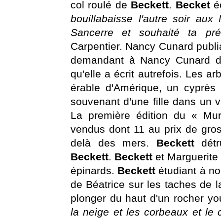
col roulé de
Beckett
.
Becket
é
bouillabaisse l'autre soir au
Sancerre et souhaité ta pr
Carpentier. Nancy Cunard publ
demandant à Nancy Cunard de
qu'elle a écrit autrefois. Les a
érable d'Amérique, un cyprès
souvenant d'une fille dans un 
La première édition du « M
vendus dont 11 au prix de gros
delà des mers.
Beckett
dét
Beckett
.
Beckett
et Marguerite
épinards.
Beckett
étudiant à no
de Béatrice sur les taches de l
plonger du haut d'un rocher y
la neige et les corbeaux et le