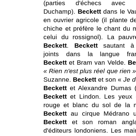
(parties d'échecs avec 
Duchamp).
Beckett
dans le Va
en ouvrier agricole (il plante d
chiche et préfère le chant du 
celui du rossignol). La pauv
Beckett
.
Beckett
sautant à
joints dans la langue fran
Beckett
et Bram van Velde.
Be
« Rien n'est plus réel que rien 
Suzanne.
Beckett
et son «
Je d
Beckett
et Alexandre Dumas (p
Beckett
et Lindon. Les yeux
rouge et blanc du sol de la
Beckett
au cirque Médrano u
Beckett
et son roman angla
d'éditeurs londoniens. Les ma