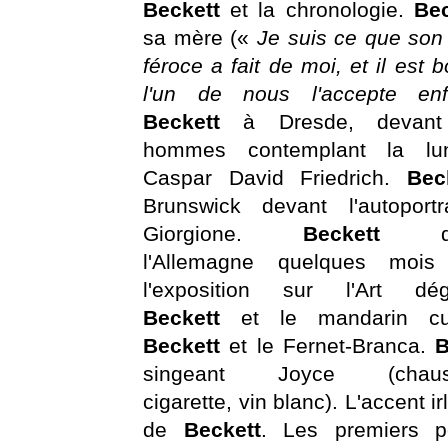
Beckett
et la chronologie.
Be
sa mère («
Je suis ce que so
féroce a fait de moi, et il est 
l'un de nous l'accepte enf
Beckett
à Dresde, devan
hommes contemplant la l
Caspar David Friedrich.
Bec
Brunswick devant l'autoportr
Giorgione.
Beckett
l'Allemagne quelques mois
l'exposition sur l'Art dég
Beckett
et le mandarin cu
Beckett
et le Fernet-Branca.
B
singeant Joyce (chauss
cigarette, vin blanc). L'accent i
de
Beckett
. Les premiers 