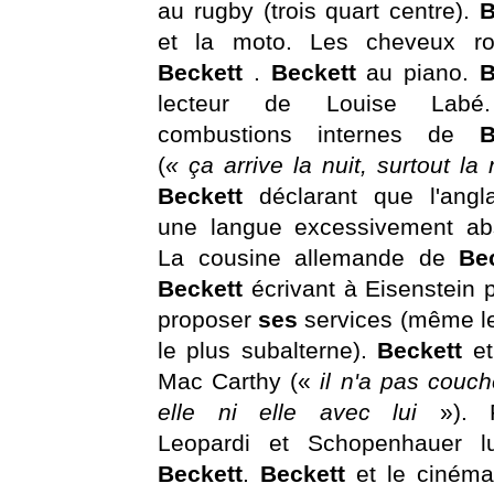
au rugby (trois quart centre).
B
et la moto. Les cheveux r
Beckett
.
Beckett
au piano.
B
lecteur de Louise Labé
combustions internes de
B
(
« ça arrive la nuit, surtout la 
Beckett
déclarant que l'angl
une langue excessivement abs
La cousine allemande de
Be
Beckett
écrivant à Eisenstein p
proposer
ses
services (même l
le plus subalterne).
Beckett
e
Mac Carthy («
il n'a pas couc
elle ni elle avec lui
»). P
Leopardi et Schopenhauer l
Beckett
.
Beckett
et le ciném