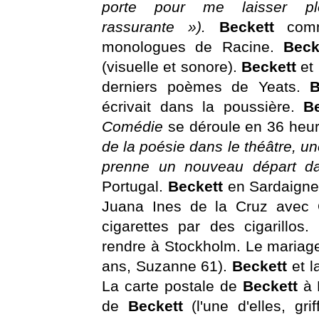
porte pour me laisser plo
rassurante »).
Beckett
com
monologues de Racine.
Bec
(visuelle et sonore).
Beckett
et
derniers poèmes de Yeats.
écrivait dans la poussière.
B
Comédie
se déroule en 36 heu
de la poésie dans le théâtre, u
prenne un nouveau départ d
Portugal.
Beckett
en Sardaign
Juana Ines de la Cruz avec
cigarettes par des cigarillos.
rendre à Stockholm. Le mariag
ans, Suzanne 61).
Beckett
et l
La carte postale de
Beckett
à 
de
Beckett
(l'une d'elles, g