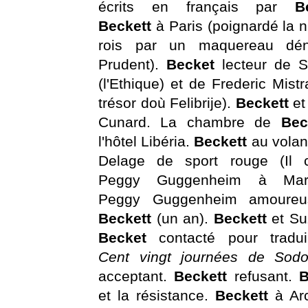
écrits en français par
B
Beckett
à Paris (poignardé la n
rois par un maquereau d
Prudent).
Becket
lecteur de 
(l'Ethique) et de Frederic Mistr
trésor doù Felibrije).
Beckett
et
Cunard. La chambre de
Bec
l'hôtel Libéria.
Beckett
au volan
Delage de sport rouge (Il c
Peggy Guggenheim à Marse
Peggy Guggenheim amoure
Beckett
(un an).
Beckett
et S
Becket
contacté pour tradui
Cent vingt journées de So
acceptant.
Beckett
refusant.
B
et la résistance.
Beckett
à Ar