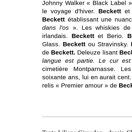
Johnny Walker « Black Label 
le voyage d'hiver.
Beckett
e
Beckett
établissant une nua
dans l'os
». Les whiskies d
irlandais.
Beckett
et Berio.
B
Glass.
Beckett
ou Stravinsky.
de
Beckett.
Deleuze lisant
Beck
langue est partie. Le cur est
cimetière Montparnasse. Le
soixante ans, lui en aurait cen
relis « Premier amour » de
Beck