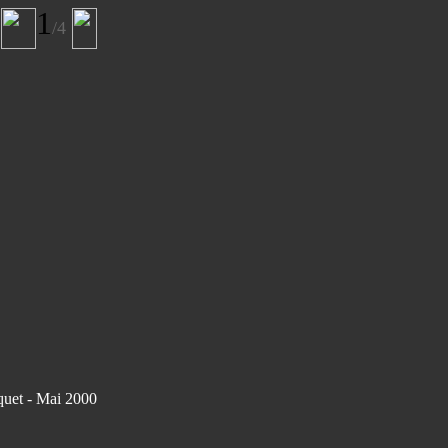
1
/4
quet - Mai 2000