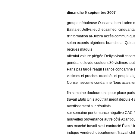
dimanche 9 septembre 2007
groupe nébuleuse Oussama ben Laden nouv
Batna et Dellys jeudi et samedi cinquanta
d'information al-Jezira accès communiqué 
selon experts algériens branche al-Qaid
recrues maquis
attentat voiture piégée Dellys visait ca
général et levée couleurs 30 victimes tout
Paris pas tardé réagir France condamné a
victimes et proches autorités et peuple al
Conseil sécurité condamné "tous actes ter
fin semaine douloureuse pour place paris
travail Etats Unis août fait inédit depuis 
avertissement sur résultats
sur semaine performance négative CAC 
nouvelles provenance autre côté Atlantiq
ans marché travail s'est contracté États-U
indiqué vendredi département Travail chi