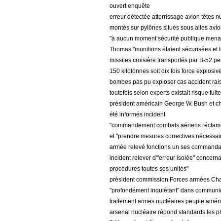
ouvert enquête
erreur détectée atterrissage avion têtes n
montés sur pylônes situés sous ailes avio
"à aucun moment sécurité publique menac
Thomas "munitions étaient sécurisées et t
missiles croisière transportés par B-52 pe
150 kilotonnes soit dix fois force explos
bombes pas pu exploser cas accident rai
toutefois selon experts existait risque fuit
président américain George W. Bush et ch
été informés incident
"commandement combats aériens réclamé 
et "prendre mesures correctives nécessa
armée relevé fonctions un ses commanda
incident relever d'"erreur isolée" concern
procédures toutes ses unités"
président commission Forces armées Cham
"profondément inquiétant" dans communiqu
traitement armes nucléaires peuple américa
arsenal nucléaire répond standards les pl