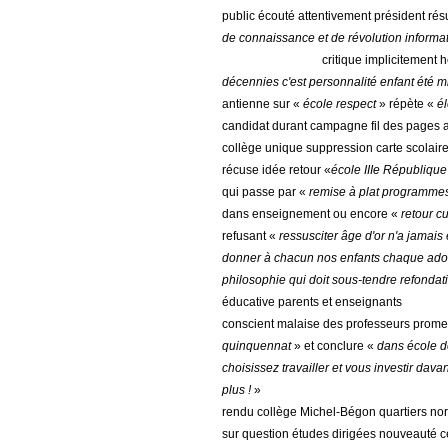
public écouté attentivement président ré
de connaissance et de révolution informa
critique implicitement 
décennies c'est personnalité enfant été m
antienne sur «
école respect
» répète «
él
candidat durant campagne fil des pages au
collège unique suppression carte scolaire
récuse idée retour «
école IIIe Républiqu
qui passe par «
remise à plat programmes
dans enseignement ou encore «
retour c
refusant «
ressusciter âge d'or n'a jamais
donner à chacun nos enfants chaque ado
philosophie qui doit sous-tendre refondati
éducative parents et enseignants
conscient malaise des professeurs promet 
quinquennat
» et conclure «
dans école d
choisissez travailler et vous investir dav
plus !
»
rendu collège Michel-Bégon quartiers no
sur question études dirigées nouveauté c