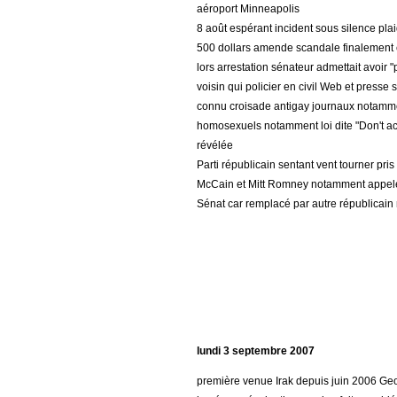
aéroport Minneapolis
8 août espérant incident sous silence pla
500 dollars amende scandale finalement é
lors arrestation sénateur admettait avoir 
voisin qui policier en civil Web et presse
connu croisade antigay journaux notammen
homosexuels notamment loi dite "Don't act
révélée
Parti républicain sentant vent tourner pr
McCain et Mitt Romney notamment appelé à
Sénat car remplacé par autre républicai
lundi 3 septembre 2007
première venue Irak depuis juin 2006 Geo