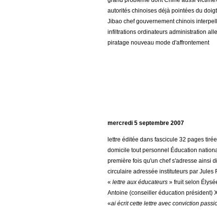
grand problème dont Chine aussi victime
autorités chinoises déjà pointées du doigt
Jibao chef gouvernement chinois interpel
infiltrations ordinateurs administration al
piratage nouveau mode d'affrontement
mercredi 5 septembre 2007
lettre éditée dans fascicule 32 pages ti
domicile tout personnel Éducation nation
première fois qu'un chef s'adresse ainsi 
circulaire adressée instituteurs par Jules
«
lettre aux éducateurs
» fruit selon Élys
Antoine (conseiller éducation président)
«
ai écrit cette lettre avec conviction pas