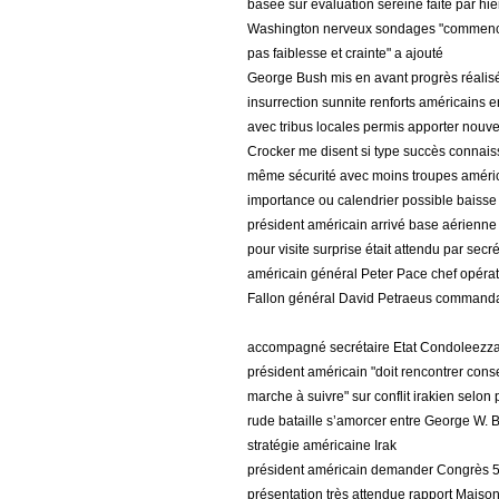
basée sur évaluation sereine faite par hiér
Washington nerveux sondages "commenceron
pas faiblesse et crainte" a ajouté
George Bush mis en avant progrès réalisé
insurrection sunnite renforts américains 
avec tribus locales permis apporter nouv
Crocker me disent si type succès connais
même sécurité avec moins troupes améri
importance ou calendrier possible baisse e
président américain arrivé base aérienn
pour visite surprise était attendu par sec
américain général Peter Pace chef opérat
Fallon général David Petraeus commandan
accompagné secrétaire Etat Condoleezza 
président américain "doit rencontrer consei
marche à suivre" sur conflit irakien selo
rude bataille s’amorcer entre George W. 
stratégie américaine Irak
président américain demander Congrès 50 
présentation très attendue rapport Maiso