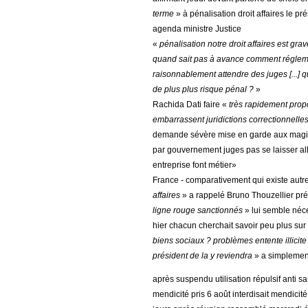
terme
» à pénalisation droit affaires le p
agenda ministre Justice
«
pénalisation notre droit affaires est gr
quand sait pas à avance comment régleme
raisonnablement attendre des juges [...] q
de plus plus risque pénal ?
»
Rachida Dati faire «
très rapidement prop
embarrassent juridictions correctionnelle
demande sévère mise en garde aux magis
par gouvernement juges pas se laisser alle
entreprise font métier»
France - comparativement qui existe autre
affaires
» a rappelé Bruno Thouzellier pr
ligne rouge sanctionnés
» lui semble néc
hier chacun cherchait savoir peu plus sur
biens sociaux ? problèmes entente illicite
président de la y reviendra
» a simplement
après suspendu utilisation répulsif anti 
mendicité pris 6 août interdisait mendicit