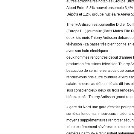
autres actionnaires notables Groupe Brux
Albert Frère 5,3% nouvel ensemble 3,4% 
Dépôts et 1,2% groupe nucléaire Areva 5
Thierry Ardisson est conseiller Didier Qui
(Europe1…) journaux (Paris Match Elle P
deux fois mois Thierry Ardisson débarque 
télévision «ça passe très bien" confie Thie
avec son train électrique»
deux hommes rencontrés début d’année Did
production émissions télévision Thierry 
beaucoup de sens ne serait-ce que parce 
rendez-vous pris autre tournure et Ardisso
salaire «secret au début m’étais dit très 
suis consciencieux deux ou trois rendez
bière» confie Thierry Ardisson grand ret
« gare du Nord une gare c'est fait pour pr
sur tête» lendemain nouveaux incidents s
moyens supplémentaires renforcer sécuri
«être extrêmement sévères» et «mettre m
caméras partout» a dit insistant notammen