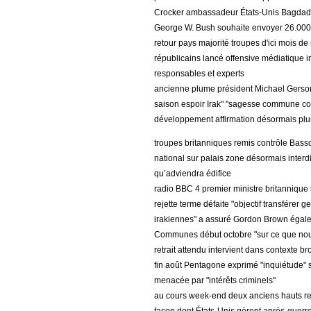
Crocker ambassadeur États-Unis Bagdad s
George W. Bush souhaite envoyer 26.000
retour pays majorité troupes d'ici mois d
républicains lancé offensive médiatique in
responsables et experts
ancienne plume président Michael Gerso
saison espoir Irak" "sagesse commune cons
développement affirmation désormais plus 
troupes britanniques remis contrôle Bas
national sur palais zone désormais interdi
qu’adviendra édifice
radio BBC 4 premier ministre britannique 
rejette terme défaite "objectif transférer 
irakiennes" a assuré Gordon Brown égale
Communes début octobre "sur ce que nous
retrait attendu intervient dans contexte 
fin août Pentagone exprimé "inquiétude" 
menacée par "intérêts criminels"
au cours week-end deux anciens hauts res