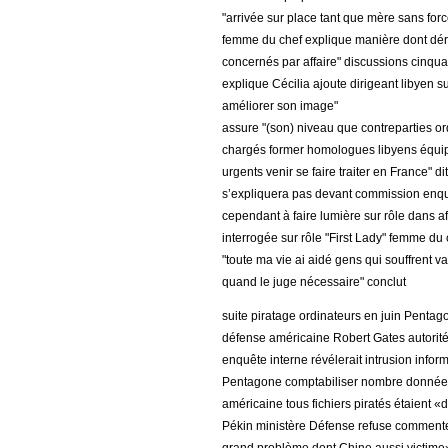
"arrivée sur place tant que mère sans forc
femme du chef explique manière dont dérou
concernés par affaire" discussions cinquan
explique Cécilia ajoute dirigeant libyen s
améliorer son image"
assure "(son) niveau que contreparties or
chargés former homologues libyens équipe
urgents venir se faire traiter en France" dit
s’expliquera pas devant commission enquê
cependant à faire lumière sur rôle dans af
interrogée sur rôle "First Lady" femme du c
"toute ma vie ai aidé gens qui souffrent 
quand le juge nécessaire" conclut
suite piratage ordinateurs en juin Pentag
défense américaine Robert Gates autorité
enquête interne révélerait intrusion infor
Pentagone comptabiliser nombre données s
américaine tous fichiers piratés étaient «
Pékin ministère Défense refuse commente