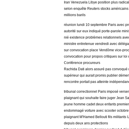
Iran Venezuela Libye position plus radica
selon enquête Reuters stocks américains 
millions barils
réunion lundi 10 septembre Paris avec p
autorité sur eux indiqué porte-parole minis
nié existence problèmes relationnels avec
ministre entretenue vendredi avec déléga
sur convocation place Vendôme vice-proc
convocation pour propos critiques sur loi 
Conférence procureurs
Rachida Dati alors assuré pas convoqué 
supérieur qui aurait promis publier démen
rencontre portait pas atteinte indépendan
tribunal correctionnel Paris imposé vers
plaignant qui souhaite faire juger Jean Sa
jeune homme cadet deux enfants premier m
endommagé voiture avec scooter octobre
plaignant M'Hamed Bellouti fils militants
depuis deux ans protections