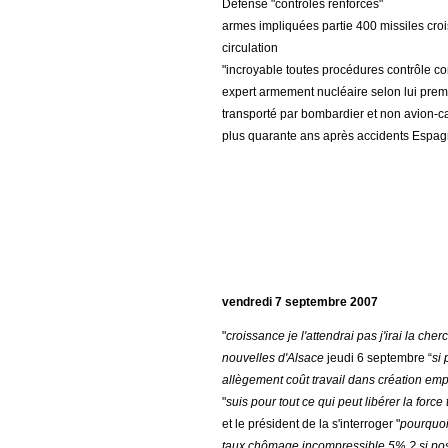
Défense "contrôles renforcés"
armes impliquées partie 400 missiles croi
circulation
"incroyable toutes procédures contrôle 
expert armement nucléaire selon lui prem
transporté par bombardier et non avion-c
plus quarante ans après accidents Espa
vendredi 7 septembre 2007
"
croissance je l'attendrai pas j'irai la cher
nouvelles d'Alsace
jeudi 6 septembre “
si 
allègement coût travail dans création emp
"
suis pour tout ce qui peut libérer la force 
et le président de la s'interroger "
pourquoi
taux chômage incompressible 5% ? si pos