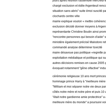
jours après réunion rassemblé mercredi 
chargé exclusion et édile Argenteuil renco
situation sans-abris" suite émoi suscité p
clochards centre ville
mairie explique vouloir « mettre cohéren
exclusion décidé donner moyens à Argent
représentante Christine Boutin ainsi promis
"rencontre personnes qui besoin d'aide" se
ministère également précisé Malodore retir
commandé analyse déterminer toxicité
maire désavoue pas politique «regrette pas
exploitation médiatique et politique qui su
autres décisions remises en cause 2005 p
évoquait notamment "gêne olfactive" indu
cérémonie religieuse 10 ans mort prince
hommage prince Harry à "meilleure mère
"William et moi séparer notre vie deux p
côtés notre mère et notre père et puis 1
"était notre gardienne amie protectrice" 
meilleure mère du monde" a poursuivi voix 