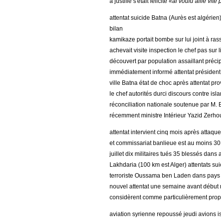
a justifié s'était félicité «
ai voulu aille vit
attentat suicide Batna (Aurès est algérien
bilan
kamikaze portait bombe sur lui joint à ra
achevait visite inspection le chef pas sur
découvert par population assaillant précip
immédiatement informé attentat président a
ville Batna état de choc après attentat p
le chef autorités durci discours contre is
réconciliation nationale soutenue par M. 
récemment ministre Intérieur Yazid Zerho
attentat intervient cinq mois après attaq
et commissariat banlieue est au moins 30
juillet dix militaires tués 35 blessés dan
Lakhdaria (100 km est Alger) attentats s
terroriste Oussama ben Laden dans pays 
nouvel attentat une semaine avant début
considèrent comme particulièrement propi
aviation syrienne repoussé jeudi avions 