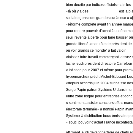
bien décrite par indices officiels mais les
«là où y a des
est la pl
scolaire gens sont grandes surfaces» a a
«réforme complète avant fin année marges 
pour rendre pouvoir d’achat faut désorma
seuil revente à perte pour faire baisser pr
grande liberté «mon rôle de président de 
ou voir grands ce monde" a fait valoir
«laissez faire travail commerçant laissez 
lâché jeudi président directoire Carrefou
« inflation pour 2007 et même pour premi
hypermarché» prédit Michel-Edouard Lecl
«depuis accords juin 2004 sur baisse des pr
Serge Papin patron Système U dans inte
entre zone risque pour entreprise et don
« sentiment assister concours effets ma
électorale terminée» a ironisé Papin avant
Système U distribution bouc émissaire po
« souci pouvoir d'achat France incontest
affirmant jeudi devant parterre de chefs e