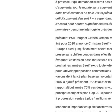
à professeur qui demandait si serait pas
d'augmenter tout le monde sans augmenter
dans privé comment on paie ? suis préside
déficit comment s'en sort ?
» a cependant 
d'accord pour heures supplémentaires ré
normales
» personne interrogé le préside
président PSA Peugeot Citroën «emploi va 
fixé pour 2010 annoncé Christian Streiff «
Europe Ouest jusqu'à vraiment atteint mei
presse sans chiffrer coupes dans effectif
évoquant «extension base industrielle e
prochaines années Streiff exclu toute «d
pour «développer position commerciale» fal
«avons déjà lancé plan basé sur volontari
2007 a ajouté président PSA total d'ici fi
rapport début année 70% ces départs «col
principaux objectifs plan Cap 2010 pour b
à progression ventes à plus 4 millions vé
lendemain important coup filet antiterrori