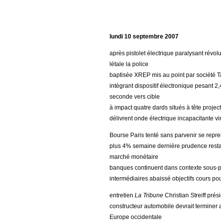
lundi 10 septembre 2007
après pistolet électrique paralysant révo
létale la police
baptisée XREP mis au point par société Tase
intégrant dispositif électronique pesant 2
seconde vers cible
à impact quatre dards situés à tête projec
délivrent onde électrique incapacitante v
Bourse Paris tenté sans parvenir se repr
plus 4% semaine dernière prudence restant 
marché monétaire
banques continuent dans contexte sous-pe
intermédiaires abaissé objectifs cours po
entretien
La Tribune
Christian Streiff pré
constructeur automobile devrait terminer
Europe occidentale