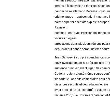
hommes soupçonnés avoir planifié attentat
terroriste à motivation islamiste» selon pa
pour ministre allemand Défense Josef Jun
origine turque - représentaient «menace 
point perpétrer attentats explosif aéroport
Ramstein
hommes liens avec Pakistan ont mené exp
voitures piégées
arrestations dans plusieurs régions pays
depuis début année seront déférés courant
Jean Sarkozy fils du président français 
2005 avec automobiliste délit de fuite a-t
audience prévue devant juge 10e chambre t
Code la route a ajouté même source confi
fils cadet 20 ans cité comparaître pour dél
distances sécurité et dégradation légère
avoir percuté en scooter arrière voiture pa
réclame 260,13 euros frais réparation et