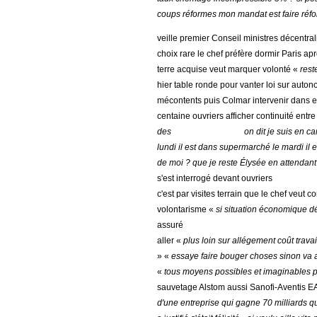
coups réformes mon mandat est faire réf
veille premier Conseil ministres décentral
choix rare le chef préfère dormir Paris a
terre acquise veut marquer volonté «
rest
hier table ronde pour vanter loi sur auto
mécontents puis Colmar intervenir dans e
centaine ouvriers afficher continuité entr
des
on dit je suis en 
lundi il est dans supermarché le mardi il 
de moi ? que je reste Élysée en attendan
s'est interrogé devant ouvriers
c'est par visites terrain que le chef veut
volontarisme «
si situation économique d
assuré
aller «
plus loin sur allégement coût travai
» «
essaye faire bouger choses sinon va
«
tous moyens possibles et imaginables p
sauvetage Alstom aussi Sanofi-Aventis E
d'une entreprise qui gagne 70 milliards q