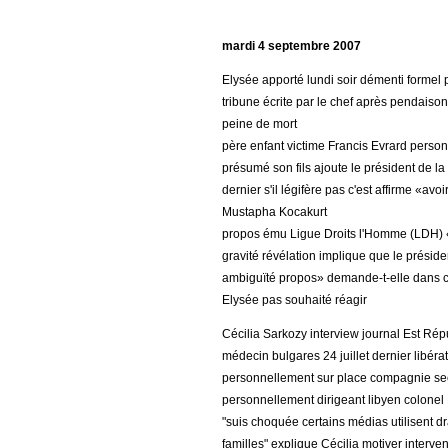
mardi 4 septembre 2007
Elysée apporté lundi soir démenti formel
tribune écrite par le chef après pendai
peine de mort
père enfant victime Francis Evrard perso
présumé son fils ajoute le président de l
dernier s'il légifère pas c'est affirme «avo
Mustapha Kocakurt
propos ému Ligue Droits l'Homme (LDH) «
gravité révélation implique que le présid
ambiguïté propos» demande-t-elle dans
Elysée pas souhaité réagir
Cécilia Sarkozy interview journal Est Répu
médecin bulgares 24 juillet dernier libér
personnellement sur place compagnie sec
personnellement dirigeant libyen colonel
"suis choquée certains médias utilisent 
familles" explique Cécilia motiver interve