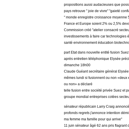
propositions aussi audacieuses que possi
pays retrouve " joie de vivre" "gaieté conf
" monde enregistre croissance moyenne 
France et Europe soient 2% ou 2,5% devo
Commission créé "atelier consacré secteur
investissements à faire car technologies
santé environnement éducation biotechn
part Etat dans nouvelle entité fusion Su
après entretien téléphonique Elysée préc
dimanche 18h00
Claude Guéant secrétaire général Elysée
mêmes lundi si fusionnent ou non «deux e
ou non» a déclaré
telle fusion entre société privée Suez et
groupe mondial entreprises cotées secteur 
sénateur républicain Larry Craig annoncé
profonds regrets j'annonce intention dé
ma femme ma famille pour qui arrive"
11 juin sénateur âgé 62 ans pris flagrant