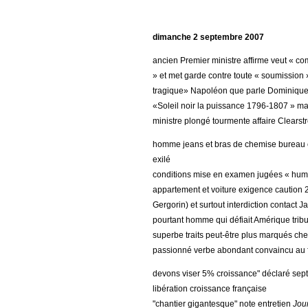
dimanche 2 septembre 2007
ancien Premier ministre affirme veut « co
» et met garde contre toute « soumission 
tragique» Napoléon que parle Dominique
«Soleil noir la puissance 1796-1807 » ma
ministre plongé tourmente affaire Clearst
homme jeans et bras de chemise bureau c
exilé
conditions mise en examen jugées « humil
appartement et voiture exigence caution
Gergorin) et surtout interdiction contact 
pourtant homme qui défiait Amérique trib
superbe traits peut-être plus marqués che
passionné verbe abondant convaincu au fo
devons viser 5% croissance" déclaré sep
libération croissance française
"chantier gigantesque" note entretien
Jou