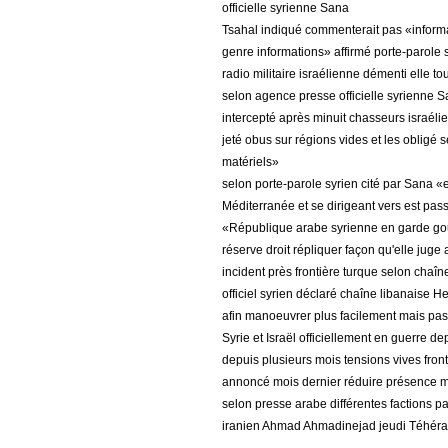
officielle syrienne Sana
Tsahal indiqué commenterait pas «inform
genre informations» affirmé porte-parole 
radio militaire israélienne démenti elle to
selon agence presse officielle syrienne S
intercepté après minuit chasseurs israélien
jeté obus sur régions vides et les obligé 
matériels»
selon porte-parole syrien cité par Sana «e
Méditerranée et se dirigeant vers est pa
«République arabe syrienne en garde gou
réserve droit répliquer façon qu'elle juge
incident près frontière turque selon chaî
officiel syrien déclaré chaîne libanaise 
afin manoeuvrer plus facilement mais pas
Syrie et Israël officiellement en guerre d
depuis plusieurs mois tensions vives fro
annoncé mois dernier réduire présence mi
selon presse arabe différentes factions 
iranien Ahmad Ahmadinejad jeudi Téhér