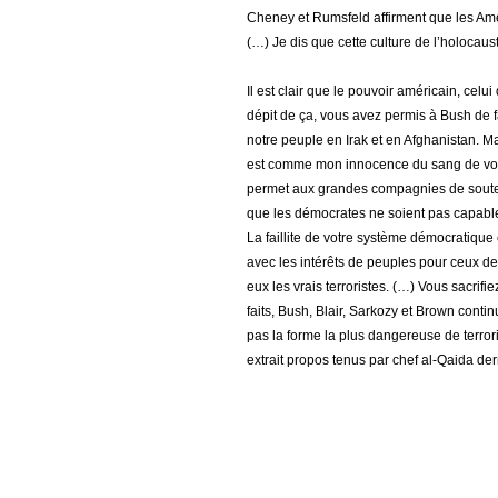
Cheney et Rumsfeld affirment que les Améri
(…) Je dis que cette culture de l’holocaust
Il est clair que le pouvoir américain, cel
dépit de ça, vous avez permis à Bush de 
notre peuple en Irak et en Afghanistan. M
est comme mon innocence du sang de vos
permet aux grandes compagnies de souteni
que les démocrates ne soient pas capables
La faillite de votre système démocratiqu
avec les intérêts de peuples pour ceux de
eux les vrais terroristes. (…) Vous sacri
faits, Bush, Blair, Sarkozy et Brown contin
pas la forme la plus dangereuse de terro
extrait propos tenus par chef al-Qaida der