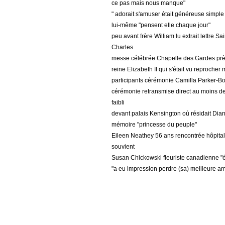
ce pas mais nous manque"
" adorait s'amuser était généreuse simple 
lui-même "pensent elle chaque jour"
peu avant frère William lu extrait lettre Sa
Charles
messe célébrée Chapelle des Gardes pr
reine Elizabeth II qui s'était vu reproche
participants cérémonie Camilla Parker-B
cérémonie retransmise direct au moins de
faibli
devant palais Kensington où résidait Di
mémoire "princesse du peuple"
Eileen Neathey 56 ans rencontrée hôpital 
souvient
Susan Chickowski fleuriste canadienne "é
"a eu impression perdre (sa) meilleure am