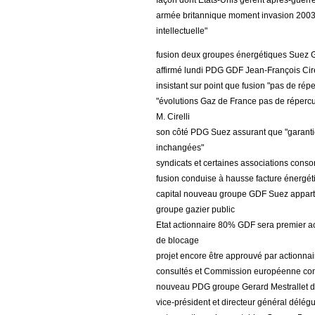
façon dont États-Unis gèrent après-guerr
armée britannique moment invasion 2003 mê
intellectuelle"
fusion deux groupes énergétiques Suez Ga
affirmé lundi PDG GDF Jean-François Cire
insistant sur point que fusion "pas de répe
"évolutions Gaz de France pas de répercus
M. Cirelli
son côté PDG Suez assurant que "garanti
inchangées"
syndicats et certaines associations cons
fusion conduise à hausse facture énergét
capital nouveau groupe GDF Suez appart
groupe gazier public
Etat actionnaire 80% GDF sera premier a
de blocage
projet encore être approuvé par actionnai
consultés et Commission européenne conf
nouveau PDG groupe Gerard Mestrallet dé
vice-président et directeur général délé