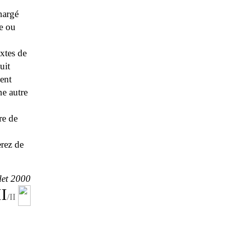
chargé
ze ou
extes de
uit
ment
ne autre
re de
rez de
llet 2000
II
/II