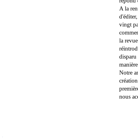
répond d
A la ren
d'éditer
vingt pa
commence
la revue
réintrod
disparu 
manière 
Notre am
création
premièr
nous ac