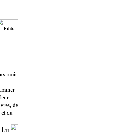
Edito
urs mois
xaminer
leur
ivres, de
, et du
I
/II