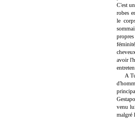
C'est un
robes e
le corp
sommair
propres
féminit
cheveux
avoir l'
entreten
A Tu
d'homm
principa
Gestapo
venu lu
malgré l