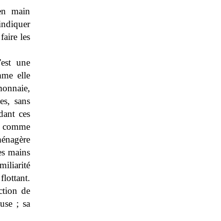
 en main
indiquer
faire les
'est une
mme elle
monnaie,
les, sans
dant ces
i, comme
ménagère
ses mains
miliarité
flottant.
ction de
use ; sa