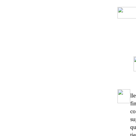
ll
fi
co
su
qu
ti