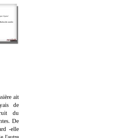
sière ait
ayais de
ruit du
entes. De
rd -elle
e l'autre