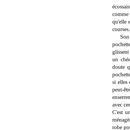
écossai
comme u
qu'elle 
courses.
Son 
pochett
glissen
un chéqu
doute q
pochett
si elle
peut-êtr
enserren
avec ces
C'est u
ménagèr
robe pou