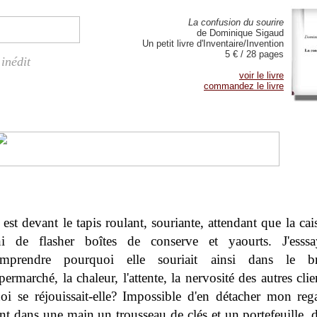
La confusion du sourire
de Dominique Sigaud
Un petit livre d'Inventaire/Invention
5 € / 28 pages
inédit
voir le livre
commandez le livre
e est devant le tapis roulant, souriante, attendant que la cais
ni de flasher boîtes de conserve et yaourts. J'esss
mprendre pourquoi elle souriait ainsi dans le b
permarché, la chaleur, l'attente, la nervosité des autres cli
oi se réjouissait-elle? Impossible d'en détacher mon rega
ent dans une main un trousseau de clés et un portefeuille, d