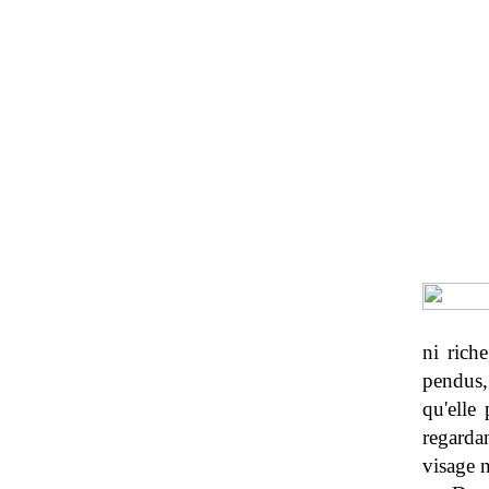
ni rich
pendus,
qu'elle
regardan
visage n