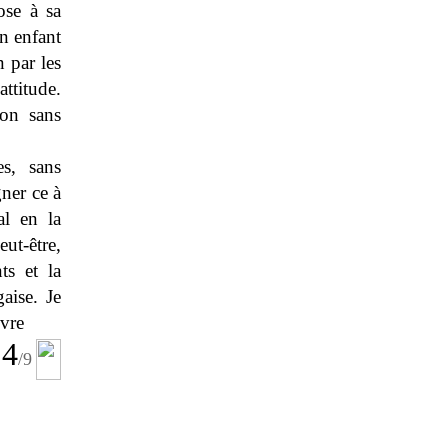
ose à sa
un enfant
 par les
attitude.
ion sans
s, sans
gner ce à
al en la
ut-être,
ts et la
aise. Je
uvre
4
/9