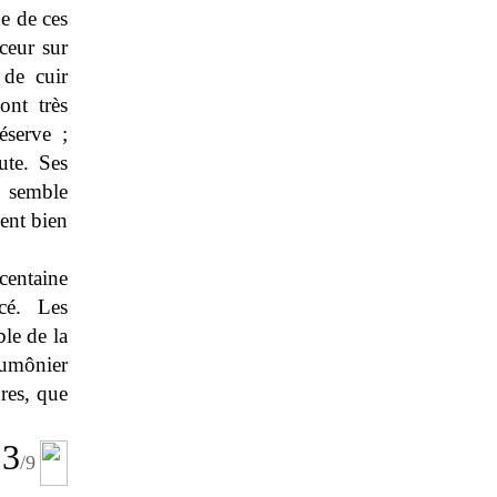
ne de ces
ceur sur
 de cuir
ont très
éserve ;
ute. Ses
e semble
ment bien
centaine
cé. Les
ble de la
aumônier
res, que
3
/9