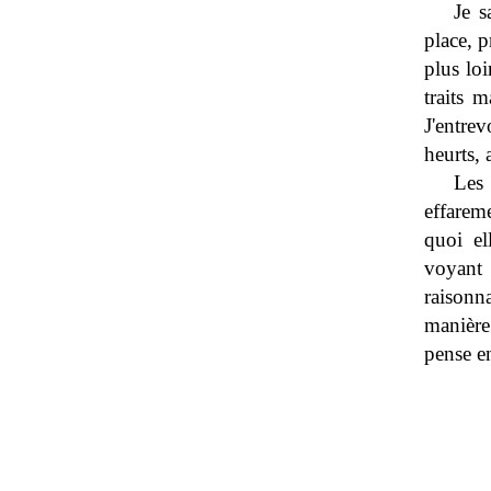
Je s
place, p
plus lo
traits m
J'entre
heurts, 
Les
effareme
quoi el
voyant 
raisonn
manière
pense e