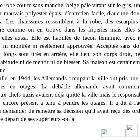
e robe courte sans manche, beige pâle virant sur le gris, u
n mauvais polyester épais, d'entretien facile, d'aucune dou
s. Les chaussures ressemblent à la robe, des escarpins
e comme on en trouve dans les friperies mais elles s
 elles aussi. Elle est habillée de façon féminine, avec r
é ni montrée ni réellement approuvée. Acceptée sans do
 longs sont tirés en arrière, elle tient son corps droit, n
habitude ni de mentir ni de blesser. Sa maison est certaine
ue.
lle, en 1944, les Allemands occupant la ville ont pris une 
es en otages. La débâcle allemande avait commen
ux chefs nazis avaient déjà quitté la ville mais le responsa
 encore présent a tenu à pendre les otages. Il a dit à l'
i demander de remettre sa décision qu'il avait reçu des ord
e départ de ses supérieurs -ou à