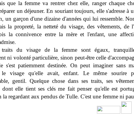
ais que la femme va rentrer chez elle, ranger chaque ch
réparer un déjeuner. En souriant toujours, elle s'adresse à 
in, un garçon d'une dizaine d'années qui lui ressemble. Non
ais la propreté, la netteté du visage, des vêtements, de l'
vois la connivence entre la mère et l'enfant, une affect
admise.
 traits du visage de la femme sont égaux, tranquille
nt ni volonté particulière, sinon peut-être celle d'accompa
le s'est patiemment destinée. On peut imaginer sans m
le visage qu'elle avait, enfant. Le même sourire pe
able, gentil. Quelque chose dans ses traits, ses vêtemen
 dont elle tient ses clés me fait penser qu'elle est portug
n la regardant aux pendus de Tulle. C'est une femme ni pa