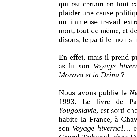
qui est certain en tout c
plaider une cause politi
un immense travail extra-
mort, tout de même, et de 
disons, le parti le moins 
En effet, mais il prend p
as lu son
Voyage hiver
Morava et la Drina
?
Nous avons publié le
Ne
1993. Le livre de Pa
Yougoslavie,
est sorti c
habite la France, à Chavi
son
Voyage hivernal
… en
Grand Tribunal
, chez F