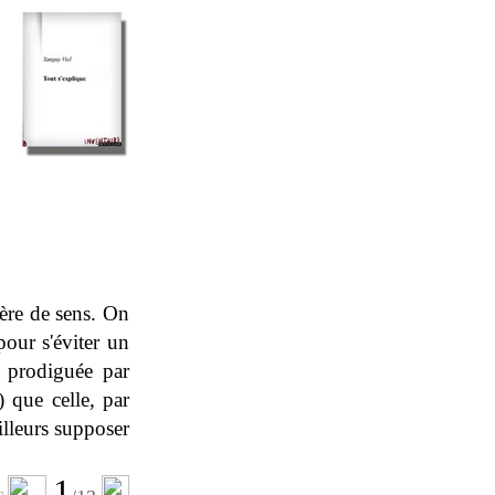
uère de sens. On
our s'éviter un
e prodiguée par
) que celle, par
ailleurs supposer
1