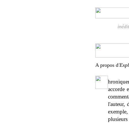
inédi
A propos d
'Expl
hroniquer
accorde e
commentai
l'auteur,
exemple,
plusieurs 