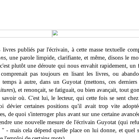
s livres publiés par l'écrivain, à cette masse textuelle com
ons
, une parole limpide, clarifiante, et même, disons le mo
c'est plutôt une déroute qui nous envahit rapidement, un f
 comprenait pas toujours en lisant les livres, ou abandon
e temps à autre, dans un Guyotat (mettons, ces derniers
itures
), et renonçait, se fatiguait, ou bien avançait, tout g
 savoir où. C'est lui, le lecteur, qui cette fois se sent chez
i dévier certaines positions qu'il avait trop vite adopt
es, de quoi s'interroger plus avant sur une certaine avancée 
rendre une nouvelle mesure de l'écrivain Guyotat (qui ref
 " - mais cela dépend quelle place on lui donne, et quel s
e l'emploi de certains mots).