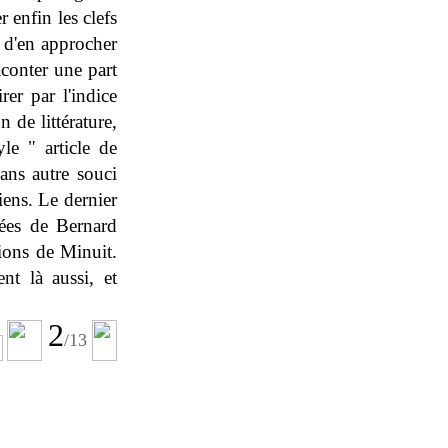
r enfin les clefs
t d'en approcher
aconter une part
er par l'indice
 de littérature,
le " article de
ans autre souci
iens. Le dernier
tées de Bernard
ions de Minuit.
nt là aussi, et
2
/
13