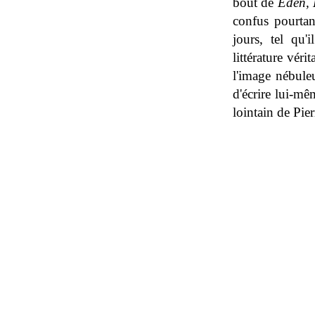
bout de
Eden, 
confus pourtan
jours, tel qu'
littérature véri
l'image nébuleu
d'écrire lui-mê
lointain de Pier