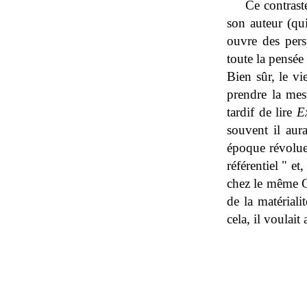
Ce contraste
son auteur (qui
ouvre des persp
toute la pensée
Bien sûr, le vi
prendre la mes
tardif de lire
E
souvent il aur
époque révolue 
référentiel " e
chez le même Gu
de la matériali
cela, il voulait