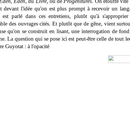
Eden, Eden
, du
Livre
, ou de
Progénitures
. On étouffe vite 
t devant l'idée qu'on est plus prompt à recevoir un lang
il est parlé dans ces entretiens, plutôt qu'à s'approprie
table des ouvrages cités. Et plutôt que de gêne, vient surtou
se qu'on se construit en lisant, une interrogation de fon
me. La question qui se pose ici est peut-être celle de tout l
re Guyotat : à l'opacité