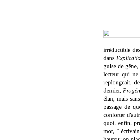
irréductible de
dans
Explicati
guise de gêne, 
lecteur qui ne
replongeait, d
dernier,
Progén
élan, mais sans
passage de quo
conforter d'autr
quoi, enfin, p
mot, " écrivain
hauteur on plac