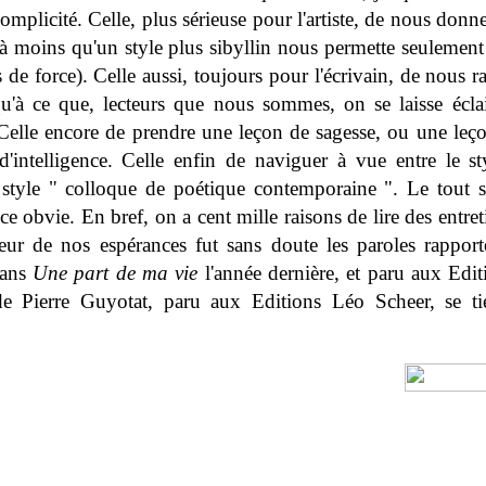
complicité. Celle, plus sérieuse pour l'artiste, de nous donne
(à moins qu'un style plus sibyllin nous permette seulemen
 de force). Celle aussi, toujours pour l'écrivain, de nous r
qu'à ce que, lecteurs que nous sommes, on se laisse éclair
elle encore de prendre une leçon de sagesse, ou une leçon
'intelligence. Celle enfin de naviguer à vue entre le sty
e style " colloque de poétique contemporaine ". Le tout s
e obvie. En bref, on a cent mille raisons de lire des entret
eur de nos espérances fut sans doute les paroles rappor
dans
Une part de ma vie
l'année dernière, et paru aux Edit
de Pierre Guyotat, paru aux Editions Léo Scheer, se tie