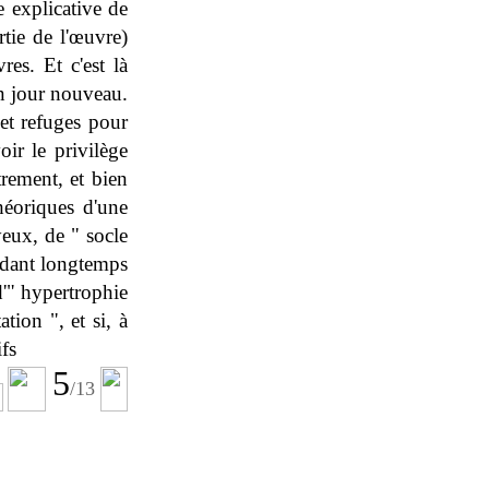
e explicative de
rtie de l'œuvre)
res. Et c'est là
un jour nouveau.
 et refuges pour
ir le privilège
trement, et bien
héoriques d'une
yeux, de " socle
endant longtemps
d'" hypertrophie
tion ", et si, à
ifs
5
/
13