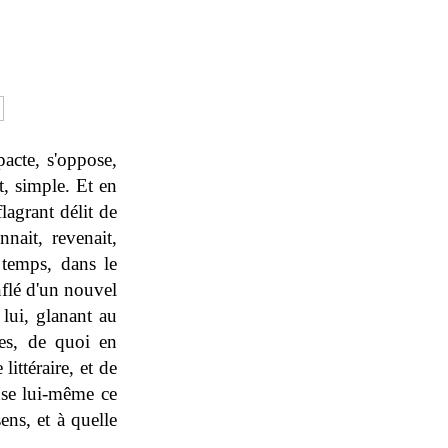
pacte, s'oppose,
t, simple. Et en
lagrant délit de
nait, revenait,
 temps, dans le
onflé d'un nouvel
 lui, glanant au
ées, de quoi en
littéraire, et de
use lui-même ce
ens, et à quelle