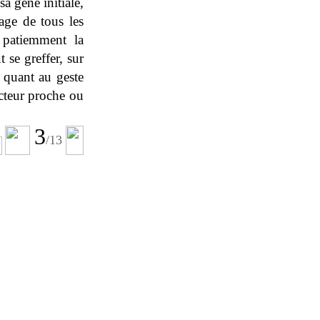
sa gêne initiale,
age de tous les
r patiemment la
t se greffer, sur
d quant au geste
ecteur proche ou
3
/
13