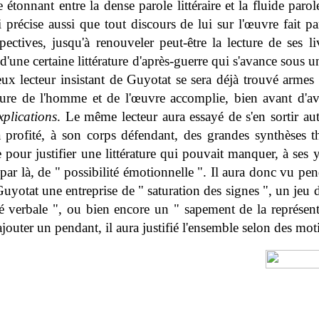
 étonnant entre la dense parole littéraire et la fluide parol
 précise aussi que tout discours de lui sur l'œuvre fait pa
ectives, jusqu'à renouveler peut-être la lecture de ses liv
 d'une certaine littérature d'après-guerre qui s'avance sous 
eux lecteur insistant de Guyotat se sera déjà trouvé armes
ure de l'homme et de l'œuvre accomplie, bien avant d'avo
xplications
. Le même lecteur aura essayé de s'en sortir au
a profité, à son corps défendant, des grandes synthèses t
pour justifier une littérature qui pouvait manquer, à ses 
t, par là, de " possibilité émotionnelle ". Il aura donc vu p
yotat une entreprise de " saturation des signes ", un jeu 
té verbale ", ou bien encore un " sapement de la représenta
 ajouter un pendant, il aura justifié l'ensemble selon des mot