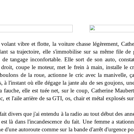
 volant vibre et flotte, la voiture chasse légèrement, Cather
ant sa trajectoire, elle s'immobilise sur sa même file de 
s de tangage inconfortable. Elle sort de son auto, consta
 droit, coupe le moteur, met le frein à main, installe le cr
 boulons de la roue, actionne le cric avec la manivelle, ç
, à l'instant où elle dégage la jante alu de ses goujons, une
la fauche, elle est tuée net, sur le coup, Catherine Maube
c, et l'aile arrière de sa GTI, os, chair et métal explosés sur
fait divers que j'ai entendu à la radio au tout début des an
st là dans l'incandescence du fait. Une femme a stationné
he d'une autoroute comme sur la bande d'arrêt d'urgence po