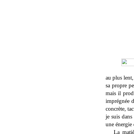
au plus lent
sa propre p
mais il prod
imprégnée d'u
concrète, ta
je suis dan
une énergie d
La matiè