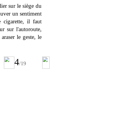
ier sur le siège du
ouver un sentiment
igarette, il faut
r sur l'autoroute,
raser le geste, le
4
/19