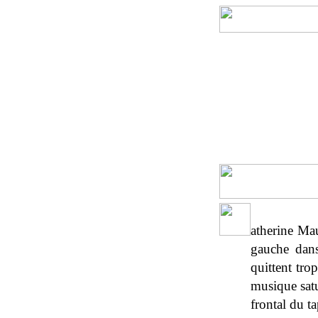
atherine Mau
gauche dans
quittent tro
musique satu
frontal du t