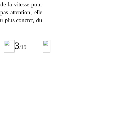
de la vitesse pour
as attention, elle
au plus concret, du
3
/
19