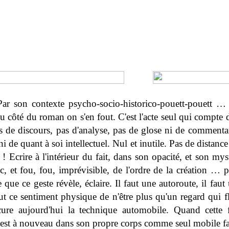
 Par son contexte psycho-socio-historico-pouett-pouett …
Du côté du roman on s'en fout. C'est l'acte seul qui compte d
as de discours, pas d'analyse, pas de glose ni de commenta
ni de quant à soi intellectuel. Nul et inutile. Pas de distan
t ! Ecrire à l'intérieur du fait, dans son opacité, et son mys
 et fou, fou, imprévisible, de l'ordre de la création … pa
que ce geste révèle, éclaire. Il faut une autoroute, il faut
faut ce sentiment physique de n'être plus qu'un regard qui fl
ure aujourd'hui la technique automobile. Quand cette
e est à nouveau dans son propre corps comme seul mobile fa