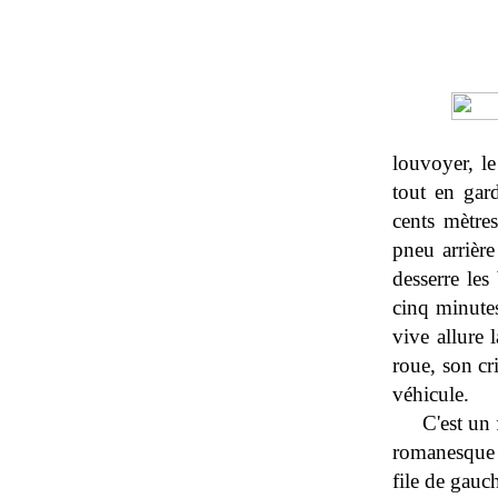
louvoyer, le
tout en gard
cents mètre
pneu arrière
desserre les
cinq minutes
vive allure 
roue, son cri
véhicule.
C'est un 
romanesque e
file de gauc