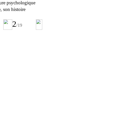
ature psychologique
, son histoire
2
/19