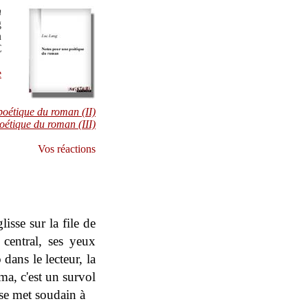
n
g
n
€
e
poétique du roman (II)
étique du roman (III)
Vos réactions
isse sur la file de
 central, ses yeux
dans le lecteur, la
ma, c'est un survol
 se met soudain à