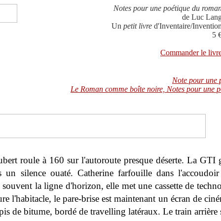
Notes pour une poétique du roma
de Luc Lan
Un
petit livre
d'Inventaire/Inventio
5 
Commander le livr
Note pour une 
Le Roman comme boîte noire, Notes pour une po
bert roule à 160 sur l'autoroute presque déserte. La GTI gl
 un silence ouaté. Catherine farfouille dans l'accoudoir
p souvent la ligne d'horizon, elle met une cassette de techno 
re l'habitacle, le pare-brise est maintenant un écran de ciné
apis de bitume, bordé de travelling latéraux. Le train arrière