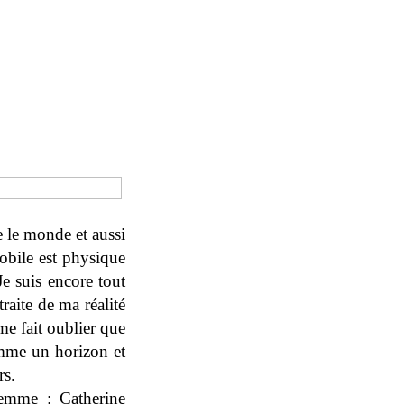
e le monde et aussi
obile est physique
Je suis encore tout
traite de ma réalité
me fait oublier que
omme un horizon et
rs.
femme : Catherine