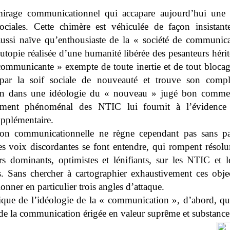
irage communicationnel qui accapare aujourd’hui une p
sociales. Cette chimère est véhiculée de façon insistan
aussi naïve qu’enthousiaste de la « société de communica
utopie réalisée d’une humanité libérée des pesanteurs hérit
communicante » exempte de toute inertie et de tout blocage
par la soif sociale de nouveauté et trouve son comp
tion dans une idéologie du « nouveau » jugé bon comme 
ement phénoménal des NTIC lui fournit à l’évidence
pplémentaire.
sion communicationnelle ne règne cependant pas sans p
s voix discordantes se font entendre, qui rompent résol
rs dominants, optimistes et lénifiants, sur les NTIC et le
s. Sans chercher à cartographier exhaustivement ces obje
onner en particulier trois angles d’attaque.
tique de l’idéologie de la « communication », d’abord, qu
 de la communication érigée en valeur suprême et substan