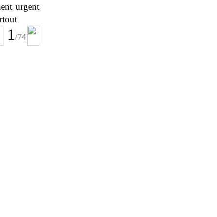
ment urgent
rtout
1
/
74