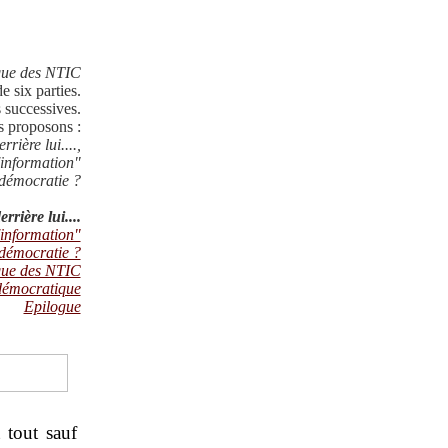
que des NTIC
 six parties.
s successives.
s proposons :
ière lui....,
'information"
 démocratie ?
rière lui....
'information"
 démocratie ?
que des NTIC
 démocratique
Epilogue
 tout sauf