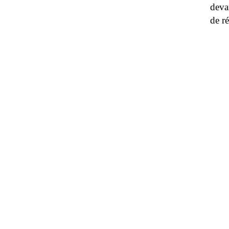
deva
de ré