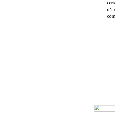
cert
d’in
com