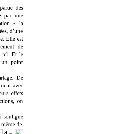
artie des
te par une
tion », la
ées, d’une
. Elle est
lément de
tel. Et le
 un point
artage. De
ument avec
urs effets
ctions, on
i souligne
ce même de
4