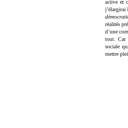
active et 
j’élargira
démocrati
réalités p
d’une comp
tout. Car
sociale q
mettre ple