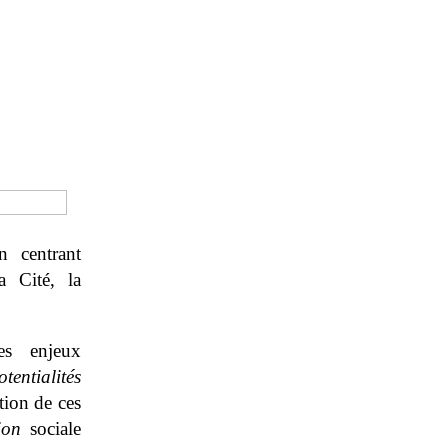
n centrant
a Cité, la
es enjeux
otentialités
tion de ces
ion
sociale