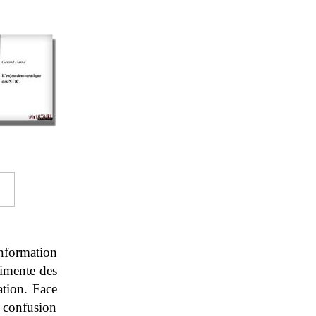
nformation
limente des
ation. Face
 confusion