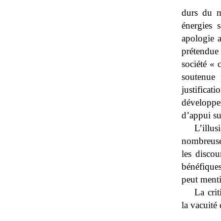
durs du m
énergies 
apologie 
prétendue 
société « 
soutenue 
justifica
développ
d’appui su
L’illu
nombreuse
les discou
bénéfique
peut menti
La cri
la vacuité