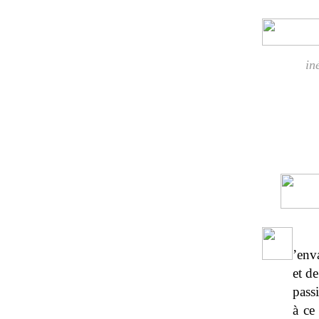
in
’env
et d
passi
à ce