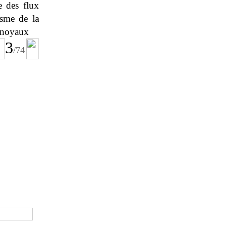
e des flux
asme de la
s noyaux
3
/
74