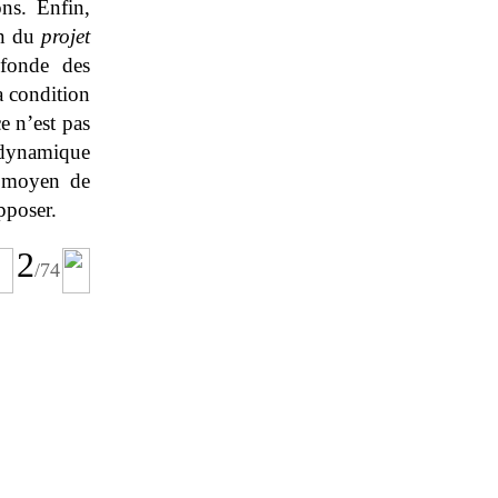
ons. Enfin,
on du
projet
ofonde des
a condition
e n’est pas
 dynamique
e moyen de
pposer.
2
/74