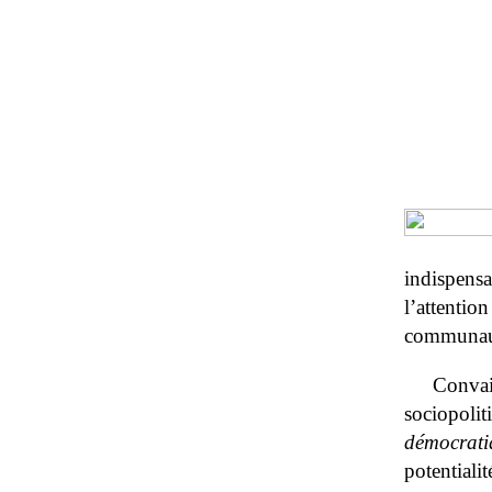
indispens
l’attenti
communaut
Conva
sociopolit
démocrat
potentiali