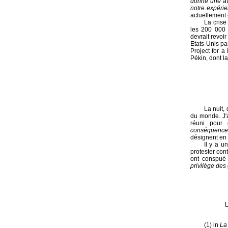
donne une av
notre expérie
actuellement e
La crise
les 200 000 
devrait revoi
Etats-Unis pa
Project for a
Pékin, dont l
La nuit,
du monde. J'a
réuni pour 
conséquence
désignent en r
Il y a u
protester con
ont conspué 
privilège des 
L
(1) in
La 