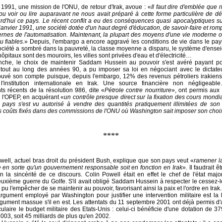
1991, une mission de l'ONU, de retour d'Irak, avoue : «
Il faut dire d'emblée que 
u voir ou lire auparavant ne nous avait préparé à cette forme particulière de d
rd'hui ce pays. Le récent conflit a eu des conséquences quasi apocalyptiques su
 janvier 1991, une société dotée d'un haut degré d'éducation, de savoir-faire et ro
rnes de l'automatisation. Maintenant, la plupart des moyens d'une vie moderne on
 fiables.
» Depuis, l'embargo a encore aggravé les conditions de vie dans le pay
société a sombré dans la pauvreté, la classe moyenne a disparu, le système d'ense
hôpitaux sont des mouroirs, les villes sont privées d'eau et d'électricité…
nche, le choix de maintenir Saddam Hussein au pouvoir s'est avéré payant p
 tout au long des années 90, a pu imposer sa loi en négociant avec le dictate
ouvé son compte puisque, depuis l'embargo, 12% des revenus pétroliers irakiens 
 l'institution internationale en Irak. Une source financière non négligeabl
 récents de la résolution 986, dite «
Pétrole contre nourriture
», ont permis aux
er l'OPEP, en acquérant «
un contrôle presque direct sur la fixation des cours mondi
 pays s'est vu autorisé à vendre des quantités pratiquement illimitées de son 
s coûts fixés dans des commissions de l'ONU où Washington sait imposer son choi
****
well, actuel bras droit du président Bush, explique que son pays veut «
ramener la
ire en sorte qu'un gouvernement responsable soit en fonction en Irak
». Il faudrait 
n la sincérité de ce discours. Colin Powell était en effet le chef de l'état ma
uxième guerre du Golfe. S'il avait obligé Saddam Hussein à respecter le cessez-
t pu l'empêcher de se maintenir au pouvoir, favorisant ainsi la paix et l'ordre en Irak.
argument employé par Washington pour justifier une intervention militaire est la l
rgument massue s'il en est. Les attentats du 11 septembre 2001 ont déjà permis 
ulaire le budget militaire des Etats-Unis : celui-ci bénéficie d'une dotation de 37
2003, soit 45 milliards de plus qu'en 2002.