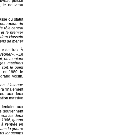
ouveau putsch
, le nouveau
asse du statut
ent rapide du
e rôle central
 et le premier
addam Hussein
oyens de mener
r de l'Irak. À
 régner
». «
En
nt, en montant
ges matériels
soit, le point
 : en 1980, le
 grand voisin,
on. L'attaque
era finalement
tera aux deux
sation massive
cidentales aux
s soutiennent
 voir les deux
 1986, quand
 à l'entrée en
dans la guerre
plus longtemps