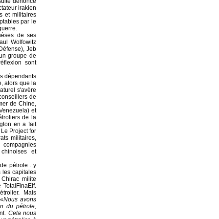
suite dénoncé
tateur irakien
et militaires
ptables par le
guerre.
thèses de ses
aul Wolfowitz
 Défense), Jeb
'un groupe de
éflexion sont
lus dépendants
, alors que la
turel s'avère
conseillers de
mer de Chine,
 Venezuela) et
troliers de la
gton en a fait
Le Project for
s militaires,
es compagnies
chinoises et
de pétrole : y
 les capitales
Chirac milite
 TotalFinaElf.
trolier. Mais
 «
Nous avons
n du pétrole,
nt.
Cela nous