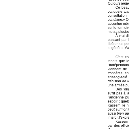
toujours tent
Ce beau 
conquête pa
consultation
condition.
» Q
accentue même
sur le territo
mettra plusie
À vrai di
passant par l
libérer les p
le général M
C'est «
c
tandis que le
l'indépendanc
viennent de 
frontières, e
ensanglanté 
décision de 
une armée pui
Dès l'or
suffit pas à 
l'ancienne p
espoir : quel
Kassem, le no
peut surmonte
aussi bien qu
interdit l'exp
Kassem n
par des offic