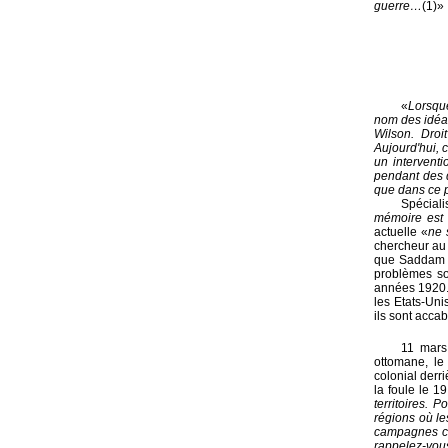
guerre…
(1)»
«
Lorsque
nom des idéa
Wilson. Droi
Aujourd'hui, 
un intervent
pendant des d
que dans ce 
Spéciali
mémoire est 
actuelle «
ne 
chercheur au 
que Saddam Hu
problèmes so
années 1920. 
les Etats-Uni
ils sont acca
11 mars
ottomane, le
colonial der
la foule le 19
territoires. 
régions où le
campagnes c
rappelez-vou