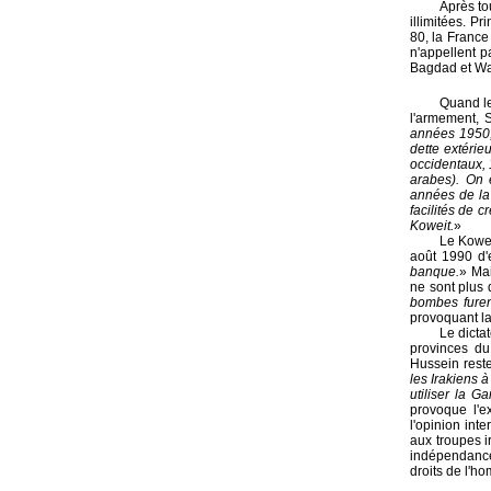
Après to
illimitées. P
80, la France
n'appellent 
Bagdad et Was
Quand le
l'armement, 
années 1950, 
dette extérie
occidentaux, 
arabes). On 
années de la 
facilités de 
Koweit.
»
Le Kowei
août 1990 d'e
banque.
»
Mai
ne sont plus
bombes furen
provoquant la
Le dicta
provinces du 
Hussein reste
les Irakiens 
utiliser la Ga
provoque l'e
l'opinion int
aux troupes i
indépendance.
droits de l'h