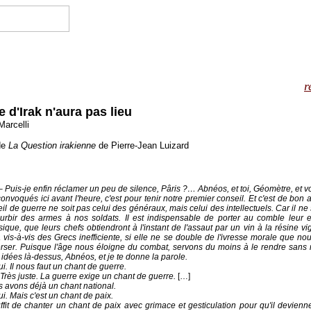
r
e d'Irak n'aura pas lieu
Marcelli
de
La Question irakienne
de Pierre-Jean Luizard
uis-je enfin réclamer un peu de silence, Pâris ?… Abnéos, et toi, Géomètre, et 
 convoqués ici avant l'heure, c'est pour tenir notre premier conseil. Et c'est de bon
l de guerre ne soit pas celui des généraux, mais celui des intellectuels. Car il ne s
ourbir des armes à nos soldats. Il est indispensable de porter au comble leur 
sique, que leurs chefs obtiendront à l'instant de l'assaut par un vin à la résine 
a vis-à-vis des Grecs inefficiente, si elle ne se double de l'ivresse morale que nou
erser. Puisque l'âge nous éloigne du combat, servons du moins à le rendre sans 
 idées là-dessus, Abnéos, et je te donne la parole.
 Il nous faut un chant de guerre.
ès juste. La guerre exige un chant de guerre.
[…]
 avons déjà un chant national.
 Mais c'est un chant de paix.
ffit de chanter un chant de paix avec grimace et gesticulation pour qu'il devien