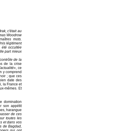
ak, c'était au
homas Woodrow
maîtres mots.
nis légitiment
a été occultée
lle part mieux
 contrôle de la
s de la crise
actualité
», ce
 On y comprend
noir ; que ces
akien date des
, la France et
'eux-mêmes. Et
de domination
r son appétit
ues, harangue
chasser de ces
sur toutes les
es et dans vos
ts de Bagdad,
ngers qui ont