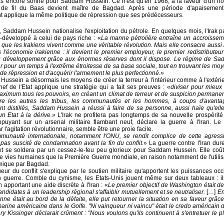
pas encore sonné pour Saddam Hussein. Ce n'est qu'en 1968, à la faveur d'un n
 de fil du Baas devient maître de Bagdad. Après une période d'apaisement
 applique la même politique de répression que ses prédécesseurs.
 Saddam Hussein nationalise l'exploitation du pétrole. En quelques mois, l'Irak p
-développé à celui de pays riche : «
La manne pétrolière entraîne un accroissem
 que les Irakiens vivent comme une véritable révolution. Mais elle consacre aussi l
s l'économie irakienne : il devient le premier employeur, le premier redistributeur
du développement grâce aux énormes réserves dont il dispose. Le régime de S
 pour un temps à l'extrême étroitesse de sa base sociale, tout en trouvant les m
 de répression et d'acquérir l'armement le plus perfectionné.»
ussein a désormais les moyens de créer la terreur à l'intérieur comme à l'extérieu
ef de l'Etat applique une stratégie qui a fait ses preuves : «
diviser pour mieux
aximum tous les pouvoirs, en créant un climat de terreur et de suspicion permane
re les autres les tribus, les communautés et les hommes, à coups d'avanta
 distillés, Saddam Hussein a réussi à faire de sa personne, aussi haïe qu'elle 
'un Etat à la dérive.»
L'Irak ne profitera pas longtemps de sa nouvelle prospérité
appuyant sur un arsenal militaire flambant neuf, déclare la guerre à l'Iran. Le
r l'agitation révolutionnaire, semble être une proie facile.
munauté internationale, notamment l'ONU, se rendit complice de cette agressi
 pas suscité de condamnation avant la fin du conflit.
»
La guerre contre l'Iran dur
et se soldera par un cessez-le-feu peu glorieux pour Saddam Hussein. Elle coû
e vies humaines que la Première Guerre mondiale, en raison notamment de l'utili
imique par Bagdad.
eur du conflit s'explique par le soutien militaire qu'apportent les puissances oc
 guerre. Comble du cynisme, les Etats-Unis jouent même sur deux tableaux : il
n apportant une aide discrète à l'Iran : «
Le premier objectif de Washington était de
ndidates à un leadership régional s'affaiblir mutuellement et se neutraliser.
[…]
En
enne était au bord de la défaite, elle put retourner la situation en sa faveur grâce
marine américaine dans le Golfe. "Ni vainqueur ni vaincu" était le credo américain 
nry Kissinger déclarait crûment : "Nous voulons qu'ils continuent à s'entretuer le 