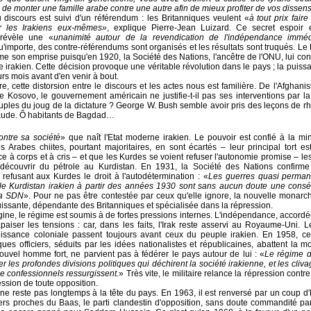
é de monter une famille arabe contre une autre afin de mieux profiter de vos dissen
discours est suivi d'un référendum : les Britanniques veulent «
à tout prix faire
r les Irakiens eux-mêmes»
, explique Pierre-Jean Luizard. Ce secret espoir 
 révèle une «
unanimité autour de la revendication de l'indépendance imméd
u'importe, des contre-référendums sont organisés et les résultats sont truqués. 
 son emprise puisqu'en 1920, la Société des Nations, l'ancêtre de l'ONU, lui co
ire irakien. Cette décision provoque une véritable révolution dans le pays ; la puis
urs mois avant d'en venir à bout.
re, cette distorsion entre le discours et les actes nous est familière. De l'Afghanis
e Kosovo, le gouvernement américain ne justifie-t-il pas ses interventions par l
euples du joug de la dictature ? George W. Bush semble avoir pris des leçons de r
aude. Ô habitants de Bagdad…
ontre sa société
» que naît l'Etat moderne irakien. Le pouvoir est confié à la min
s Arabes chiites, pourtant majoritaires, en sont écartés
–
leur principal tort e
e à corps et à cris
–
et que les Kurdes se voient refuser l'autonomie promise
–
les
découvrir du pétrole au Kurdistan. En 1931, la Société des Nations confirme
n refusant aux Kurdes le droit à l'autodétermination : «
Les guerres quasi perman
le Kurdistan irakien à partir des années 1930 sont sans aucun doute une cons
la SDN
». Pour ne pas être contestée par ceux qu'elle ignore, la nouvelle monar
ssante, dépendante des Britanniques et spécialisée dans la répression.
igine, le régime est soumis à de fortes pressions internes. L'indépendance, accord
apaiser les tensions : car, dans les faits, l'Irak reste asservi au Royaume-Uni. L
uissance coloniale passent toujours avant ceux du peuple irakien. En 1958, cel
ques officiers, séduits par les idées nationalistes et républicaines, abattent la m
uvel homme fort, ne parvient pas à fédérer le pays autour de lui : «
Le régime 
r les profondes divisions politiques qui déchirent la société irakienne, et les cliv
e confessionnels ressurgissent.
» Très vite, le militaire relance la répression contr
ression de toute opposition.
e reste pas longtemps à la tête du pays. En 1963, il est renversé par un coup d'
iers proches du Baas, le parti clandestin d'opposition, sans doute commandité pa