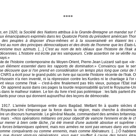
****
, en 1920, la Société des Nations attribua à la Grande-Bretagne un mandat sur l'Ir
ux émancipateurs exprimés dans les Quatorze Points du président américain T
t des peuples à disposer d'eux-mêmes et à la souveraineté en étaient les 
c'est au nom des principes démocratiques et des droits de l'homme que les Etats-U
ionnisme tous azimuts.
[…]
C'est au nom de tels idéaux que l'histoire de l'Irak 
écennies. L'histoire est écrite par les vainqueurs. Cette assertion ne se vérifie nu
pays.
»
ste de l'histoire contemporaine du Moyen-Orient, Pierre-Jean Luizard sait que «
le
un élément essentiel dans les rapports de domination.
» Convaincu que le sen
se découvre que si l'on prend en considération un temps plus long que celui de l'
CNRS a écrit pour le grand public un livre qui raconte l'histoire récente de l'Irak.
ssein n'a rien inventé, ni la répression contre les Kurdes ni le chantage à l'or 
nt vieux comme l'Irak
–
c'est-à-dire finalement pas très vieux, puisque l'Etat ir
On apprend aussi dans ces pages la lourde responsabilité qu'ont le Royaume-Uni
s dans le malheur irakien. Le ton du livre n'est pas polémique : les faits parlent d
blants pour ceux qui donnent aujourd'hui des leçons de démocratie.
 1917. L'armée britannique entre dans Bagdad. Mettant fin à quatre siècles 
 Royaume-Uni s'impose par la force dans la région, mais cherche à dissimule
rière un discours humaniste. Le général Maude, commandant des armées britanniq
 mars : «
Nos opérations militaires ont pour objectif de vaincre l'ennemi et de le 
Pour mener à bien cette tâche, j'ai été investi d'une autorité absolue et suprême 
s forces britanniques opèrent, mais nos armées ne sont pas venues dans vos vill
omme conquérants ou comme ennemis, mais comme libérateurs.
[…]
Ô habitan
s que durant vingt-six générations, vous avez souffert à cause des tyrans étra