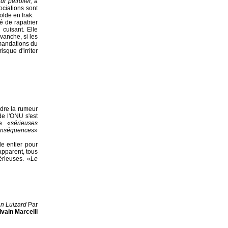
 pétrolier, à
ociations sont
olde en Irak.
é de rapatrier
cuisant. Elle
vanche, si les
mmandations du
sque d'irriter
ndre la rumeur
de l'ONU s'est
de «
sérieuses
onséquences
»
e entier pour
apparent, tous
érieuses. «
Le
an Luizard
Par
lvain Marcelli