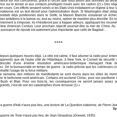
ance sur nos concurrents, grâce à l'accès que nous avons aux données du secteur
nce sur le terrain et aux contacts privilégiés noués avec les cadres
(2).» Des nég
n cours. Ces efforts seraient ruinés si les Etats-Unis installaient un régime à leur s
 irakienne est un test décisif pour l'administration Bush. Si Washington était oblig
soldats déjà positionnés dans le Golfe, la Maison Blanche essuierait un échec 
r ses ambitions à la baisse ou, tout au moins, opérer de manière plus discrète. En re
rviennent à s'imposer, ils n'hésiteront pas à frapper ailleurs, appliquant les reco
 New American Century. Leur prochain objectif pourrait être la mer de Chine. Au ri
a puissance de riposte est autrement plus importante que celle de Bagdad…
****
 depuis quelques heures déjà. La ville est calme, il faut allumer la radio pour ente
pprends que de l'autre côté de l'Atlantique, à New York, le Conseil de sécurité 
discuter d'une énième résolution américano-britannique menaçant l'Irak 
s
». De la bureaucratie en temps de guerre : la radio précise que les «
sérieuses c
éalité l'usage de la force militaire.
ne semaine, des millions de manifestants se sont réunis dans les villes du mond
tre le bellicisme nord-américain. Certains ont acclamé Chirac, pour son pacifisme 
Bush et Blair. Pour ces trois-là, les conséquences ne seront jamais assez s
grands, c'est de voir les catastrophes d'une terrasse
(1).»
a guerre d'Irak n'aura pas lieu
, une lecture de
La Question irakienne
, de Pierre-Je
Sy
guerre de Troie n'aura pas lieu
, de Jean Giraudoux (Grasset, 1935).