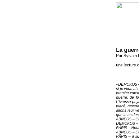
La guerr
Par Sylvain 
une lecture 
«
DEMOKOS – P
si je vous ai
premier consei
guerre, de f
L'ivresse phy
placé, rester
allons leur v
que tu as des
ABNEOS – Oui.
DEMOKOS – Tr
PÂRIS – Nous
ABNEOS – Oui.
PÂRIS – Il su