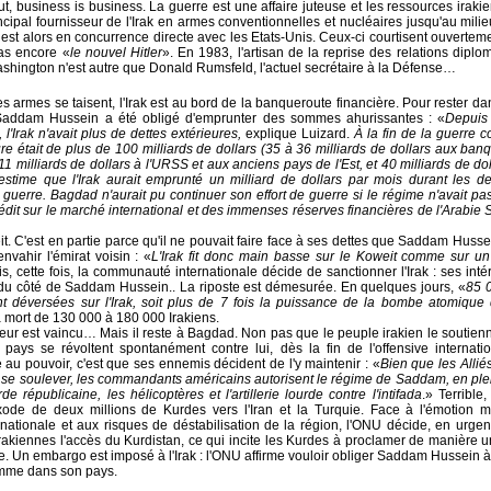
ut, business is business. La guerre est une affaire juteuse et les ressources irak
rincipal fournisseur de l'Irak en armes conventionnelles et nucléaires jusqu'au mil
 est alors en concurrence directe avec les Etats-Unis. Ceux-ci courtisent ouvertemen
pas encore «
le nouvel Hitler
». En 1983, l'artisan de la reprise des relations diplo
hington n'est autre que Donald Rumsfeld, l'actuel secrétaire à la Défense…
s armes se taisent, l'Irak est au bord de la banqueroute financière. Pour rester da
Saddam Hussein a été obligé d'emprunter des sommes ahurissantes : «
Depuis
l'Irak n'avait plus de dettes extérieures,
explique Luizard.
À la fin de la guerre co
ure était de plus de 100 milliards de dollars (35 à 36 milliards de dollars aux ba
11 milliards de dollars à l'URSS et aux anciens pays de l'Est, et 40 milliards de do
estime que l'Irak aurait emprunté un milliard de dollars par mois durant les d
guerre. Bagdad n'aurait pu continuer son effort de guerre si le régime n'avait pa
crédit sur le marché international et des immenses réserves financières de l'Arabie 
t. C'est en partie parce qu'il ne pouvait faire face à ses dettes que Saddam Husse
nvahir l'émirat voisin : «
L'Irak fit donc main basse sur le Koweit comme sur un 
s, cette fois, la communauté internationale décide de sanctionner l'Irak : ses intér
 du côté de Saddam Hussein.. La riposte est démesurée. En quelques jours, «
85 
t déversées sur l'Irak, soit plus de 7 fois la puissance de la bombe atomique
 mort de 130 000 à 180 000 Irakiens.
teur est vaincu… Mais il reste à Bagdad. Non pas que le peuple irakien le soutien
pays se révoltent spontanément contre lui, dès la fin de l'offensive internati
 au pouvoir, c'est que ses ennemis décident de l'y maintenir : «
Bien que les Allié
à se soulever, les commandants américains autorisent le régime de Saddam, en ple
rde républicaine, les hélicoptères et l'artillerie lourde contre l'intifada
.» Terrible,
xode de deux millions de Kurdes vers l'Iran et la Turquie. Face à l'émotion m
ernationale et aux risques de déstabilisation de la région, l'ONU décide, en urgenc
rakiennes l'accès du Kurdistan, ce qui incite les Kurdes à proclamer de manière un
 Un embargo est imposé à l'Irak : l'ONU affirme vouloir obliger Saddam Hussein à
omme dans son pays.