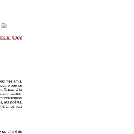
etour page
vous mes amis,
 augure que ce
uffit pas, à la
enthousiasme.
vigoureusement
s, les poètes,
merci. Je vois
ne un chant de