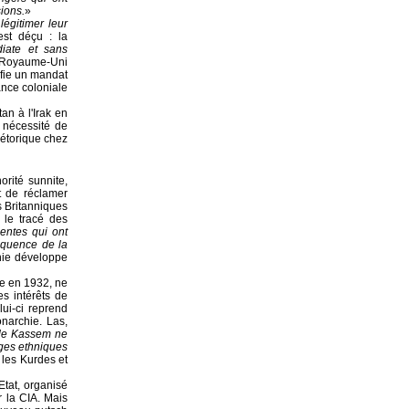
sions.
»
 légitimer leur
est déçu : la
iate et sans
Le Royaume-Uni
nfie un mandat
sance coloniale
tan à l'Irak en
a nécessité de
hétorique chez
orité sunnite,
st de réclamer
 Britanniques
 le tracé des
entes qui ont
équence de la
chie développe
ée en 1932, ne
es intérêts de
ui-ci reprend
onarchie. Las,
de Kassem ne
ages ethniques
e les Kurdes et
Etat, organisé
r la CIA. Mais