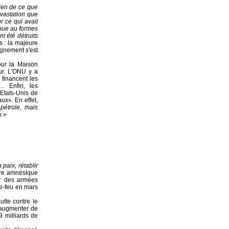
rien de ce que
évastation que
r ce qui avait
mpue au formes
t été détruits
s : la majeure
ignement s'est
our la Maison
ur. L'ONU y a
financent les
e… Enfin, les
 Etats-Unis de
aux
». En effet,
pétrole, mais
x.
»
 paix, rétablir
être amnésique
jor des armées
le-feu en mars
utte contre le
d'augmenter de
9 milliards de