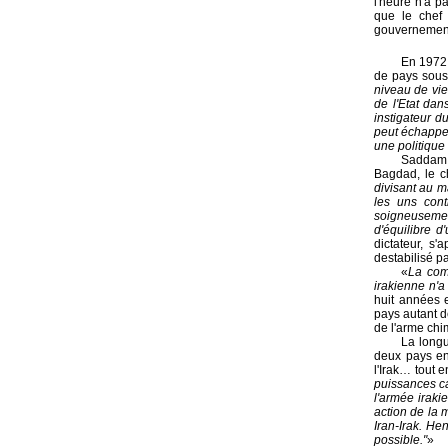
l'heure n'a 
que le chef
gouvernement
En 1972,
de pays sous
niveau de vie
de l'Etat dan
instigateur 
peut échapper
une politique
Saddam H
Bagdad, le ch
divisant au m
les uns cont
soigneusement
d'équilibre d
dictateur, s'
destabilisé pa
«
La com
irakienne n'a
huit années 
pays autant d
de l'arme ch
La longu
deux pays en
l'Irak… tout e
puissances ca
l'armée iraki
action de la 
Iran-Irak. He
possible."
»