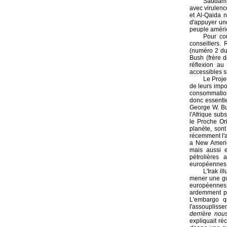
Saddam H
avec virulenc
et Al-Qaida 
d'appuyer une
peuple améric
Pour com
conseillers.
(numéro 2 du 
Bush (frère 
réflexion au
accessibles su
Le Proje
de leurs impo
consommation
donc essentie
George W. Bu
l'Afrique sub
le Proche Ori
planète, sont
récemment l'a
a New Americ
mais aussi e
pétrolières
européennes
L'Irak i
mener une gue
européennes 
ardemment pou
L'embargo qu
l'assouplisse
derrière nou
expliquait ré