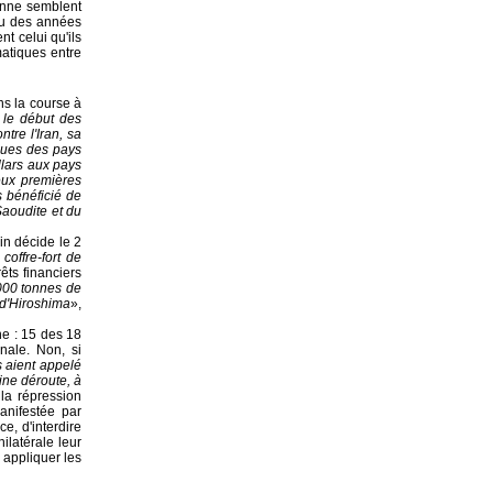
ienne semblent
ieu des années
t celui qu'ils
matiques entre
ns la course à
 le début des
ntre l'Iran, sa
nques des pays
llars aux pays
eux premières
s bénéficié de
Saoudite et du
in décide le 2
coffre-fort de
êts financiers
000 tonnes de
 d'Hiroshima
»,
ne : 15 des 18
onale. Non, si
s aient appelé
ine déroute, à
 la répression
anifestée par
e, d'interdire
ilatérale leur
 appliquer les