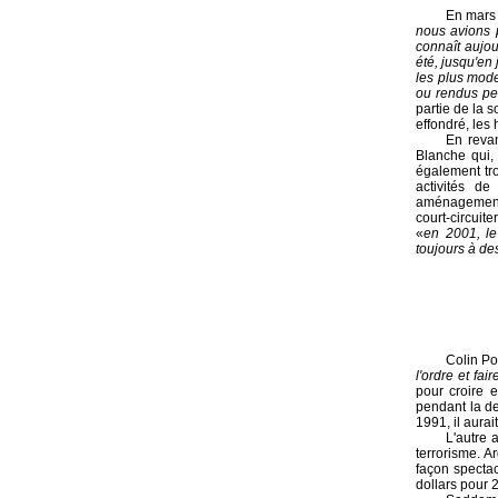
En mars 
nous avions p
connaît aujou
été, jusqu'en
les plus mode
ou rendus peu
partie de la 
effondré, les 
En reva
Blanche qui,
également tr
activités de
aménagements
court-circuit
«
en 2001, le
toujours à de
Colin Po
l'ordre et fa
pour croire e
pendant la de
1991, il aurai
L'autre 
terrorisme. A
façon spectac
dollars pour 