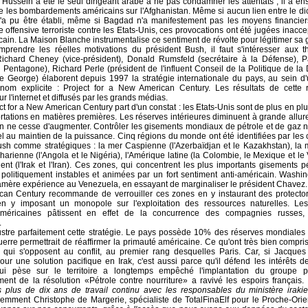
ussein a été le seul dirigeant arabe à ne pas condamner les attentats ; il a en
e les bombardements américains sur l'Afghanistan. Même si aucun lien entre le dic
n'a pu être établi, même si Bagdad n'a manifestement pas les moyens financiers 
 offensive terroriste contre les Etats-Unis, ces provocations ont été jugées inacce
ain. La Maison Blanche instrumentalise ce sentiment de révolte pour légitimer sa 
prendre les réelles motivations du président Bush, il faut s'intéresser aux 
 Richard Cheney (vice-président), Donald Rumsfeld (secrétaire à la Défense), P
Pentagone), Richard Perle (président de l'influent Conseil de la Politique de la
de George) élaborent depuis 1997 la stratégie internationale du pays, au sein d
 nom explicite : Project for a New American Century. Les résultats de cette r
r l'internet et diffusés par les grands médias.
ct for a New American Century part d'un constat : les Etats-Unis sont de plus en p
rtations en matières premières. Les réserves intérieures diminuent à grande allure
 ne cesse d'augmenter. Contrôler les gisements mondiaux de pétrole et de gaz na
l au maintien de la puissance. Cinq régions du monde ont été identifiées par les 
sh comme stratégiques : la mer Caspienne (l'Azerbaïdjan et le Kazakhstan), la 
sharienne (l'Angola et le Nigéria), l'Amérique latine (la Colombie, le Mexique et le
ent (l'Irak et l'Iran). Ces zones, qui concentrent les plus importants gisements pé
 politiquement instables et animées par un fort sentiment anti-américain. Washin
mère expérience au Venezuela, en essayant de marginaliser le président Chavez. 
an Century recommande de verrouiller ces zones en y instaurant des protectorat
n y imposant un monopole sur l'exploitation des ressources naturelles. L
 américaines pâtissent en effet de la concurrence des compagnies russes, 
.
llustre parfaitement cette stratégie. Le pays possède 10% des réserves mondiales 
rre permettrait de réaffirmer la primauté américaine. Ce qu'ont très bien compris
qui s'opposent au conflit, au premier rang desquelles Paris. Car, si Jacques 
r une solution pacifique en Irak, c'est aussi parce qu'il défend les intérêts de
i pèse sur le territoire a longtemps empêché l'implantation du groupe pé
ment de la résolution «Pétrole contre nourriture» a ravivé les espoirs français.
s plus de dix ans de travail continu avec les responsables du ministère irakie
cemment Christophe de Margerie, spécialiste de TotalFinaElf pour le Proche-Orie