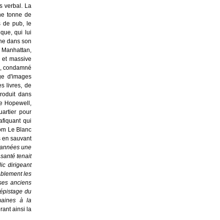
us verbal. La
une tonne de
 de pub, le
que, qui lui
rne dans son
e Manhattan,
e et massive
le, condamné
uge d'images
es livres, de
roduit dans
de Hopewell,
uartier pour
afiquant qui
Tom Le Blanc
es en sauvant
s années une
santé tenait
ic dirigeant
ablement les
 ses anciens
dépistage du
maines à la
ant ainsi la