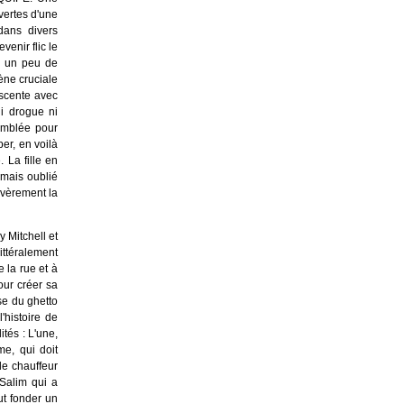
uvertes d'une
 dans divers
venir flic le
né un peu de
ène cruciale
escente avec
ni drogue ni
semblée pour
per, en voilà
. La fille en
amais oublié
sévèrement la
y Mitchell et
ittéralement
 la rue et à
our créer sa
se du ghetto
'histoire de
tés : L'une,
me, qui doit
le chauffeur
 Salim qui a
ut fonder un