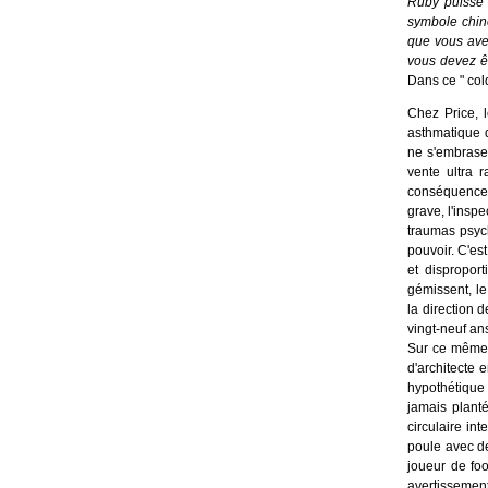
Ruby puisse b
symbole chinoi
que vous avez
vous devez êt
Dans ce " col
Chez Price, l
asthmatique
ne s'embrase 
vente ultra 
conséquence 
grave, l'insp
traumas psych
pouvoir. C'es
et dispropor
gémissent, le
la direction 
vingt-neuf ans
Sur ce même f
d'architecte 
hypothétique
jamais planté
circulaire in
poule avec d
joueur de foo
avertissem