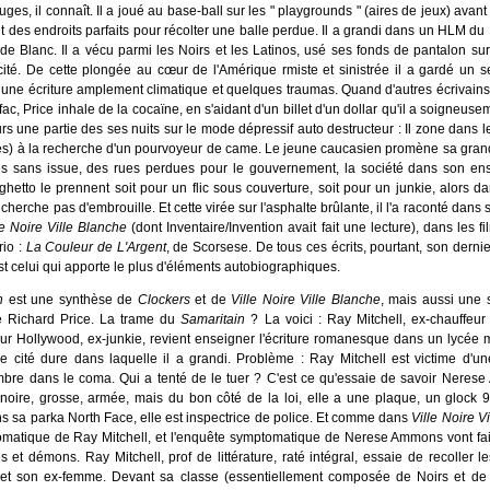
ges, il connaît. Il a joué au base-ball sur les " playgrounds " (aires de jeux) avan
 des endroits parfaits pour récolter une balle perdue. Il a grandi dans un HLM du
e Blanc. Il a vécu parmi les Noirs et les Latinos, usé ses fonds de pantalon s
ité. De cette plongée au cœur de l'Amérique rmiste et sinistrée il a gardé un 
, une écriture amplement climatique et quelques traumas. Quand d'autres écrivain
a fac, Price inhale de la cocaïne, en s'aidant d'un billet d'un dollar qu'il a soigneusem
urs une partie des ses nuits sur le mode dépressif auto destructeur : Il zone dans l
ités) à la recherche d'un pourvoyeur de came. Le jeune caucasien promène sa gra
s sans issue, des rues perdues pour le gouvernement, la société dans son en
ghetto le prennent soit pour un flic sous couverture, soit pour un junkie, alors d
 cherche pas d'embrouille. Et cette virée sur l'asphalte brûlante, il l'a raconté dans
le Noire Ville Blanche
(dont Inventaire/Invention avait fait une lecture), dans les fi
rio :
La Couleur de L'Argent
, de Scorsese. De tous ces écrits, pourtant, son dern
est celui qui apporte le plus d'éléments autobiographiques.
n
est une synthèse de
Clockers
et de
Ville Noire Ville Blanche
, mais aussi une 
de Richard Price. La trame du
Samaritain
? La voici : Ray Mitchell, ex-chauffeur 
ur Hollywood, ex-junkie, revient enseigner l'écriture romanesque dans un lycée
e cité dure dans laquelle il a grandi. Problème : Ray Mitchell est victime d'u
ombre dans le coma. Qui a tenté de le tuer ? C'est ce qu'essaie de savoir Neres
noire, grosse, armée, mais du bon côté de la loi, elle a une plaque, un glock 9
s sa parka North Face, elle est inspectrice de police. Et comme dans
Ville Noire Vi
omatique de Ray Mitchell, et l'enquête symptomatique de Nerese Ammons vont fai
s et démons. Ray Mitchell, prof de littérature, raté intégral, essaie de recoller 
e et son ex-femme. Devant sa classe (essentiellement composée de Noirs et de 