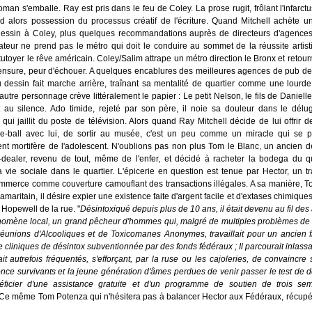
roman s'emballe. Ray est pris dans le feu de Coley. La prose rugit, frôlant l'infarct
d alors possession du processus créatif de l'écriture. Quand Mitchell achète 
dessin à Coley, plus quelques recommandations auprès de directeurs d'agences
teur ne prend pas le métro qui doit le conduire au sommet de la réussite artisti
tutoyer le rêve américain. Coley/Salim attrape un métro direction le Bronx et retou
censure, peur d'échouer. A quelques encablures des meilleures agences de pub d
 dessin fait marche arrière, traînant sa mentalité de quartier comme une lourd
utre personnage crève littéralement le papier : Le petit Nelson, le fils de Daniel
et au silence. Ado timide, rejeté par son père, il noie sa douleur dans le dél
 qui jaillit du poste de télévision. Alors quand Ray Mitchell décide de lui offrir d
e-ball avec lui, de sortir au musée, c'est un peu comme un miracle qui se p
nt mortifère de l'adolescent. N'oublions pas non plus Tom le Blanc, un ancien 
x-dealer, revenu de tout, même de l'enfer, et décidé à racheter la bodega du q
 vie sociale dans le quartier. L'épicerie en question est tenue par Hector, un tr
ommerce comme couverture camouflant des transactions illégales. A sa manière, 
amaritain, il désire expier une existence faite d'argent facile et d'extases chimiqu
 Hopewell de la rue. "
Désintoxiqué depuis plus de 10 ans, il était devenu au fil de
nomène local, un grand pêcheur d'hommes qui, malgré de multiples problèmes de 
éunions d'Alcooliques et de Toxicomanes Anonymes, travaillait pour un ancien fl
 cliniques de désintox subventionnée par des fonds fédéraux ; Il parcourait inlass
vait autrefois fréquentés, s'efforçant, par la ruse ou les cajoleries, de convaincre
nce survivants et la jeune génération d'âmes perdues de venir passer le test de 
ficier d'une assistance gratuite et d'un programme de soutien de trois se
 Ce même Tom Potenza qui n'hésitera pas à balancer Hector aux Fédéraux, récupér