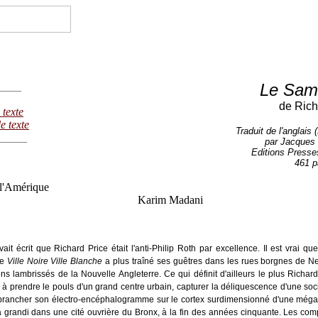
____
Le Sama
de Rich
 texte
le texte
Traduit de l'anglais 
_____
par Jacques
Editions Presses
461 p
 l'Amérique
rim Madani
vait écrit que Richard Price était l'anti-Philip Roth par excellence. Il est vrai qu
de
Ville Noire Ville Blanche
a plus traîné ses guêtres dans les rues borgnes de N
ns lambrissés de la Nouvelle Angleterre. Ce qui définit d'ailleurs le plus Richard 
e à prendre le pouls d'un grand centre urbain, capturer la déliquescence d'une so
 brancher son électro-encéphalogramme sur le cortex surdimensionné d'une méga
a grandi dans une cité ouvrière du Bronx, à la fin des années cinquante. Les c