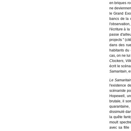
en briques rou
ne deviennent
le Grand Exod
bancs de la c
l'observation
l'écriture à l
passe d'aille
projects " (c
dans des rue
habitants du 
cas, on ne lui
Clockers
,
Vil
écrit le scéna
Samaritain
, 
Le Samaritai
l'existence 
scénariste po
Hopewell, un
brutale, il s
quarantaine, 
dissimulé dan
la quête fant
moult spectre
avec sa fill