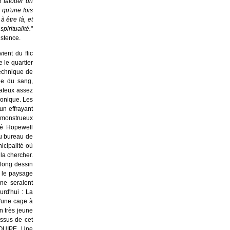
t tatouer un
e qu'une fois
 être là, et
piritualité.
"
istence.
ient du flic
le quartier
echnique de
che du sang,
mateux assez
ronique. Les
un effrayant
r monstrueux
ité Hopewell
du bureau de
icipalité où
 la chercher.
 long dessin
, le paysage
 ne seraient
urd'hui : La
d'une cage à
 très jeune
essus de cet
QUIPE. Une