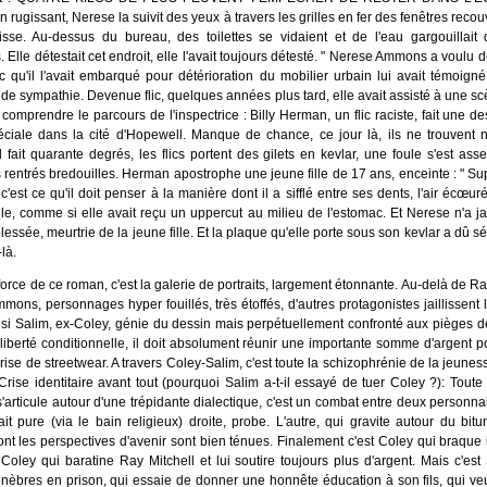
 rugissant, Nerese la suivit des yeux à travers les grilles en fer des fenêtres reco
isse. Au-dessus du bureau, des toilettes se vidaient et de l'eau gargouillait
Elle détestait cet endroit, elle l'avait toujours détesté. " Nerese Ammons a voulu de
ic qu'il l'avait embarqué pour détérioration du mobilier urbain lui avait témoig
t de sympathie. Devenue flic, quelques années plus tard, elle avait assisté à une sc
 comprendre le parcours de l'inspectrice : Billy Herman, un flic raciste, fait une d
éciale dans la cité d'Hopewell. Manque de chance, ce jour là, ils ne trouvent 
l fait quarante degrés, les flics portent des gilets en kevlar, une foule s'est as
ics rentrés bredouilles. Herman apostrophe une jeune fille de 17 ans, enceinte : " Su
c'est ce qu'il doit penser à la manière dont il a sifflé entre ses dents, l'air écœuré
le, comme si elle avait reçu un uppercut au milieu de l'estomac. Et Nerese n'a j
lessée, meurtrie de la jeune fille. Et la plaque qu'elle porte sous son kevlar a dû 
-là.
 force de ce roman, c'est la galerie de portraits, largement étonnante. Au-delà de Ra
ons, personnages hyper fouillés, très étoffés, d'autres protagonistes jaillissent l
nsi Salim, ex-Coley, génie du dessin mais perpétuellement confronté aux pièges de
 liberté conditionnelle, il doit absolument réunir une importante somme d'argent p
rise de streetwear. A travers Coley-Salim, c'est toute la schizophrénie de la jeunes
Crise identitaire avant tout (pourquoi Salim a-t-il essayé de tuer Coley ?): Toute l
'articule autour d'une trépidante dialectique, c'est un combat entre deux personnali
it pure (via le bain religieux) droite, probe. L'autre, qui gravite autour du bitu
dont les perspectives d'avenir sont bien ténues. Finalement c'est Coley qui braque 
t Coley qui baratine Ray Mitchell et lui soutire toujours plus d'argent. Mais c'est
ténèbres en prison, qui essaie de donner une honnête éducation à son fils, qui ve