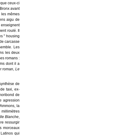
t que ceux-ci
 Bronx avant
ur les mêmes
sens aigu de
s enseignent
ent roulé. Il
es " housing
nde carcasse
semble. Les
ans les deux
 ses romans :
lms dont il a
ier roman,
Le
synthèse de
de taxi, ex-
 moribond de
ne agression
e Ammons, la
 millimètres
lle
Blanche
,
re ressurgir
les morceaux
Latinos qui