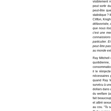
visiblement n
peut sortir d
peut-être que
statistique ?
Clifton, Knigh
défavorisée, c
que nous liso
c'est une me
connaissions
particulier. 
peut être pas
au monde ext
Ray Mitchell 
quotidienne
consommation 
il le réinjec
nécessaires p
quand Ray Mi
survécu à une
dollars dans 
du welfare (a
fait beaucoup
et attiré sexu
au cou. "
Tu s