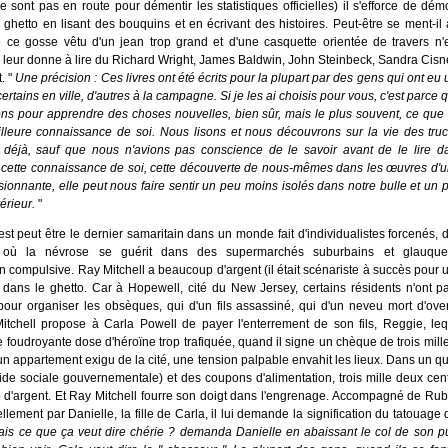
e sont pas en route pour démentir les statistiques officielles) il s'efforce de dém
u ghetto en lisant des bouquins et en écrivant des histoires. Peut-être se ment-il
 ce gosse vêtu d'un jean trop grand et d'une casquette orientée de travers n'e
 Il leur donne à lire du Richard Wright, James Baldwin, John Steinbeck, Sandra Cisne
t. "
Une précision : Ces livres ont été écrits pour la plupart par des gens qui ont eu
ertains en ville, d'autres à la campagne. Si je les ai choisis pour vous, c'est parce
ns pour apprendre des choses nouvelles, bien sûr, mais le plus souvent, ce que 
illeure connaissance de soi. Nous lisons et nous découvrons sur la vie des tr
 déjà, sauf que nous n'avions pas conscience de le savoir avant de le lire da
Et cette connaissance de soi, cette découverte de nous-mêmes dans les œuvres d'un
sionnante, elle peut nous faire sentir un peu moins isolés dans notre bulle et un p
érieur.
"
est peut être le dernier samaritain dans un monde fait d'individualistes forcenés, 
, où la névrose se guérit dans des supermarchés suburbains et glauque
compulsive. Ray Mitchell a beaucoup d'argent (il était scénariste à succès pour u
te dans le ghetto. Car à Hopewell, cité du New Jersey, certains résidents n'ont p
our organiser les obsèques, qui d'un fils assassiné, qui d'un neveu mort d'ove
tchell propose à Carla Powell de payer l'enterrement de son fils, Reggie, leq
 foudroyante dose d'héroïne trop trafiquée, quand il signe un chèque de trois mill
un appartement exigu de la cité, une tension palpable envahit les lieux. Dans un qua
ide sociale gouvernementale) et des coupons d'alimentation, trois mille deux cents
 d'argent. Et Ray Mitchell fourre son doigt dans l'engrenage. Accompagné de Rub
ellement par Danielle, la fille de Carla, il lui demande la signification du tatouage 
ais ce que ça veut dire chérie ? demanda Danielle en abaissant le col de son p