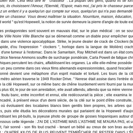
ien voir. Cela veut dire le " chasseur ". La plupart des gens, quand ils se fon
s, ils choisissent l'Amour, l'Eternité, l'Espoir, mais moi, j'ai pris le chasseur parc
 un enfant il y a quelqu'un qui compte sur vous, quelqu'un qui n'a pas demandé à
re un chasseur. Vous devez maîtriser la situation. Nourriture, maison, éducation, s
d world " qu'est Hopewell, la notion de survie demeure la pierre d'angle de toute ex
es protagonistes sont souvent en mauvais état, sur le plan médical : on se souv
 de
Ville Noire Ville Blanche
qui se démenait comme un diable pour empêcher que 
dans une violence apocalyptique. Strike, le jeune dealer de crack de
Clockers
(t
rapide, d'ou l'expression " clockers ", horloge dans la langue de Molière) cra
d'une tumeur à l'estomac. Dans le
Samaritain
, Ray Mitchell est dans un état co
ectrice Nerese Ammons souffre de surcharge pondérale, Carla Powell de fatigue ch
iques percutent les chairs, affaiblissent les organes. La ville elle-même possède 
t un peu comme dans ces vieux films allemands expressionnistes, quand l'escalie
tionné devient une métaphore d'un esprit malade et torturé. Les tours de la c
 métro aérien traverse le 1949 Rocker Drive. " Nerese était assise dans l'entrée 
de la cité Hopewell, sur ce même banc de chêne lourdement verni fourni par la mun
 plus tôt, le jour de son arrestation, elle avait attendu, attendu que sa mère vienne
outu banc, entre inconfort et ennui, elle redécouvrait la pièce ; elle examina le
encadré, à présent vieux d'un demi siècle, de la cité sur le point d'être construite
 où évoluaient des locataires blancs bien gentils bien propres, les arbres qui
s, puis elle étudia les décorations murales qui parlaient de la Hopewell d'aujo
terdisant les pit-bulls, la joyeuse photo de groupe de gosses hispaniques autour 
essous cette légende : J'AI DE L'ASTHME MAIS L'ASTHME NE M'AURA PAS, et un
t, l'air sonné - son fils tout craché - tenant un bébé au creux de son bras au-d
ent : QUATRE KILOS DE PLUS PEUVENT T'EMPÊCHER DE RESTER DANS L'É