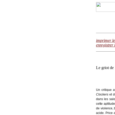
_________
imprimer le
enregistrer 
_________
Le griot de
Ka
Un critique a
Clockers
et 
dans les salo
cette aptitud
de violence,
acide. Price 