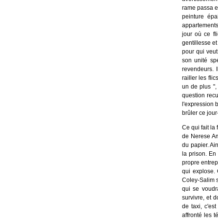
rame passa en
peinture épa
appartements. 
jour où ce fl
gentillesse e
pour qui veut
son unité sp
revendeurs. I
railler les fl
un de plus ", 
question recu
l'expression b
brûler ce jour
Ce qui fait la
de Nerese Amm
du papier. Ai
la prison. En
propre entrep
qui explose. 
Coley-Salim s
qui se voudra
survivre, et 
de taxi, c'es
affronté les 