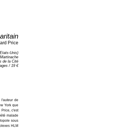
ritain
ard Price
(Etats-Unis)
 Martinache
 de la Cité
ages / 19 €
e l'auteur de
ew York que
Price, c'est
ciété malade
lopole sous
omplexes HLM