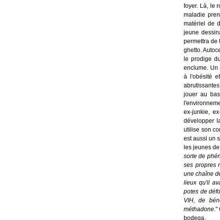
foyer. Là, le 
maladie pren
matériel de 
jeune dessina
permettra de 
ghetto. Auto
le prodige du
enclume. Un a
à l'obésité 
abrutissantes
jouer au bas
l'environneme
ex-junkie, e
développer la
utilise son c
est aussi un s
les jeunes de
sorte de phé
ses propres r
une chaîne de
lieux qu'il a
potes de défo
VIH, de béné
méthadone.
"
bodega.