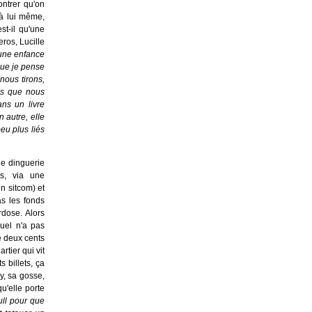
ontrer qu'on
 à lui même,
st-il qu'une
ros, Lucille
 une enfance
 que je pense
nous tirons,
ucs que nous
ns un livre
 autre, elle
eu plus liés
de dinguerie
s, via une
n sitcom) et
as les fonds
rdose. Alors
uel n'a pas
e deux cents
rtier qui vit
 billets, ça
y, sa gosse,
qu'elle porte
ull pour que