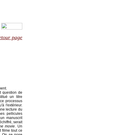
etour page
ment.
st question de
itué un titre
 ce processus
à l'extérieur.
ne lecture du
es pellicules
 un manuscrit
hiffré, serait
me movie
. Un
t filme tout ce
.
On se pose