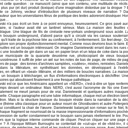
t cette question : ce manuscrit (ainsi que son contenu, une multitude de récits
le plus pur (et dur) produit (toxique) d'une imagination distordue par la drogue ? 
e ce Johnny, vecteur d'introduction de plusieurs niveaux de narration ? Da
uteur que les universitaires férus de poétique des textes adoreront disséquer. H
tique…
ski n'a pas écrit un livre à ce point ennuyeux, heureusement. Ce gros pavé aura
éraire, si l'auteur avait été un tantinet sérieux. Mais
La maison des feuilles
c
blague. Une blague de fils de cinéaste new-yorkais underground sous acide.
L
n bouquin underground, d'abord parce qu'il a circulé via les canaux souterrai
 qu'il traite de la psychose liée au confinement, à l'enfermement.
Six feet deep
; Da
 explore son propre dysfonctionnement mental. Comme nous devrions tous le faire. 
uilles
est un bouquin intéressant. On imagine Danielewski errant dans les rues 
 une bouteille de gin dans un sac en papier brun et un képa de coke dans la poc
èque municipale de la quarante deuxième rue, photocopiant de vieux bouqui
oussiéreuse. Il suffit de jeter un œil sur les notes de bas de page, de milieu de pa
ers de page : des tonnes d'archives samplées, «cutées», mixées, remixées. Daniele
ans la littérature, en synthétisant les données, en développant à l'extr
s, en offrant un «beat» littéraire, et des milliers de boucles narratives.
La maison
 un bouquin à télécharger, un flux d'informations électroniques à déchiffrer. Un
soires qui aboutissent finalement à une fresque pathétique.
ski est ce que les Américains appellent un «NERD», c'est-à-dire un type renfermé
mps devant un ordinateur. Mais NERD, c'est aussi l'acronyme de No one Ever
nalement ne meurt jamais pour de vrai. Danielewski et quelques autres inauguren
irtuelle. Chaque paragraphe est une lubie informatique, chaque mot un électron bien
tron. Mais si la structure basique du bouquin réside dans la narration de la dé
e (thème ultra classique pour un auteur nourri de
Ghostbusters
et autre
Poltergeis
ui constituent la chair de l'œuvre. Danielewski balançait son roman sur le Net, 
chaque fragment se nourrissait de la masse impressionnante d'informations pioché
pression de surfer constamment sur le bouquin sans jamais réellement le lire. Po
ors que la logique interne commande de cliquer. Peut-on cliquer sur une page 
r ? À l'époque William Burroughs se contentait de «cut-up» et de «fold-in», il
ournaux, de médecine, les pliait et les insérait dans sa propre prose. Avec Internet