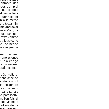
 phrases, des
modes d'emploi
, que ce petit
et des milliers
iquer. Cliquer
lton a la même
sburg News
. En
mble apprécier
«
everything is
lieux branchés
on texte comme
t jetable, le
re une théorie
ie clinique de
rieux recoins.
te une science
e un alter ego
ce processus.
raîtront plus
c désinvolture.
nonchalance de
ve de la «cool
e la métaphore
des. Evacuant
d, sans jamais
ire paresseux,
s j'en fais si
bitue vraiment
ait m'aider à
la famille des