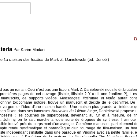
r
teria
Par Karim Madani
de
La maison des feuilles
de Mark Z. Danielewski (éd. Denoël)
st pas un roman. Ceci n'est pas une fiction. Mark Z. Danielewski nous le dit brutale
premières pages de cet ouvrage (lisible, illisible ? Y a-t-il une frontière ?), il e
 manuscrits, de supports vidéos.
Mensonges, littérature et vidéo
aurait const
Johnny, toxicomane notoire, trouve un manuscrit et décide de le déchiffrer. De
ion va germer l'idée d'une maison hantée. Une maison plus grande à l'intérieur qu'
en Dixon dans ses fameuses
Nouvelles du 14ème étage
, Danielewski propose u
mpseste ; les couches se superposent, devenant, au fur et à mesure, de fin
. Johnny, on le sait, marche à toute sorte de drogues de synthèse. Il annote
ble trouvé près du corps mort d'un aveugle. Ce même manuscrit, partiellement déc
ompte rendu systématique et paranoîaque d'un tournage de film-maison, un
ho
ste indépendant s'installe dans une baraque en Virginie
avec sa petite famille, e
l'intérieur et à l'extérieur de la maison. Le film s'appelle
The Navidson Record