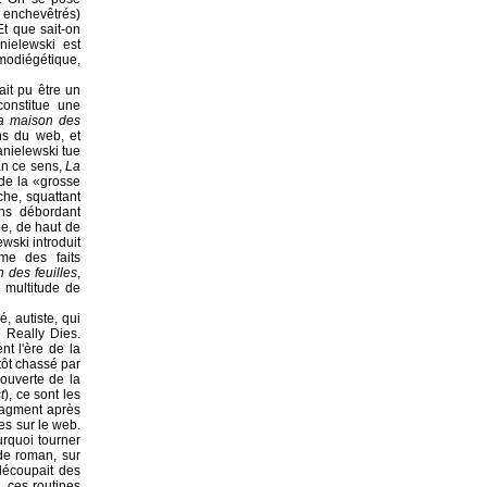
 enchevêtrés)
Et que sait-on
nielewski est
omodiégétique,
it pu être un
onstitue une
a maison des
ns du web, et
nielewski tue
En ce sens,
La
de la «grosse
he, squattant
ns débordant
ge, de haut de
wski introduit
ême des faits
 des feuilles
,
e multitude de
, autiste, qui
 Really Dies.
t l'ère de la
tôt chassé par
couverte de la
t
), ce sont les
fragment après
es sur le web.
urquoi tourner
de roman, sur
 découpait des
, ces routines