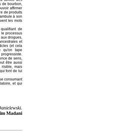
s de bourbon,
uvoir affirmer
re de produits
réambule à son
uvent les mots
qualifiant de
t le processus
e aux drogues,
ncestrales et
icles (et cela
e qu'on tape
 progressiste.
sence de sens,
eut être aussi
risible, mais
ui font de lui
e se consumant
atoire, et qui
Danielewski.
im Madani