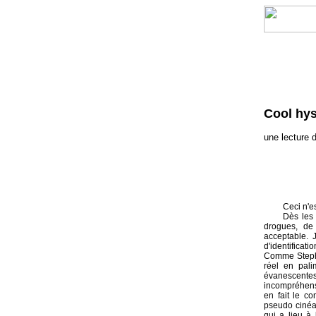
Cool hys
une lecture 
Ceci n'e
Dès les 
drogues, de
acceptable. 
d'identificat
Comme Steph
réel en pali
évanescentes
incompréhensi
en fait le c
pseudo cinéa
qui a lieu à 