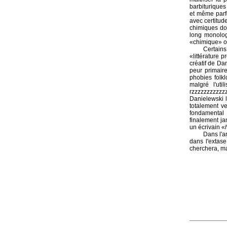
barbiturique
et même parfo
avec certitud
chimiques don
long monologu
«chimique» o
Certain
«littérature 
créatif de Da
peur primair
phobies folkl
malgré l'ut
rzzzzzzzzzzzz
Danielewski l
totalement ve
fondamental 
finalement ja
un écrivain «
Dans l'a
dans l'extase
cherchera, ma