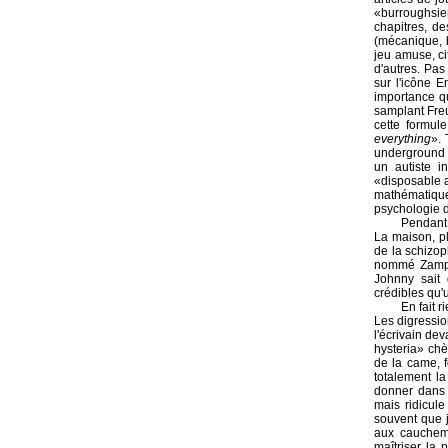
«burroughsie
chapitres, de
(mécanique, b
jeu amuse, ci
d'autres. Pas
sur l'icône E
importance q
samplant Freu
cette formul
everything
». 
underground d
un autiste i
«disposable a
mathématique 
psychologie d
Pendant 
La maison, p
de la schizop
nommé Zampan
Johnny sait 
crédibles qu'
En fait r
Les digressio
l'écrivain de
hysteria» chè
de la came, 
totalement la
donner dans «
mais ridicule
souvent que j
aux cauchema
maîtriser la 