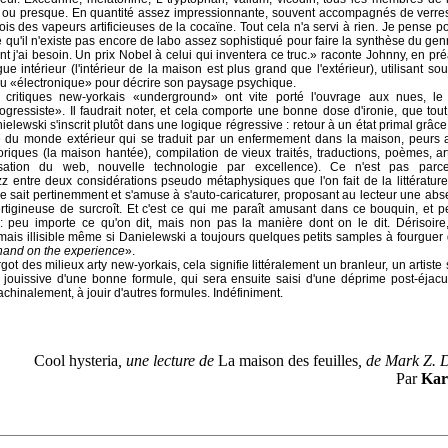
s ou presque. En quantité assez impressionnante, souvent accompagnés de verre
is des vapeurs artificieuses de la cocaïne. Tout cela n'a servi à rien. Je pense po
e qu'il n'existe pas encore de labo assez sophistiqué pour faire la synthèse du gen
t j'ai besoin. Un prix Nobel à celui qui inventera ce truc.» raconte Johnny, en p
e intérieur (l'intérieur de la maison est plus grand que l'extérieur), utilisant so
u «électronique» pour décrire son paysage psychique.
s critiques new-yorkais «underground» ont vite porté l'ouvrage aux nues, le 
progressiste». Il faudrait noter, et cela comporte une bonne dose d'ironie, que tou
nielewski s'inscrit plutôt dans une logique régressive : retour à un état primal grâc
e du monde extérieur qui se traduit par un enfermement dans la maison, peurs a
oriques (la maison hantée), compilation de vieux traités, traductions, poèmes, art
ilisation du web, nouvelle technologie par excellence). Ce n'est pas parc
z entre deux considérations pseudo métaphysiques que l'on fait de la littérature
e sait pertinemment et s'amuse
à s'auto-caricaturer, proposant au lecteur une ab
rtigineuse de surcroît. Et c'est ce qui me paraît amusant dans ce bouquin, et p
: peu importe ce qu'on dit, mais non pas la manière dont on le dit. Dérisoire, 
mais illisible même si Danielewski a toujours quelques petits samples à fourguer q
hand on the experience
».
rgot des milieux arty new-yorkais, cela signifie littéralement un branleur, un artist
 jouissive d'une bonne formule, qui sera ensuite saisi d'une déprime post-éjacul
chinalement, à jouir d'autres formules. Indéfiniment.
Cool hysteria
, une lecture de
La maison des feuilles
, de Mark Z. 
Par
Kar