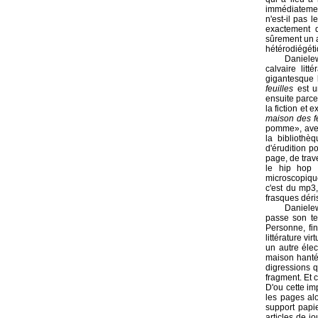
immédiatemen
n'est-il pas 
exactement d
sûrement un a
hétérodiégé
Danielew
calvaire litt
gigantesque 
feuilles
est u
ensuite parce
la fiction et
maison des fe
pomme», avec
la biblioth
d'érudition p
page, de trav
le hip hop d
microscopique
c'est du mp3,
frasques déri
Danielew
passe son te
Personne, fi
littérature v
un autre élec
maison hanté
digressions q
fragment. Et 
D'ou cette im
les pages al
support papie
articles de j