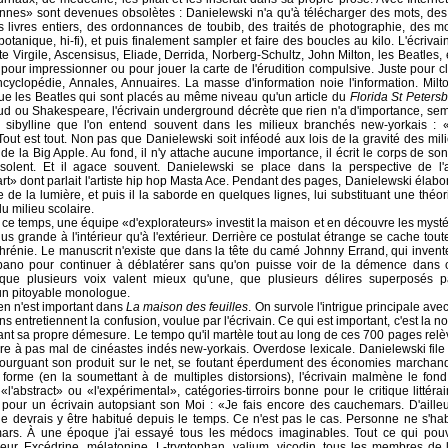
nnes» sont devenues obsolètes : Danielewski n'a qu'à télécharger des mots, des
s livres entiers, des ordonnances de toubib, des traités de photographie, des 
otanique, hi-fi), et puis finalement sampler et faire des boucles au kilo. L'écrivain
te Virgile, Ascensisus, Eliade, Derrida, Norberg-Schultz, John Milton,
les Beatles, 
 pour impressionner ou pour jouer la carte de l'érudition compulsive. Juste pour cl
ncyclopédie, Annales, Annuaires. La masse d'information noie l'information. Mi
ue les Beatles qui sont placés au même niveau qu'un article du
Florida St Peter
d ou Shakespeare, l'écrivain underground décrète que rien n'a d'importance, se
e sibylline que l'on entend souvent dans les milieux branchés new-yorkais : 
Tout est tout. Non pas que Danielewski soit inféodé aux lois de la gravité des mi
e la Big Apple. Au fond, il n'y attache aucune importance, il écrit le corps de s
nsolent. Et il agace souvent. Danielewski se place dans la perspective de l'ar
rt» dont parlait l'artiste hip hop Masta Ace. Pendant des pages, Danielewski élabo
de la lumière, et puis il la saborde en quelques lignes, lui substituant une théor
u milieu scolaire.
ce temps, une équipe «d'explorateurs» investit la maison et en découvre les mysté
lus
grande à l'intérieur qu'à l'extérieur. Derrière ce postulat étrange se cache tou
hrénie. Le manuscrit n'existe que dans la tête du camé Johnny Errand, qui invent
o pour continuer à déblatérer sans qu'on puisse voir de la démence dans 
que plusieurs voix valent mieux qu'une, que plusieurs délires superposés pa
un pitoyable monologue.
ien n'est important dans
La maison des feuilles
. On survole l'intrigue principale ave
ns entretiennent la confusion, voulue par l'écrivain. Ce qui est important, c'est la 
vant sa propre démesure. Le tempo qu'il martèle tout au long de ces 700 pages relè
re à pas mal de cinéastes indés new-yorkais. Overdose lexicale. Danielewski fil
fourguant son produit sur le net, se foutant éperdument des économies marchan
 forme (en la soumettant à de multiples distorsions), l'écrivain malmène le fon
l'abstract» ou «l'expérimental», catégories-tirroirs bonne pour le critique littéra
 pour un écrivain autopsiant son Moi : «Je fais encore des cauchemars. D'ailleur
e devrais y être habitué depuis le temps. Ce n'est pas le cas. Personne ne s'ha
rs. À une époque j'ai essayé tous les médocs imaginables. Tout ce qui pouv
peur. Excédrine, mélatonine, L-tryptophan, valium, vicodin, tous les membres de 