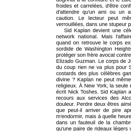
froides et carrelées, d'être con
d'attendre qu'un ami ou un a
caution. Le lecteur peut mê
verrouillées, dans une stupeur p
Sid Kaplan devient une cél
network national. Mais l'affai
quand on retrouve le corps e
sordide de Washington Heights
protéger son frère avocat contr
Elizado Guzman. Le corps de Juli
du coup rien ne va plus pour S
costards des plus célèbres gan
divine ? Kaplan ne peut même pa
religieux. À New York, la seule r
écrit Nick Toshes. Sid Kaplan a
recours aux services des Alc
douleur. Perdre deux êtres aimés
que peut-il arriver de pire a
m'endormir, mais à quelle heur
dans un fauteuil de la chambre
qu'une paire de rideaux légers v