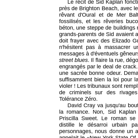
Le récit de Sid Kaplan fonc
près de Brighton Beach, avec le
rêvant d'Oural et de Mer Bal
fossilisés, et les rêveries bu
béton, une steppe de buildings 
grands-parents de Sid avaient af
doit frayer avec des Elizado 
n'hésitent pas à massacrer un
messages à d'éventuels gêneurs.
street blues
. Il flaire la rue, dé
engrangés par le deal de crack
une sacrée bonne odeur. Deman
suffisamment bien la loi pour la
violer ! Les tribunaux sont remp
de criminels sur des rivages
Tolérance Zéro.
David Cray va jusqu'au bou
la romance. Non, Sid Kaplan
Priscilla Sweet. Le roman se 
distille le désarroi urbain 
personnages, nous donne un a
appelait le «New York State Of M