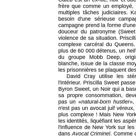
frère que comme un employé, ta
multiples tâches judiciaires. 
besoin d'une sérieuse campag
campagne prend la forme d'une 
douceur du patronyme (Sweet 
violence de sa situation. Priscil
complexe carcéral du Queens. R
plus de 60 000 détenus, un
hel
du groupe Mobb Deep, ori
blanche, issue de la classe moy
les prisonnières se plaquent des
David Cray utilise les st
l'intérieur. Priscilla Sweet pas
Byron Sweet, un Noir qui a basc
sa propre consommation, deve
pas un «
natural-born hustler
»,
n'est pas un avocat juif véreux, 
plus complexe ! Mais New York 
les identités, liquéfiant les asp
l'influence de New York sur le
dans
Avocat Criminel
. Comme ch