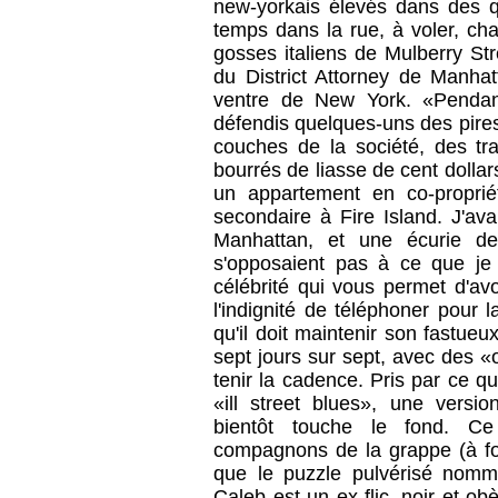
new-yorkais élevés dans des q
temps dans la rue, à voler, chapa
gosses italiens de Mulberry St
du District Attorney de Manhat
ventre de New York. «Pendant 
défendis quelques-uns des pires
couches de la société, des tr
bourrés de liasse de cent dolla
un appartement en co-propri
secondaire à Fire Island. J'av
Manhattan, et une écurie de
s'opposaient pas à ce que je 
célébrité qui vous permet d'av
l'indignité de téléphoner pour 
qu'il doit maintenir son fastueux 
sept jours sur sept, avec des «
tenir la cadence. Pris par ce q
«ill street blues», une versi
bientôt touche le fond. Ce
compagnons de la grappe (à fort
que le puzzle pulvérisé nommé
Caleb est un ex-flic, noir et 