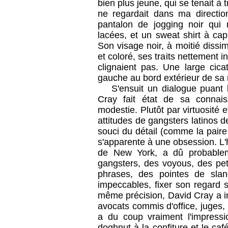
bien plus jeune, qui se tenait à t
ne regardait dans ma direction
pantalon de jogging noir qui
lacées, et un sweat shirt à ca
Son visage noir, à moitié dissim
et coloré, ses traits nettement i
clignaient pas. Une large cica
gauche au bord extérieur de sa
S'ensuit un dialogue puant
Cray fait état de sa connai
modestie. Plutôt par virtuosité e
attitudes de gangsters latinos 
souci du détail (comme la pair
s'apparente à une obsession. L
de New York, a dû probablem
gangsters, des voyous, des pet
phrases, des pointes de slan
impeccables, fixer son regard s
même précision, David Cray a in
avocats commis d'office, juges, 
a du coup vraiment l'impressio
doghnut à la confiture et le caf