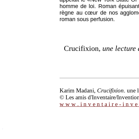
homme de loi. Roman épuisan
règne au cœur de nos agglomé
roman sous perfusion.
Crucifixion
, une lecture
Karim Madani,
Crucifixion
. une 
© Les amis d'Inventaire/Invention 
w w w . i n v e n t a i r e - i n v e