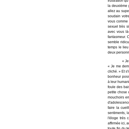
frustration qu
la deuxième p
allez au sup
soudain votr
vous comme un
sexuel très s
avec vous là-
fantasmeur. C
semble ridicu
temps le lieu
deux personn
« Je
« Je me deman
cliché. » Et s
bonheur poss
à leur humanit
foule des bai
petite chose
mouchoirs en 
d'adolescence
faire la cuei
sentiments, l
l'éloge très 
affirmée ici,
toute fin du 