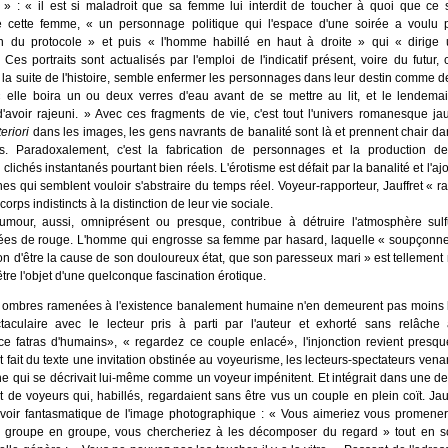
» : « il est si maladroit que sa femme lui interdit de toucher à quoi que ce 
 cette femme, « un personnage politique qui l'espace d'une soirée a voulu 
in du protocole » et puis « l'homme habillé en haut à droite » qui « dirige
Ces portraits sont actualisés par l'emploi de l'indicatif présent, voire du futur, c
a suite de l'histoire, semble enfermer les personnages dans leur destin comme d
 elle boira un ou deux verres d'eau avant de se mettre au lit, et le lendemai
d'avoir rajeuni. » Avec ces fragments de vie, c'est tout l'univers romanesque jauf
teriori
dans les images, les gens navrants de banalité sont là et prennent chair da
s. Paradoxalement, c'est la fabrication de personnages et la production de 
 clichés instantanés pourtant bien réels. L'érotisme est défait par la banalité et l'a
es qui semblent vouloir s'abstraire du temps réel. Voyeur-rapporteur, Jauffret « r
orps indistincts à la distinction de leur vie sociale.
umour, aussi, omniprésent ou presque, contribue à détruire l'atmosphère sul
es de rouge. L'homme qui engrosse sa femme par hasard, laquelle « soupçonn
on d'être la cause de son douloureux état, que son paresseux mari » est tellement ri
être l'objet d'une quelconque fascination érotique.
ombres ramenées à l'existence banalement humaine n'en demeurent pas moins le
ctaculaire avec le lecteur pris à parti par l'auteur et exhorté sans relâch
e fatras d'humains», « regardez ce couple enlacé», l'injonction revient presq
 fait du texte une invitation obstinée au voyeurisme, les lecteurs-spectateurs vena
e qui se décrivait lui-même comme un voyeur impénitent. Et intégrait dans une d
t de voyeurs qui, habillés, regardaient sans être vus un couple en plein coït. Jau
voir fantasmatique de l'image photographique : « Vous aimeriez vous promener
e groupe en groupe, vous chercheriez à les décomposer du regard » tout en so