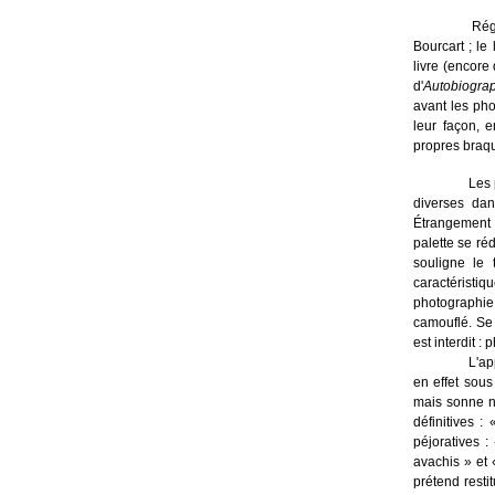
Rég
Bourcart ; le
livre (encore
d'
Autobiogra
avant les pho
leur façon, 
propres braqu
Les 
diverses da
Étrangement 
palette se ré
souligne le
caractéristi
photographie 
camouflé. Se 
est interdit :
L'ap
en effet sous
mais sonne n
définitives :
péjoratives :
avachis » et 
prétend resti