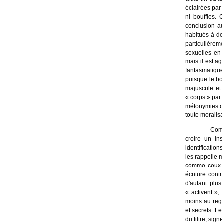
éclairées par
ni bouffies.
conclusion au
habitués à d
particulièrem
sexuelles en 
mais il est ag
fantasmatiqu
puisque le bo
majuscule et
« corps » par
métonymies dé
toute moralis
Com
croire un in
identification
les rappelle 
comme ceux é
écriture con
d'autant plu
« activent »,
moins au reg
et secrets. Le
du filtre, sign