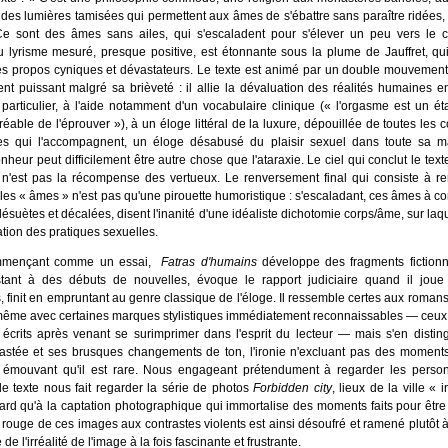
 des lumières tamisées qui permettent aux âmes de s'ébattre sans paraître ridées, 
 Ce sont des âmes sans ailes, qui s'escaladent pour s'élever un peu vers le c
 lyrisme mesuré, presque positive, est étonnante sous la plume de Jauffret, qu
es propos cyniques et dévastateurs. Le texte est animé par un double mouvement
ent puissant malgré sa brièveté : il allie la dévaluation des réalités humaines e
particulier, à l'aide notamment d'un vocabulaire clinique (« l'orgasme est un ét
réable de l'éprouver »), à un éloge littéral de la luxure, dépouillée de toutes les 
es qui l'accompagnent, un éloge désabusé du plaisir sexuel dans toute sa ma
nheur peut difficilement être autre chose que l'ataraxie. Le ciel qui conclut le tex
 n'est pas la récompense des vertueux. Le renversement final qui consiste à r
 les « âmes » n'est pas qu'une pirouette humoristique : s'escaladant, ces âmes à co
suètes et décalées, disent l'inanité d'une idéaliste dichotomie corps/âme, sur laq
ation des pratiques sexuelles.
mençant comme un essai,
Fatras d'humains
développe des fragments fictionn
stant à des débuts de nouvelles, évoque le rapport judiciaire quand il joue
s, finit en empruntant au genre classique de l'éloge. Il ressemble certes aux romans
même avec certaines marques stylistiques immédiatement reconnaissables — ceux 
crits après venant se surimprimer dans l'esprit du lecteur — mais s'en distin
trastée et ses brusques changements de ton, l'ironie n'excluant pas des moment
s émouvant qu'il est rare. Nous engageant prétendument à regarder les person
 le texte nous fait regarder la série de photos
Forbidden city
, lieux de la ville « 
ard qu'à la captation photographique qui immortalise des moments faits pour êt
 rouge de ces images aux contrastes violents est ainsi désoufré et ramené plutôt à l
e de l'irréalité de l'image à la fois fascinante et frustrante.