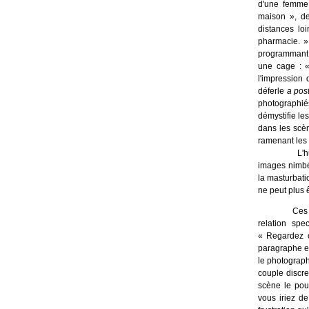
d'une femme 
maison », de
distances lo
pharmacie. » 
programmant l
une cage : «
l'impression 
déferle
a pos
photographié
démystifie les
dans les scèn
ramenant les c
L'h
images nimbé
la masturbati
ne peut plus 
Ces 
relation spe
« Regardez c
paragraphe et
le photograph
couple discre
scène le pou
vous iriez d