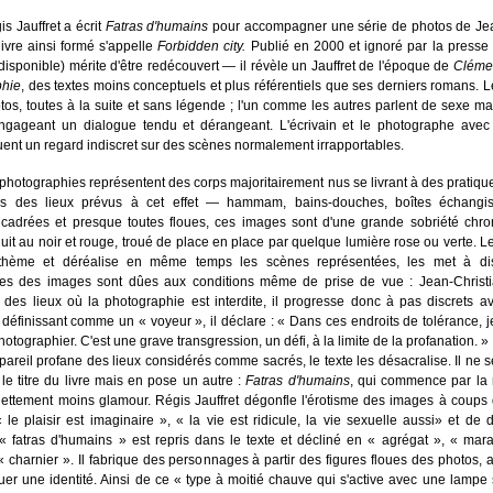
is Jauffret a écrit
Fatras d'humains
pour accompagner une série de photos de Jea
 livre ainsi formé s'appelle
Forbidden city.
Publié en 2000 et ignoré par la presse li
 disponible) mérite d'être redécouvert — il révèle un Jauffret de l'époque de
Cléme
phie
, des textes moins conceptuels et plus référentiels que ses derniers romans. Le
tos, toutes à la suite et sans légende ; l'un comme les autres parlent de sexe m
engageant un dialogue tendu et dérangeant. L'écrivain et le photographe avec 
ent un regard indiscret sur des scènes normalement irrapportables.
photographies représentent des corps majoritairement nus se livrant à des pratiqu
ns des lieux prévus à cet effet — hammam, bains-douches, boîtes échangi
cadrées et presque toutes floues, ces images sont d'une grande sobriété chro
duit au noir et rouge, troué de place en place par quelque lumière rose ou verte. Le
 thème et déréalise en même temps les scènes représentées, les met à di
ques des images sont dûes aux conditions même de prise de vue : Jean-Christi
des lieux où la photographie est interdite, il progresse donc à pas discrets a
définissant comme un « voyeur », il déclare : « Dans ces endroits de tolérance, je
 photographier. C'est une grave transgression, un défi, à la limite de la profanation. »
pareil profane des lieux considérés comme sacrés, le texte les désacralise. Il ne s
 le titre du livre mais en pose un autre :
Fatras d'humains
, qui commence par la 
ettement moins glamour. Régis Jauffret dégonfle l'érotisme des images à coups 
 « le plaisir est imaginaire », « la vie est ridicule, la vie sexuelle aussi» et de 
 « fatras d'humains » est repris dans le texte et décliné en « agrégat », « mar
« charnier ». Il fabrique des personnages à partir des figures floues des photos, a
tuer une identité. Ainsi de ce « type à moitié chauve qui s'active avec une lampe 