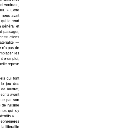
ni ventrues,
iel. » Cette
i nous avait
 qui le rend
n général et
at passager,
constructions
térialité —
te n'a pas de
emplacer les
ntre-emploi,
uelle repose
els qui font
 le jeu des
 de Jauffret,
écrits avant
gue par son
s de lyrisme
nes qui s'y
interdits » —
re éphémères
a littéralité