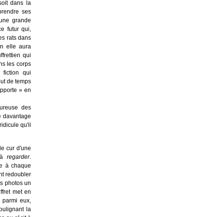
soit dans la
prendre ses
 une grande
e futur qui,
es rats dans
n elle aura
frettien qui
ns les corps
fiction qui
jout de temps
apporte » en
fureuse des
e davantage
dicule qu'il
 cur d'une
e à
regarder
.
ue à chaque
nt redoubler
es photos un
ffret met en
 parmi eux,
ulignant la