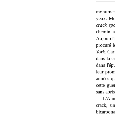
monumenta
yeux. Me 
crack spo
chemin a
Aujourd'h
procuré l
York
. Car
dans la c
dans l'ép
leur prom
années qu
cette gue
sans abri
L'Amér
crack, u
bicarbona