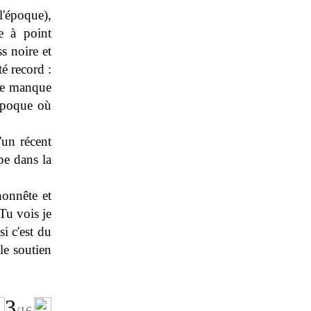
l'époque),
e à point
s noire et
é record :
le manque
 époque où
'un récent
pe dans la
honnête et
 Tu vois je
i c'est du
le soutien
3