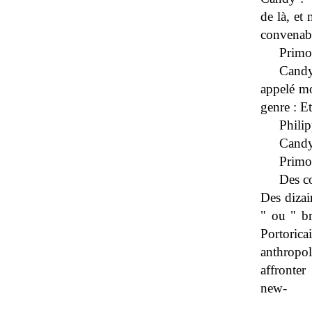
de là, et 
convenabl
Primo 
Candy
appelé mon
genre : Et
Philip
Candy 
Primo 
Des co
Des dizai
" ou " br
Portorica
anthropol
affronter
new-