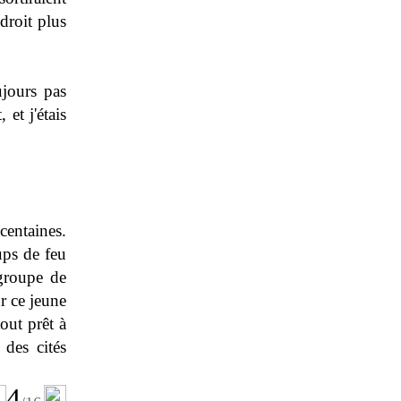
ndroit plus
ujours pas
 et j'étais
centaines.
ups de feu
 groupe de
r ce jeune
out prêt à
 des cités
4