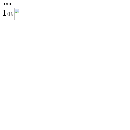
e tour
1
/16