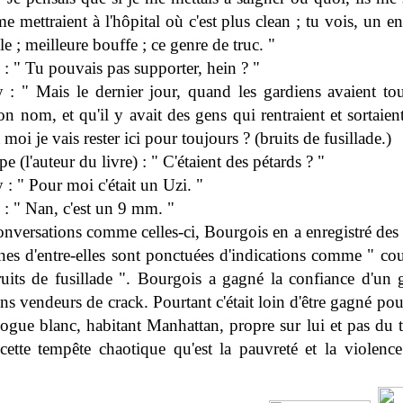
me mettraient à l'hôpital où c'est plus clean ; tu vois, un e
e ; meilleure bouffe ; ce genre de truc. "
: " Tu pouvais pas supporter, hein ? "
 : " Mais le dernier jour, quand les gardiens avaient to
 nom, et qu'il y avait des gens qui rentraient et sortaient,
 moi je vais rester ici pour toujours ? (bruits de fusillade.)
pe (l'auteur du livre) : " C'étaient des pétards ? "
: " Pour moi c'était un Uzi. "
: " Nan, c'est un 9 mm. "
nversations comme celles-ci, Bourgois en a enregistré des 
nes d'entre-elles sont ponctuées d'indications comme " co
uits de fusillade ". Bourgois a gagné la confiance d'un
ins vendeurs de crack. Pourtant c'était loin d'être gagné pou
ogue blanc, habitant Manhattan, propre sur lui et pas du t
 cette tempête chaotique qu'est la pauvreté et la violence