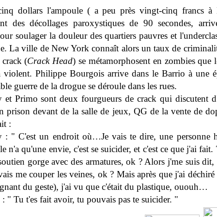
inq dollars l'ampoule ( a peu près vingt-cinq francs à 
nt des décollages paroxystiques de 90 secondes, arriv
r soulager la douleur des quartiers pauvres et l'underclas
e. La ville de New York connaît alors un taux de criminalit
à crack (
Crack Head
) se métamorphosent en zombies que 
a violent. Philippe Bourgois arrive dans le Barrio à une
able guerre de la drogue se déroule dans les rues.
 et Primo sont deux fourgueurs de crack qui discutent d
n prison devant de la salle de jeux, QG de la vente de do
it :
 : " C'est un endroit où…Je vais te dire, une personne 
 n'a qu'une envie, c'est se suicider, et c'est ce que j'ai fait.
soutien gorge avec des armatures, ok ? Alors j'me suis dit, s
 vais me couper les veines, ok ? Mais après que j'ai déchiré 
nant du geste), j'ai vu que c'était du plastique, ououh…
: " Tu t'es fait avoir, tu pouvais pas te suicider. "