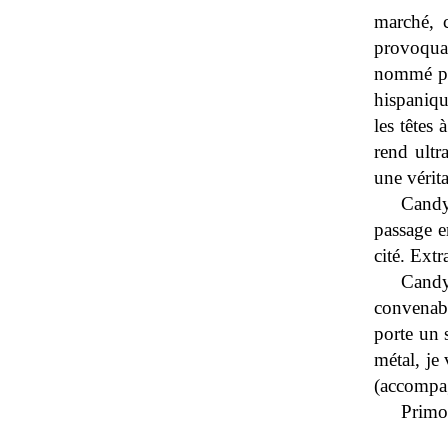
marché, c
provoqua
nommé pou
hispaniqu
les têtes 
rend ultr
une vérit
Candy
passage e
cité. Extra
Candy
convenable
porte un 
métal, je
(accompag
Primo 