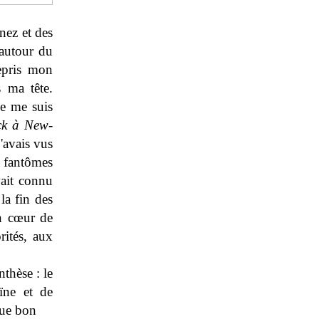
nez et des
 autour du
epris mon
 ma tête.
je me suis
ack à New-
'avais vus
s fantômes
vait connu
la fin des
in cœur de
rités, aux
thèse : le
ïne et de
gue bon