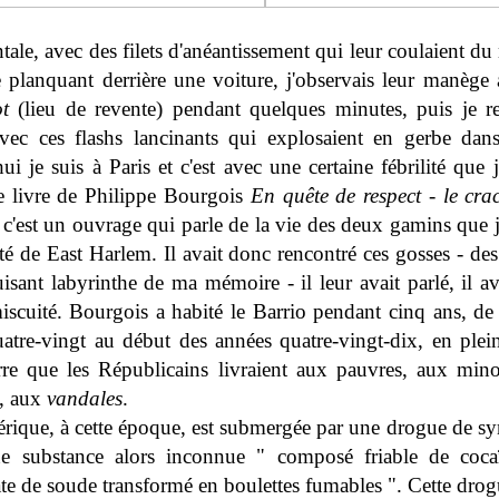
le, avec des filets d'anéantissement qui leur coulaient du 
planquant derrière une voiture, j'observais leur manège
t
(lieu de revente) pendant quelques minutes, puis je r
vec ces flashs lancinants qui explosaient en gerbe dans
ui je suis à Paris et c'est avec une certaine fébrilité que 
e livre de Philippe Bourgois
En quête de respect - le cr
 c'est un ouvrage qui parle de la vie des deux gamins que j
ité de East Harlem. Il avait donc rencontré ces gosses - de
uisant labyrinthe de ma mémoire - il leur avait parlé, il a
iscuité. Bourgois a habité le Barrio pendant cinq ans, de 
atre-vingt au début des années quatre-vingt-dix, en ple
rre que les Républicains livraient aux pauvres, aux mino
s, aux
vandales
.
ique, à cette époque, est submergée par une drogue de syn
ne substance alors inconnue " composé friable de coca
te de soude transformé en boulettes fumables ". Cette dro