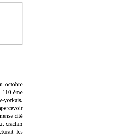
en octobre
la 110 ème
-yorkais.
apercevoir
mense cité
it crachin
turait les