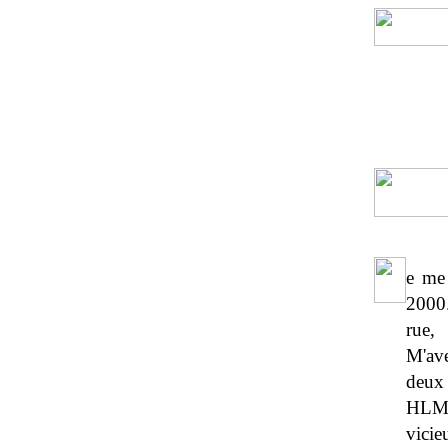
e me 
2000.
rue,
M'ave
deux 
HLM
vicie