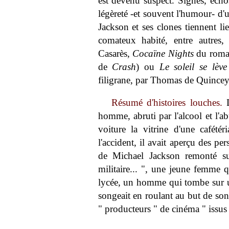
est devenu suspect. Signes, échos
légèreté -et souvent l'humour- d'
Jackson et ses clones tiennent l
comateux habité, entre autres
Casarès,
Cocaïne Nights
du roman
de
Crash
) ou
Le soleil se lève
filigrane, par Thomas de Quinc
Résumé d'histoires louches.
L
homme, abruti par l'alcool et l'a
voiture la vitrine d'une cafétér
l'accident, il avait aperçu des p
de Michael Jackson remonté sur
militaire... ", une jeune femme q
lycée, un homme qui tombe sur un t
songeait en roulant au but de son
" producteurs " de cinéma " issus d