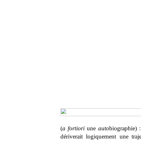
(
a fortiori
une
auto
biographie) 
dériverait logiquement une traj