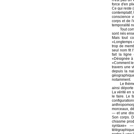
n'est pas un 
force d'en pl
Ce qui reste (
contemplatif, 
conscience vi
corps et de l
temporalité n
Tout com
sont nés ens
Mais tout co
«Longtemps on
trop de membr
seul nom fit 
fait la ligne
«Désignée à pa
«Comment le r
travers une v
depuis la na
géographique
notamment.
Le thème
ainsi déporte
La vérité en 
le faire. Le 
configuratio
anthropomorp
morceaux, dép
— et une diss
Son corps. D
chiasme prod
syntaxe» — 
télégraphique