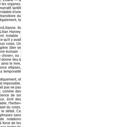
e, Liliane — à
r les organes.
arratif, tantôt
 instable d'une
transitoire du
 également, la
/Lilianne. Ils
ilian Harvey.
nt instable :
 qu'il y avait
deux corps. Un
agière
Sker
se
nir-écrivain :
re chose», ou :
l donne lieu à
insi le livre,
force ellipses,
a temporalité
stiquement, et
st impossible.
ait pas ne pas
sir, comme des
cience de soi
ux, écrit des
able, l'herbe»
ejet du corps.
 le défait. Ce
 phrases sans
de notations
à force de les