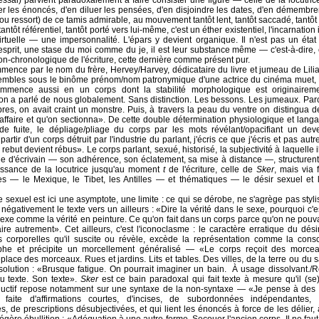
essai) parvient paradoxalement à faire consister une figure — celle de la locutric
ier les énoncés, d'en diluer les pensées, d'en disjoindre les dates, d'en démembre
ou ressort) de ce tamis admirable, au mouvement tantôt lent, tantôt saccadé, tantôt n
tantôt référentiel, tantôt porté vers lui-même, c'est un éther existentiel, l'incarnation
rtuelle — une impersonnalité. L'épars y devient organique. Il n'est pas un état 
'esprit, une stase du moi comme du je, il est leur substance même — c'est-à-dire,
on-chronologique de l'écriture, cette dernière comme présent pur.
mence par le nom du frère, Hervey/Harvey, dédicataire du livre et jumeau de Lilian
embles sous le binôme prénom/nom patronymique d'une actrice du cinéma muet, L
mmence aussi en un corps dont la stabilité morphologique est originaireme
 a parlé de nous globalement. Sans distinction. Les bessons. Les jumeaux. Parce
es, on avait craint un monstre. Puis, à travers la peau du ventre on distingua 
l'affaire et qu'on sectionna». De cette double détermination physiologique et lang
 de fuite, le dépliage/pliage du corps par les mots révélant/opacifiant un deve
rtir d'un corps détruit par l'industrie du parlant, j'écris ce que j'écris et pas aut
ebut devient rébus». Le corps parlant, sexué, historisé, la subjectivité à laquelle i
ie d'écrivain — son adhérence, son éclatement, sa mise à distance —, structurent a
issance de la locutrice jusqu'au moment
t
de l'écriture, celle de
Sker
, mais via 
s — le Mexique, le Tibet, les Antilles — et thématiques — le désir sexuel et l
 sexuel est ici une asymptote, une limite : ce qui se dérobe, ne s'agrège pas styli
 négativement le texte vers un ailleurs : «Dire la vérité dans le sexe, pourquoi c'e
sexe comme la vérité en peinture. Ce qu'on fait dans un corps parce qu'on ne pouv
faire autrement». Cet ailleurs, c'est l'iconoclasme : le caractère erratique du dé
ns corporelles qu'il suscite ou révèle, excède la représentation comme la cons
he et précipite un morcellement généralisé — «Le corps reçoit des morcea
lace des morceaux. Rues et jardins. Lits et tables. Des villes, de la terre ou du s
olution : «Brusque fatigue. On pourrait imaginer un bain. À usage dissolvant./R
u texte. Son texte».
Sker
est ce bain paradoxal qui fait texte à mesure qu'il (se)
uctif repose notamment sur une syntaxe de la non-syntaxe — «Je pense à des
faite d'affirmations courtes, d'incises, de subordonnées indépendantes, 
s, de prescriptions désubjectivées, et qui lient les énoncés à force de les délier, 