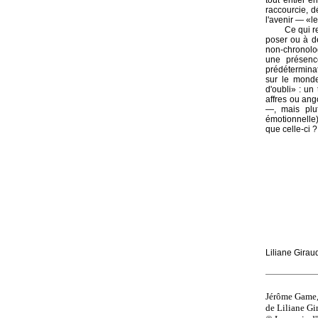
tout entier e
raccourcie, d
l'avenir — «l
Ce qui r
poser ou à d
non-chronolog
une présence
prédéterminat
sur le monde
d'oubli» : un
affres ou an
—, mais plut
émotionnelle)
que celle-ci 
Liliane Gira
Jérôme Game
de Liliane G