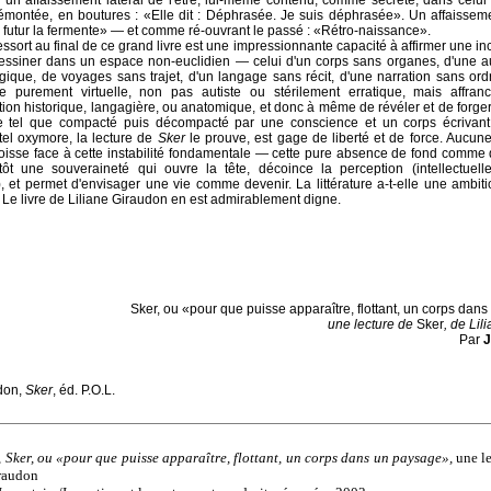
n un affaissement latéral de l'être, lui-même contenu, comme secrété, dans celui
émontée, en boutures : «Elle dit : Déphrasée. Je suis déphrasée». Un affaissem
e futur la fermente» — et comme ré-ouvrant le passé : «Rétro-naissance».
essort au final de ce grand livre est une impressionnante capacité à affirmer une in
essiner dans un espace non-euclidien — celui d'un corps sans organes, d'une a
ique, de voyages sans trajet, d'un langage sans récit, d'une narration sans or
 purement virtuelle, non pas autiste ou stérilement erratique, mais affran
ion historique, langagière, ou anatomique, et donc à même de révéler et de forger
 tel que compacté puis décompacté par une conscience et un corps écrivant
 tel oxymore, la lecture de
Sker
le prouve, est gage de liberté et de force. Aucun
goisse face à cette instabilité fondamentale — cette pure absence de fond comme
ôt une souveraineté qui ouvre la tête, décoince la perception (intellectuelle,
, et permet d'envisager une vie comme devenir. La littérature a-t-elle une ambit
? Le livre de Liliane Giraudon en est admirablement digne.
Sker, ou «pour que puisse apparaître, flottant, un corps dan
une lecture de
Sker
, de Lil
Par
udon,
Sker
, éd. P.O.L.
,
Sker, ou «pour que puisse apparaître, flottant, un corps dans un paysage»,
une l
iraudon