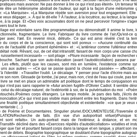
légère ébullition : «Adéquation à une autre forme. Secouer l'ancien corps. Il ne faut
 pratiques mais avancer. Ne pas donner à lire ce qui n'est pas éteint». Un tenseur f
e être un hétéronyme abstrait de l'auteur, qui agit à la façon d'une métonymie 
: «La Marquise». «La Marquise répète son aversion pour tout engagement. Elle l
 veux dégager...». À qui le dit-elle ? À l'auteur, à la locutrice, au lecteur, à la langu
e, à la page. Et «Des voix acousmates dont on ne peut percevoir l'origine» s'ag
ers tout le livre.
llage est volontaire sans être programmatique ou démonstratif. Il anime le livre, l
actionnelle, fragmentaire. Le livre. Fabriquer du livre comme de l'air./Qu'est-ce q
er avec l'œil. En revenir rincé, détruit». Ce qui est ainsi révélé c'est la tem
e du corps et de la conscience, qui sont soit poreux — «Aucune continuité dan
rs de l'actualité d'un présent éphémère» et : «L'antérieur comme l'ultérieur entren
étail noté. Rêvant, oui, de cet état intransitif, faisant de mon corps une caisse c
 ruissellement incessant» — soit pliage : «Pliure incessante : façon de rechercher c
 bouche. Sachant que son auto-éducation (avant l'autodécollation) passera par 
. Les effets, plutôt que les causes, sont mis en lumière, l'existence comme sy
s uns aux autres — «Ce qui se passe quand la chose est passée» — affectant,
à l'identité : «Travailler l'oubli. Le décalage. Y penser pour l'acte d'écrire mais a
re son nom. Glissade (je tombe, j'ai peur, mais non, c'est de l'eau qui coule, pas to
u livre se met en place un admirable art poétique dont le temps de conjugaison es
et qui n'est pas sans rappeler le «futur ancien fugitif» d'Olivier Cadiot. Il semble dé
e, celui du décalage naturel, de l'extériorité à soi, de la pulvérisation du moi : «P
touchés./Poèmes corps étrangers. Le temps mobile. Je pars des faits, j'écris de
'énonciation.)/Ce qui n'est pas visible mais présent entre les fragments. Dans l'ent
une finalité poétique simultanément objectiviste et existentielle : «ce que je veux 
ntariste (…)
e de Poème et Documentaires. Singulier pluriel./DOCUMENTEUSE./Traversée d
TION/Recherche de faits. (En vue d'un autoportrait virtuel)/Puisque to
t sont refaits». Un auto-portrait mais de l'extérieur, à distance, et en 
ransitif» décliné dans des «Exercices répétés d'autodécollation» volatiles et in
ger que l'air et pourtant faisant corps dans la langue et en langue, y pliant son ine
ent de débris. Biographie topographique se doublant d'une topographie autograp