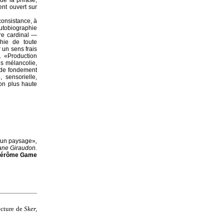
 de la phrase,
ent ouvert sur
consistance, à
utobiographie
dre cardinal —
chie de toute
 un sens frais
. «Production
es mélancolie,
 de fondement
 sensorielle,
ion plus haute
s un paysage»
,
iane Giraudon.
Jérôme Game
ecture de
Sker,