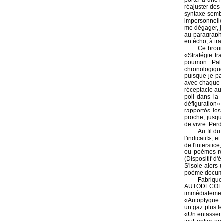
porter à une 
réajuster des
syntaxe sembl
impersonnelle
me dégager, je
au paragraph
en écho, à trav
Ce broui
«Stratégie fr
poumon. Palp
chronologiqu
puisque je pa
avec chaque d
réceptacle au
poil dans la
défiguration»
rapportés le
proche, jusqu'
de vivre. Perd
Au fil d
l'indicatif», 
de l'interstic
ou poèmes re
(Dispositif d
S'isole alors 
poème docume
Fabriqu
AUTODECOLLA
immédiatemen
«Autoptyque T
un gaz plus lé
«Un entassem