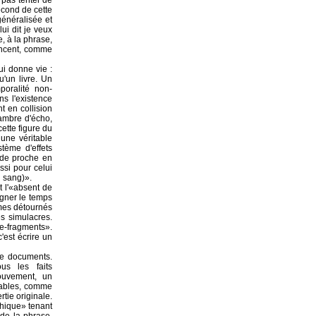
 pas tenter de
écond de cette
généralisée et
ui dit je veux
e, à la phrase,
encent, comme
ui donne vie :
u'un livre. Un
poralité non-
s l'existence
t en collision
hambre d'écho,
ette figure du
une véritable
stème d'effets
 de proche en
ussi pour celui
n sang)».
t l'«absent de
signer le temps
oèmes détournés
s simulacres.
re-fragments».
c'est écrire un
e documents.
us les faits
mouvement, un
stables, comme
rtie originale.
hique» tenant