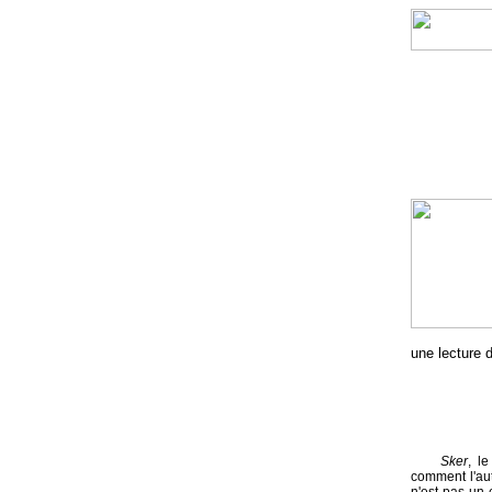
une lecture 
Sker
, l
comment l'aut