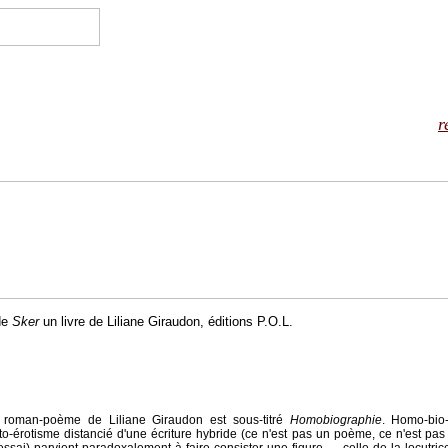
r
de
Sker
un livre de Liliane Giraudon, éditions P.O.L.
e roman-poème de Liliane Giraudon est sous-titré
Homobiographie
. Homo-bio
o-érotisme distancié d'une écriture hybride (ce n'est pas un poème, ce n'est pa