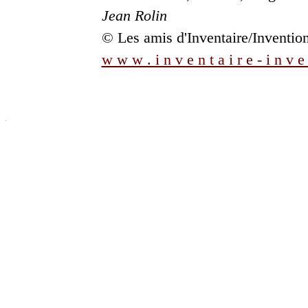
Jean Rolin
© Les amis d'Inventaire/Invention 
w w w . i n v e n t a i r e - i n v e