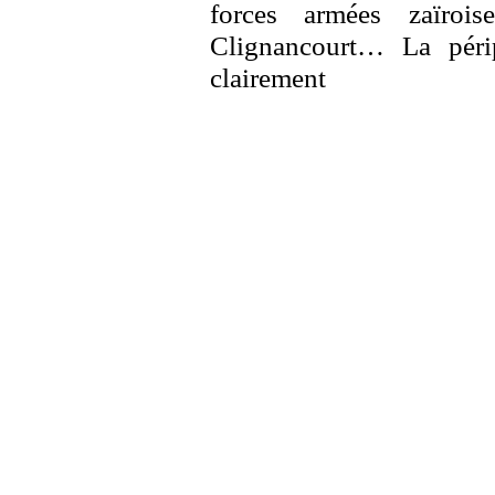
forces armées zaïroi
Clignancourt… La périp
clairement