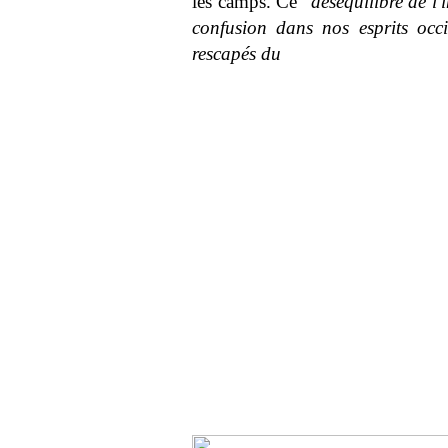
les camps. Ce "
déséquilibre de l'
confusion dans nos esprits occ
rescapés du