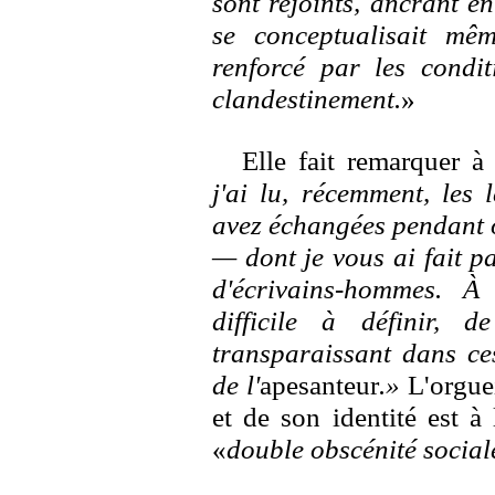
sont rejoints, ancrant e
se conceptualisait mêm
renforcé par les condit
clandestinement.
»
Elle fait remarquer à
j'ai lu, récemment, les 
avez échangées pendant o
— dont je vous ai fait p
d'écrivains-hommes. À
difficile à définir, d
transparaissant dans ces
de l'
apesanteur
.»
L'orgue
et de son identité est à 
«
double obscénité social