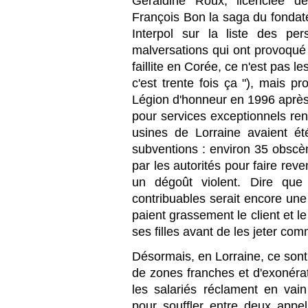
Géraldine Roux, licenciée d
François Bon la saga du fondate
Interpol sur la liste des pe
malversations qui ont provoqué l
faillite en Corée, ce n'est pas 
c'est trente fois ça "), mais p
Légion d'honneur en 1996 après 
pour services exceptionnels rend
usines de Lorraine avaient é
subventions : environ 35 obscèn
par les autorités pour faire reven
un dégoût violent. Dire que
contribuables serait encore une
paient grassement le client et l
ses filles avant de les jeter c
Désormais, en Lorraine, ce sont
de zones franches et d'exonérat
les salariés réclament en vai
pour souffler entre deux appel