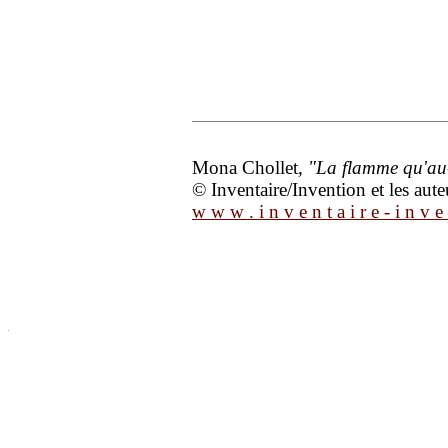
Mona Chollet,
"La flamme qu'au
© Inventaire/Invention et les aute
w w w . i n v e n t a i r e - i n v e