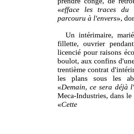
prendre congé, de retrou
«
efface les traces du 
parcouru à l'envers
», do
Un intérimaire, mari
fillette, ouvrier penda
licencié pour raisons é
boulot, aux confins d'un
trentième contrat d'intér
les plans sous les a
«
Demain, ce sera déjà l
Meca-Industries, dans le 
«
Cette