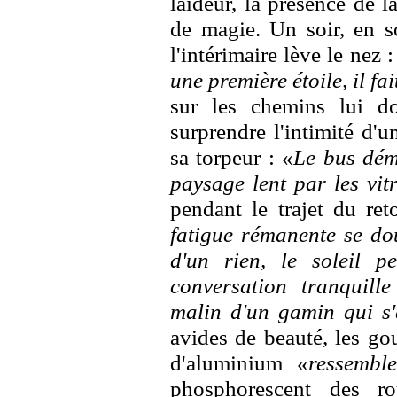
laideur, la présence de l
de magie. Un soir, en so
l'intérimaire lève le nez :
une première étoile, il fa
sur les chemins lui d
surprendre l'intimité d
sa torpeur : «
Le bus déma
paysage lent par les vit
pendant le trajet du ret
fatigue rémanente se dou
d'un rien, le soleil p
conversation tranquill
malin d'un gamin qui s
avides de beauté, les gou
d'aluminium «
ressembl
phosphorescent des r