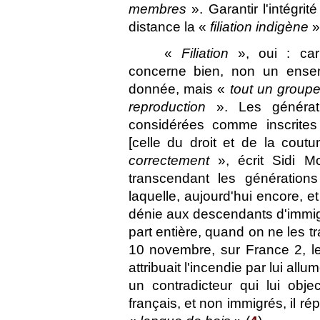
membres
». Garantir l'intégr
distance la «
filiation indigène
»
«
Filiation
», oui : car
concerne bien, non un ensem
donnée, mais «
tout un group
reproduction
». Les générat
considérées comme inscrit
[celle du droit et de la co
correctement
», écrit Sidi M
transcendant les générations 
laquelle, aujourd'hui encore, e
dénie aux descendants d'immig
part entière, quand on ne les t
10 novembre, sur France 2, le 
attribuait l'incendie par lui all
un contradicteur qui lui obje
français, et non immigrés, il rép