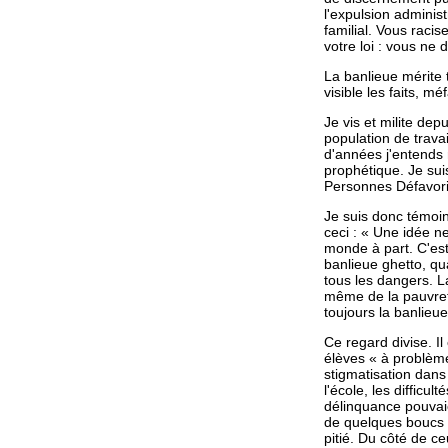
l'expulsion adminis
familial. Vous raci
votre loi : vous ne
La banlieue mérite 
visible les faits, mé
Je vis et milite dep
population de travai
d'années j'entends
prophétique. Je su
Personnes Défavor
Je suis donc témoin
ceci : « Une idée n
monde à part. C'est
banlieue ghetto, qua
tous les dangers. L
même de la pauvreté
toujours la banlieu
Ce regard divise. Il
élèves « à problème
stigmatisation dans
l'école, les difficu
délinquance pouvai
de quelques boucs é
pitié. Du côté de ceu