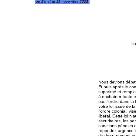
su
Nous devions débat
Et puis après le con
supprimé et remplac
à enchaîner toute e
pas l'ordre dans la
votre loi issue de l
l'ordre colonial, vis
libéral. Cette loi n
sécuritaires, les pe
sanctions pénales e
répondez urgence s
de discernement pu