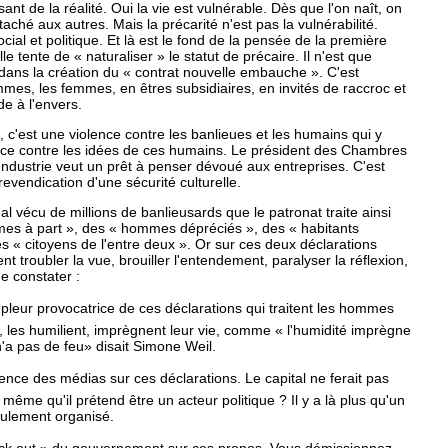
ant de la réalité. Oui la vie est vulnérable. Dès que l'on naît, on
aché aux autres. Mais la précarité n'est pas la vulnérabilité.
ocial et politique. Et là est le fond de la pensée de la première
tente de « naturaliser » le statut de précaire. Il n'est que
dans la création du « contrat nouvelle embauche ». C'est
mes, les femmes, en êtres subsidiaires, en invités de raccroc et
de à l'envers.
 c'est une violence contre les banlieues et les humains qui y
ence contre les idées de ces humains. Le président des Chambres
dustrie veut un prêt à penser dévoué aux entreprises. C'est
evendication d'une sécurité culturelle.
mal vécu de millions de banlieusards que le patronat traite ainsi
s à part », des « hommes dépréciés », des « habitants
es « citoyens de l'entre deux ». Or sur ces deux déclarations
nt troubler la vue, brouiller l'entendement, paralyser la réflexion,
de constater :
ampleur provocatrice de ces déclarations qui traitent les hommes
les humilient, imprègnent leur vie, comme « l'humidité imprègne
'a pas de feu» disait Simone Weil.
ilence des médias sur ces déclarations. Le capital ne ferait pas
s même qu'il prétend être un acteur politique ? Il y a là plus qu'un
foulement organisé.