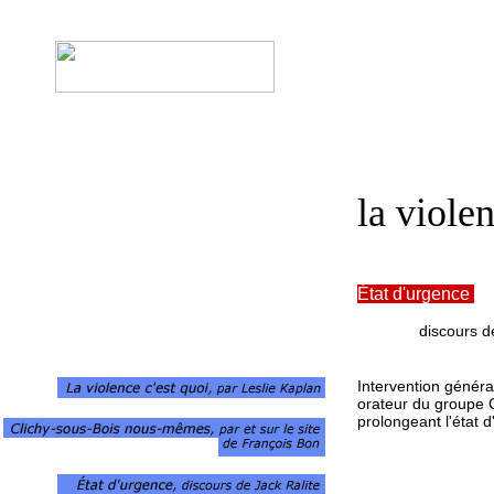
la violen
État d'urgence
discours de Ja
Intervention génér
orateur du groupe C
prolongeant l'état 