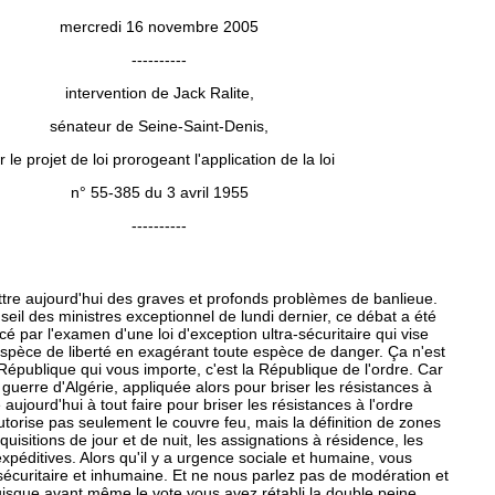
mercredi 16 novembre 2005
----------
intervention de Jack Ralite,
sénateur de Seine-Saint-Denis,
r le projet de loi prorogeant l'application de la loi
n° 55-385 du 3 avril 1955
----------
tre aujourd'hui des graves et profonds problèmes de banlieue.
seil des ministres exceptionnel de lundi dernier, ce débat a été
é par l'examen d'une loi d'exception ultra-sécuritaire qui vise
spèce de liberté en exagérant toute espèce de danger. Ça n'est
 République qui vous importe, c'est la République de l'ordre. Car
a guerre d'Algérie, appliquée alors pour briser les résistances à
e aujourd'hui à tout faire pour briser les résistances à l'ordre
'autorise pas seulement le couvre feu, mais la définition de zones
rquisitions de jour et de nuit, les assignations à résidence, les
xpéditives. Alors qu'il y a urgence sociale et humaine, vous
écuritaire et inhumaine. Et ne nous parlez pas de modération et
isque avant même le vote vous avez rétabli la double peine,