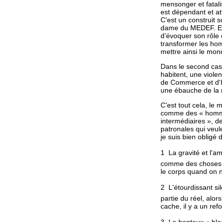
mensonger et fatalis
est dépendant et att
C'est un construit s
dame du MEDEF. Elle 
d'évoquer son rôle 
transformer les hom
mettre ainsi le mon
Dans le second cas,
habitent, une viol
de Commerce et d'In
une ébauche de la r
C'est tout cela, le 
comme des « homme
intermédiaires », d
patronales qui veule
je suis bien obligé 
1  La gravité et l'
comme des choses, 
le corps quand on n
2  L'étourdissant s
partie du réel, alor
cache, il y a un re