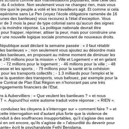
s scrutins comme aux manifestations populaires, telle celle des
 du 4 octobre. Non seulement vous ne changez rien, mais vous
tre quoi le peuple a voté et les travailleurs agit. Et comme si cela
e lepénisme sans Le Pen (voyez l'école obligatoire ramenée de 16
eunes des banlieues) vous recourez à l'état d'exception. Vous
r de 3 mois la peur de type colonial sans qu'aucun des signes
 la moindre réponse. La politique nationale devrait être
pour frapper, réprimer, attiser la peur, mais pour construire une
ur une nouvelle logique sociale promouvant de nouveaux droits.
épublique avait déclaré la semaine passée : « il faut rétablir
r les banlieues » ; non seulement vous ajoutez au désordre mais
des banlieues, en proposant au même moment de diminuer les
e 240 millions pour la mission « Ville et Logement » et en gelant
 - 72 millions pour le logement ; - 46 millions pour la ville ; - 48
nesse et les sports ; - 79 millions pour la santé et la cohésion
s pour les transports collectifs ; - 1.3 milliards pour l'emploi et le
ine la question des transports, vous bafouez, par exemple pour la
le Contrat de Plan Etat Région en n'honorant pas une très
ngagements financiers de l'Etat.
s à Aubervilliers : « Que veulent les banlieues ? » et nous
 ». Aujourd'hui votre autisme traduit votre réponse : « RIEN ».
 conduisez les citoyens à s'interroger sur « comment faire ? » et
ette interrogation est d'autant plus forte que la violence de
onduit à des souffrances insupportables, qu'il s'agisse des sans
ui en ont encore, qu'ils s'agisse de « l'absurdité du devenir pour
ssante» écrit le psychanalyste Fethi Benslama.