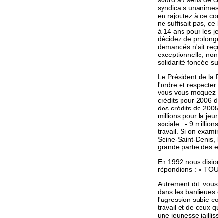
sourd au sens de ce
syndicats unanimes
en rajoutez à ce con
ne suffisait pas, c
à 14 ans pour les j
décidez de prolonge
demandés n'ait reçu
exceptionnelle, non 
solidarité fondée s
Le Président de la R
l'ordre et respecte
vous vous moquez 
crédits pour 2006 d
des crédits de 2005 :
millions pour la jeu
sociale ; - 9 million
travail. Si on exam
Seine-Saint-Denis, 
grande partie des e
En 1992 nous dision
répondions : « TOUT
Autrement dit, vous
dans les banlieues c
l'agression subie c
travail et de ceux q
une jeunesse jailli