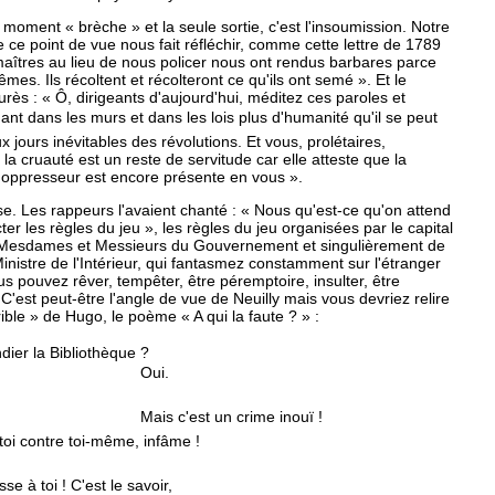
ment « brèche » et la seule sortie, c'est l'insoumission. Notre
e ce point de vue nous fait réfléchir, comme cette lettre de 1789
aîtres au lieu de nous policer nous ont rendus barbares parce
êmes. Ils récoltent et récolteront ce qu'ils ont semé ». Et le
ès : « Ô, dirigeants d'aujourd'hui, méditez ces paroles et
nt dans les murs et dans les lois plus d'humanité qu'il se peut
x jours inévitables des révolutions. Et vous, prolétaires,
a cruauté est un reste de servitude car elle atteste que la
 oppresseur est encore présente en vous ».
se. Les rappeurs l'avaient chanté : « Nous qu'est-ce qu'on attend
er les règles du jeu », les règles du jeu organisées par le capital
 Mesdames et Messieurs du Gouvernement et singulièrement de
inistre de l'Intérieur, qui fantasmez constamment sur l'étranger
s pouvez rêver, tempêter, être péremptoire, insulter, être
C'est peut-être l'angle de vue de Neuilly mais vous devriez relire
ible » de Hugo, le poème « A qui la faute ? » :
ndier la Bibliothèque ?
Oui.
'est un crime inouï !
oi contre toi-même, infâme !
sse à toi ! C'est le savoir,