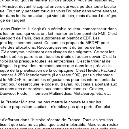
lack out » du gouvernement sur ces propos. Vous démissionnez,
 Ministre, devant le capital envers qui vous perdez toute faculté
ique. Tout en y pensant toujours vous l'oubliez dans votre analyse,
nter dans le drame actuel qui vient de loin, mais d'abord du règne
ge de l'argent.
dans l'intimité. Il s'agit d'un véritable rouleau compresseur dans
s les formes, qui vous ont fait mériter un bon point du FMI. C'est
l'Aéroport de Paris, des autoroutes et bientôt d'EDF. Les
ogent légitimement aussi. Ce sont les propos du MEDEF pour
vité des allocations. Raccourcissement du temps de leur
e CV anonyme, voilement des visages des migrants. Ce sont les
ches où les patrons ont tous les droits et aucun devoir. C'est la
mploi dans presque toutes les entreprises. C'est le tribunal de
illégale la grève des traminots parce que dans leur préavis ils
isque de la privatisation de la compagnie. C'est Hewlett Packard
noncer à 250 licenciements (il en reste 990), par un chantage
t le MEDEF retardant les négociations pour les intermittents du
 tout pour désarticuler le code du travail. Tout cela s'ajoutant aux
nts dans des entreprises aux noms bien connus : Celatex,
Daewoo, Flodor, Thomson Multimédias, Metaleurop, etc. etc.
le Premier Ministre, ne pas mettre le couvre feu sur les
st une proposition capitale : n'oubliez pas que perte d'emploi
 d'effarant dans l'histoire récente de France. Tous les scrutins
isent que cela ne va plus, que c'est intolérable. Mais vous restez