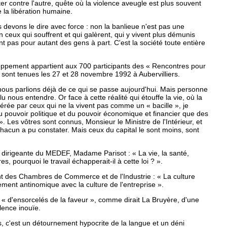
er contre l'autre, quête où la violence aveugle est plus souvent
la libération humaine.
 devons le dire avec force : non la banlieue n'est pas une
n ceux qui souffrent et qui galèrent, qui y vivent plus démunis
nt pas pour autant des gens à part. C'est la société toute entière
loppement appartient aux 700 participants des « Rencontres pour
e sont tenues les 27 et 28 novembre 1992 à Aubervilliers.
nous parlions déjà de ce qui se passe aujourd'hui. Mais personne
lu nous entendre. Or face à cette réalité qui étouffe la vie, où la
érée par ceux qui ne la vivent pas comme un « bacille », je
 pouvoir politique et du pouvoir économique et financier que des
. Les vôtres sont connus, Monsieur le Ministre de l'Intérieur, et
 chacun a pu constater. Mais ceux du capital le sont moins, sont
 dirigeante du MEDEF, Madame Parisot : « La vie, la santé,
es, pourquoi le travail échapperait-il à cette loi ? ».
t des Chambres de Commerce et de l'Industrie : « La culture
vement antinomique avec la culture de l'entreprise ».
art « d'ensorcelés de la faveur », comme dirait La Bruyère, d'une
lence inouïe.
, c'est un détournement hypocrite de la langue et un déni