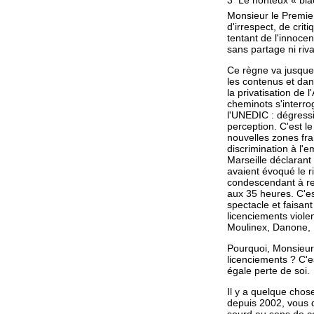
3  Le honteux « b
Monsieur le Premier
d'irrespect, de crit
tentant de l'innoce
sans partage ni riva
Ce règne va jusque 
les contenus et dan
la privatisation de 
cheminots s'interr
l'UNEDIC : dégressi
perception. C'est l
nouvelles zones fran
discrimination à l'e
Marseille déclarant 
avaient évoqué le r
condescendant à re
aux 35 heures. C'es
spectacle et faisant
licenciements viole
Moulinex, Danone, 
Pourquoi, Monsieur 
licenciements ? C'e
égale perte de soi.
Il y a quelque chose
depuis 2002, vous d