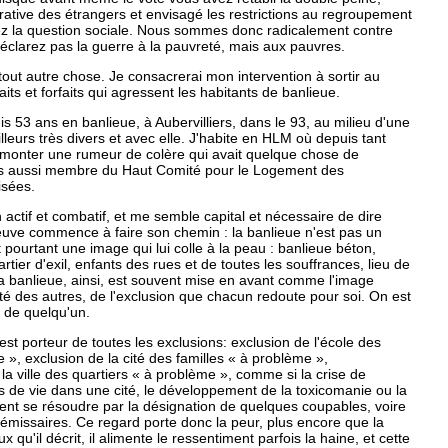
trative des étrangers et envisagé les restrictions au regroupement
sez la question sociale. Nous sommes donc radicalement contre
 déclarez pas la guerre à la pauvreté, mais aux pauvres.
tout autre chose. Je consacrerai mon intervention à sortir au
faits et forfaits qui agressent les habitants de banlieue.
uis 53 ans en banlieue, à Aubervilliers, dans le 93, au milieu d'une
lleurs très divers et avec elle. J'habite en HLM où depuis tant
 monter une rumeur de colère qui avait quelque chose de
is aussi membre du Haut Comité pour le Logement des
isées.
 actif et combatif, et me semble capital et nécessaire de dire
euve commence à faire son chemin : la banlieue n'est pas un
 pourtant une image qui lui colle à la peau : banlieue béton,
rtier d'exil, enfants des rues et de toutes les souffrances, lieu de
a banlieue, ainsi, est souvent mise en avant comme l'image
 des autres, de l'exclusion que chacun redoute pour soi. On est
e de quelqu'un.
 est porteur de toutes les exclusions: exclusion de l'école des
 », exclusion de la cité des familles « à problème »,
 la ville des quartiers « à problème », comme si la crise de
ltés de vie dans une cité, le développement de la toxicomanie ou la
ent se résoudre par la désignation de quelques coupables, voire
missaires. Ce regard porte donc la peur, plus encore que la
x qu'il décrit, il alimente le ressentiment parfois la haine, et cette