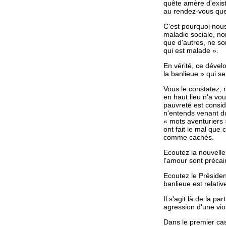
quête amère d'exist
au rendez-vous que 
C'est pourquoi nous
maladie sociale, no
que d'autres, ne so
qui est malade ».
En vérité, ce déve
la banlieue » qui s
Vous le constatez, 
en haut lieu n'a vou
pauvreté est consid
n'entends venant du
« mots aventuriers »
ont fait le mal que
comme cachés.
Ecoutez la nouvelle
l'amour sont précair
Ecoutez le Présiden
banlieue est relati
Il s'agit là de la p
agression d'une vio
Dans le premier cas