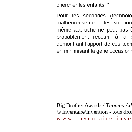
chercher les enfants. "
Pour les secondes (technolo
malheureusement, les solutio
même approche ne peut pas êtr
probablement recourir à la 
démontrant l'apport de ces tech
en minimisant la gêne occasionn
Big Brother Awards /
Thomas A
© Inventaire/Invention - tous droi
w w w . i n v e n t a i r e - i n v e