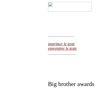
_____________
imprimer le texte
enregistrer le texte
______________
Big brother awards
Th