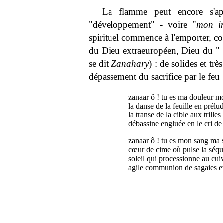
La flamme peut encore s'appe
"développement" - voire "
mon i
spirituel commence à l'emporter, c
du Dieu extraeuropéen, Dieu du "
se dit
Zanahary
) : de solides et tr
dépassement du sacrifice par le feu 
zanaar ô ! tu es ma douleur m
la danse de la feuille en prélud
la transe de la cible aux trilles 
débassine engluée en le cri de
zanaar ô ! tu es mon sang ma s
cœur de cime où pulse la séq
soleil qui processionne au cui
agile communion de sagaies et 