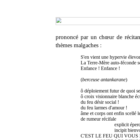
prononcé par un chœur de récitant
thèmes malgaches :
S'en vient une hypervie élevo
La Terre-Mère auto-féconde se
Enfance ! Enfance !
(
berceuse antankarane
)
ô déploiement futur de quoi ser
ô croix visionnaire blanche éc
du feu désir social !
du feu larmes d'amour !
âme et corps ont enfin scellé l
de rumeur récifale
explicit éperd
incipit bienvou
C'EST LE FEU QUI VOUS 