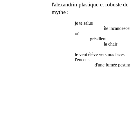
l'alexandrin plastique et robuste d
mythe :
je te salue
île incandescen
où
grésillent
la chair
et le b
le vent élève vers nos faces
l'encens
d'une fumée pestinent