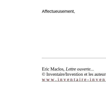
Affectueusement,
Eric Maclos,
Lettre ouverte...
© Inventaire/Invention et les auteur
w w w . i n v e n t a i r e - i n v e n